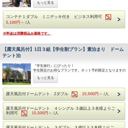
※お飲み物は付いておりません。各自でお持ちいただくか、
もっと見る
無料Wi-Fi利用可能（パソコン等の貸し出しはございませ
フロントにてお買い求めください。（フロント営業時間７：
ん）
３０～２１：００）
コンパクトな空間ですが、設備は設備は充実しておりますの
お食事の内容は変更する場合がございます。
コンテナ１ダブル ミニデッキ付き ビジネス利用可
で、快適にお過ごしいただけます。
5,100円～
/人
露天風呂付きのミニデッキがご利用いただけます。
◆キャンプファイヤー…毎日開催（１９：３０～２０：３
BBQグリル利用をご希望の場合は、オプションにて選択し
０）
てください3300円 オプションで選択が無い場合はグリル
※料金は消費税込み価格です。
※雨天・強風の場合は中止となります。
のご利用はできません 当日予約も可能です
◆キャンプファイヤー…毎日開催（１９：３０～２０：３
◆駐車場は１台無料予約は必要ございません ２台目から１
０）
台につき1,000円かかります ２台以上の場合はご予約をお
【露天風呂付】1日３組【学生割プラン】素泊まり ドーム
※雨天・強風の場合は中止となります。
願いいたします
テント泊
◆駐車場は１台無料予約は必要ございません ２台目から１
台につき１０００円かかります ２台以上の場合はご予約を
『学生旅行』にぴったり！
お願いいたします
学生限定のお得なプランです。ネット予約限定となりますの
キャンプ区画との同時利用はお断りさせていただいておりま
で電話受付はございません（お問い合わせは電話可能ですの
す
もっと見る
でご連絡下さい）受付時学生証のご提示をお願いいたしま
す。3ダブル、4シングルのお部屋は３名様以上でご利用で
きます。
グループ３分の２の人数が学生様に限ります
露天風呂付ドームテント 2ダブル
15,500円～
/人
自由な食材でBBQをお楽しみいただけるプランです、食材
は持ち込みとなります。
ネット予約限定となりますので電話受付はございません
露天風呂付ドームテント ４シングル ３歳以上３名様よりご
BBQガスグリル、食器などはすべてご用意があります。
利用可
15,500円～
/人
お客様での食材や飲み物の持ち込みは自由ですので、オリジ
ナルのキャンプ料理をお楽しみいただくこともできます。
各テントごとに、露天風呂・トイレ・シャワー・洗面台を完
露天風呂付ドームテント ３ダブル ３歳以上３名様よりご