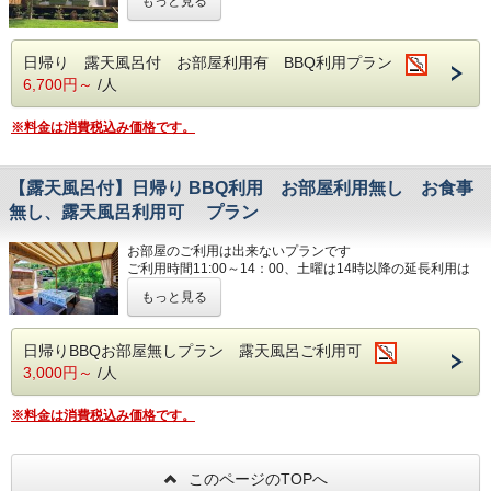
もっと見る
エアコン完備のドームテントでのんびり過ごしていただけま
◆駐車場１台無料（２台目以上は追加料金1,000円／台）
す。
各テントごとに、露天風呂・トイレ・シャワー・洗面台を完
日帰り 露天風呂付 お部屋利用有 BBQ利用プラン
【お部屋の設備】
備！
エアコン／冷蔵庫／ドライヤー／電気ケトル／電子レンジ／
6,700円～
/人
電子レンジ／金庫／テーブル／ハンガーラック／無料WI-FI
◆ご利用時間 ９：００～１４：００（お客様のご都合によ
※料金は消費税込み価格です。
りチェックインが遅くなりましてもご利用時間は１４時まで
《ご用意しているもの》
となります。土曜日は延長はございませんのでご了承下さ
BBQガスグリル／トング／キッチンばさみ／お皿／コップ
い）◆前日の予約状況によりチェックイン時間を変更してい
／割り箸
ただくことがございます。こちらからお時間を変更させてい
【露天風呂付】日帰り BBQ利用 お部屋利用無し お食事
ただいた場合滞在時間５時間に変更はありませんご了承下さ
*各部屋のデッキにシンクがございます。（まな板・包丁は
無し、露天風呂利用可 プラン
い◆定員６名まで
フロンにて販売有）
◆駐車場１台無料（２台目以上は追加料金1,000円／台）
お部屋のご利用は出来ないプランです
※食材や飲み物等は付いていないプランとなりますので、各
ご利用時間11:00～14：00、土曜は14時以降の延長利用は
自でご用意ください。
ご利用はできませんのでお気をつけください。
【お部屋の設備】
（フロントにてドリンク類の販売は行っております）
もっと見る
平日と日曜日のご利用時間はお問い合わせいただければ変更
エアコン／冷蔵庫／ドライヤー／電気ケトル／電子レンジ／
レンタルタオル(ﾊﾞｽﾀｵﾙ・ﾌｪｲｽﾀｵﾙ）をご利用の場合は別途
が可能な日もございます。
電子レンジ／金庫／テーブル／チェアー／ハンガーラック／
500円（お一人様）かかります。※ペットの受け入れはお断
グランピングのウッドデッキのBBQサイトをご利用してい
無料WI-FI
りさせていただきます。）
日帰りBBQお部屋無しプラン 露天風呂ご利用可
ただき、お持ち込みの食材でお楽しみ頂くプランです。
3,000円～
/人
ご利用可能設備 BBQガスグリル、食器、露天風呂（タオ
《ご用意しているもの》
※お部屋の指定はお受けできません。
ルレンタル１セット５００円）シャワー、トイレ、洗面をご
BBQガスグリル／トング／キッチンばさみ／お皿／コップ
ご申告のチェックイン時間を過ぎる場合はご連絡をお願いい
利用出来ます。
／割り箸
たします。２時間以上ご連絡がない場合キャンセルとなりま
※料金は消費税込み価格です。
すのでご了承ください
*各部屋のデッキにシンクがございます。（まな板・包丁は
*各部屋のデッキにシンクがございます。（まな板・包丁は
フロンにて販売有）
フロンにて販売有）
このページのTOPへ
こちらのプランは食事付ではございませんがお1人様３６５