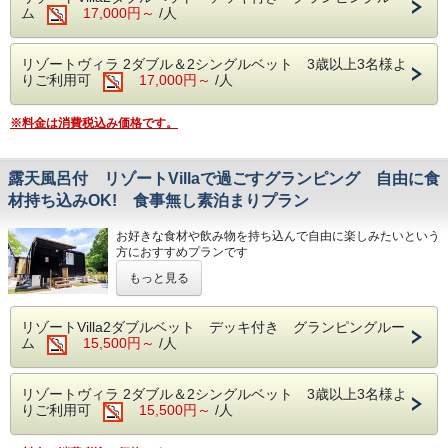
ム
17,000円～
/人
プルセット、露天風呂がございます。
ドームテントと同様に設備が充実していますので快適にお過
ごしいただけます。
リゾートヴィラ 2ダブル＆2シングルベット 3歳以上3名様よ
プライベートな空間でゆっくりとグランピングをお楽しみく
りご利用可
17,000円～
/人
ださい。キャンプ区画との同時利用はお断りさせていただい
ております。
コンテナルーム３３㎡ ウッドデッキ２４㎡
※料金は消費税込み価格です。
天竜浜名湖鉄道 遠州森駅より１４時２０発送迎がございま
す（予約制）
◆夕食…プライベートデッキでのBBQスタイル◆
・牛肉ステーキ／豚肉／鶏肉／ぐるぐるウインナー／川魚の
露天風呂付 リゾートVillaで過ごすグランピング 自由に食
塩焼き／ガーリックポテト／焼き野菜／焼きおにぎり／焼き
材持ち込みOK! 食事無し素泊まりプラン
バナナ
お好きな食材や飲み物を持ち込んで自由に楽しみたいという
◆朝食…自分で作る出来立てのホットサンド◆
方におすすめプランです
・ホットサンド／野菜サラダ／ヨーグルト／フルーツジュ
ご家族 友人 大切な方と一緒にプライベート空間でのグラ
ース
もっと見る
ンピングをお楽しみください
※お飲み物は付いておりません。各自でお持ちいただくか、
Villaタイプのお部屋でグランピングをお楽しみいただけるお
フロントにてお買い求めください。（フロント営業時間７：
食事無しのプランです。
３０～２１：００）
リゾートVilla2ダブルベット デッキ付き グランピングルー
ペット同伴プランはございません
お食事の内容は変更する場合がございます。
ム
15,500円～
/人
BBQガスグリルは利用可能、食器などはすべてご用意いた
します。
◆キャンプファイヤー…毎日開催（１９：３０～２０：３
お客様にてお好きな食材をご用意いただきオリジナルのキャ
０）
リゾートヴィラ 2ダブル＆2シングルベット 3歳以上3名様よ
ンプ料理をお楽しみください。
※雨天・強風の場合は中止となります。
りご利用可
15,500円～
/人
コンテナ室内には、エアコン、洗面台、シャワー、トイレ、
冷蔵庫、電子レンジを完備！デッキにはBBQグリル素泊ま
◆駐車場は１台無料予約は必要ございません ２台目から１
りプランでもご利用可能です。お客様での火器の調理器具の
台につき1,000円かかります ２台以上の場合はご予約をお