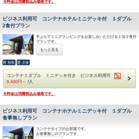
※料金は消費税込み価格です。
持ち込みは火災防止のため禁止させていただいております、
願いいたします
テープルセット、露天風呂がございます。
ドームテントと同様に設備が充実していますので快適にお過
ビジネス利用可 コンテナホテルミニデッキ付 １ダブル
ごしいただけます。
プライベートな空間でゆっくりとグランピングをお楽しみく
2食付プラン
ださい。キャンプ区画との同時利用はお断りさせていただい
ております。
手ぶらでミニグランピングをお楽しみいただける１泊２食付
コンテナルーム３３㎡ ウッドデッキ２４㎡
プランです。
天竜浜名湖鉄道 遠州森駅より１４時２０発送迎がございま
ペット同伴プランはございません
す（予約制）
もっと見る
BBQの食材、BBQガスグリル、食器などはすべてご用意い
◆キャンプファイヤー…毎日開催（１９：３０～２０：３
たします。
０）
お客様での食材や飲み物の持ち込みは自由ですので、オリジ
朝食
夕食
※雨天・強風の場合は中止となります。
ナルのキャンプ料理をお楽しみいただくこともできます。
コンテナ室内には、エアコン、ユニットバス、トイレ、冷蔵
◆駐車場は１台無料予約は必要ございません ２台目から１
コンテナ１ダブル ミニデッキ付き ビジネス利用可
庫、電子レンジを完備！ミニデッキにはBBQグリル、テー
台につき１０００円かかります ２台以上の場合はご予約を
9,400円～
/人
プルセット、露天風呂がございます。
お願いいたします
コンパクトな空間ですが、設備は充実していますので快適に
キャンプ区画との同時利用はお断りさせていただいておりま
お過ごしいただけます。 キャンプ区画との同時利用はお断
す
※料金は消費税込み価格です。
りさせていただいております
◆夕食…プライベートデッキでのBBQスタイル◆
・牛肉ステーキ／豚肉／鶏肉／ぐるぐるウインナー／川魚の
ビジネス利用可 コンテナホテルミニデッキ付 １ダブル
塩焼き／ガーリックポテト／焼き野菜／焼きおにぎり／焼き
バナナ
食事無しプラン
◆朝食…自分で作る出来立てのホットサンド◆
コンテナタイプのお部屋です。
・ホットサンド／野菜サラダ／ヨーグルト／フルーツジュ
お食事無しのプランです。
ース
ダブルベッド１台・ユニットバス・ウォシュレットトイレ・