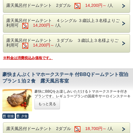
お願いいたします
備！
露天風呂付ドームテント 2ダブル
14,200円～
/人
◆キャンプファイヤー…毎日開催（１９：３０～２０：３
０）
露天風呂付ドームテント ４シングル ３歳以上３名様よりご
※雨天・強風の場合は中止となります。
利用可
14,200円～
/人
《ご用意しているもの》
BBQガスグリル／トング／キッチンばさみ／紙皿／コップ
露天風呂付ドームテント ３ダブル ３歳以上３名様よりご
／割り箸
利用可
14,200円～
/人
>*各部屋のデッキにシンクがございます。（まな板・包丁は
フロンにて販売有）
※料金は消費税込み価格です。
◆駐車場１区画につき１台無料 ２台目から１台につき１０
００円かかります。２台以上の場合はご予約をお願いいたし
ます
豪快まんぷくトマホークステーキ 付BBQドームテント宿泊
プラン１泊２食 露天風呂客室
キャンプ区画との同時利用はお断りさせていただいておりま
す。 天竜浜名湖鉄道 遠州森駅より１４時２０発送迎がご
ざいます（予約制）
豪快にBBQをお楽しみいただけるトマホークステーキ付き
プランです。レギュラープランの国産牛サーロインステーキ
がトマホークステーキに変わります.３ダブル、５名様以上
もっと見る
でのご利用の場合はレギュラープランでトマホークステーキ
をオプション選択をおねがいします
BBQの食材、BBQガスグリル、食器などはすべてご用意い
朝食
夕食
たします。
お客様での食材や飲み物の持ち込みは自由ですので、オリジ
露天風呂付ドームテント 2ダブル
18,700円～
/人
ナルのキャンプ料理をお楽しみいただくこともできます。