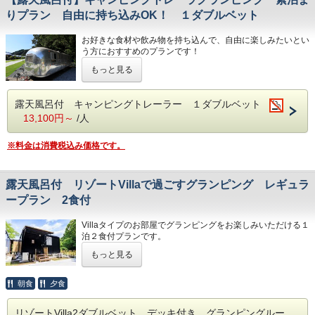
してあります BBQスペースには屋根とビニールカーテン
りプラン 自由に持ち込みOK！ １ダブルベット
が有りますので雨の日もおくつろぎいただけます。 キャン
ピングトレーラの中にはケトル コーヒーミル （コーヒー
お好きな食材や飲み物を持ち込んで、自由に楽しみたいとい
豆は受付にて１杯無料でお渡しします）電子レンジ 冷蔵
う方におすすめのプランです！
庫 冷凍庫 ヘアドライヤもございます。金庫はございませ
ペット同伴プランはございません
ん。（食器 ハサミ トング等はお部屋に設置されておりま
もっと見る
ご家族やご友人、大切な人たちと一緒にプライベートな空間
す）受付が終わりましたら大自然の中のプライベート空間を
でのグランピングをお楽しみください。
お楽しみください キャンピングトレーラ内１７㎡ ウッド
キャンピングトレーラの中に１ダブルベットが有ります。
デッキ３３．５㎡◆キャンプファイヤー…毎日開催（１９：
露天風呂付 キャンピングトレーラー １ダブルベット
各部屋に空を見ながら入ることが出来る円型露天風呂、冷
３０～２０：３０）
13,100円～
/人
暖房 トイレ、シャワー BBQスペース BBQグリルが設
※雨天・強風の場合は中止となります。
置してあります BBQスペースには屋根とビニールカーテ
ンが有りますので雨の日もおくつろぎいただけます。
※料金は消費税込み価格です。
◆駐車場は１台無料 ２台目から１台につき１０００円かか
キャンピングトレーラの中にはケトル コーヒーミル
ります
（コーヒー豆は受付にて１杯無料でお渡しします）電子レン
ジ 冷蔵庫 冷凍庫 ヘアドライヤもございます。
露天風呂付 リゾートVillaで過ごすグランピング レギュラ
受付が終わりましたら大自然の中のプライベート空間をお楽
しみください キャンピングトレーラウッドデッキ３３．５
ープラン 2食付
㎡ 天竜浜名湖鉄道 遠州森駅より１４時２０発送迎がござ
います（予約制）
Villaタイプのお部屋でグランピングをお楽しみいただける１
ペット同伴プランはございません ３名様ご利用の場合はお
泊２食付プランです。
布団をご利用いただきます。キャンプ区画との同時利用はお
ペット同伴プランはございません
断りさせていただいております
もっと見る
BBQの食材、BBQガスグリル、食器などはすべてご用意い
たします。
お客様での食材や飲み物の持ち込みは自由ですので、オリジ
朝食
夕食
ナルのキャンプ料理をお楽しみいただくこともできます。
コンテナ室内には、エアコン、ユニットシャワー、トイレ、
リゾートVilla2ダブルベット デッキ付き グランピングルー
冷蔵庫、電子レンジを完備！デッキにはBBQグリル、テー