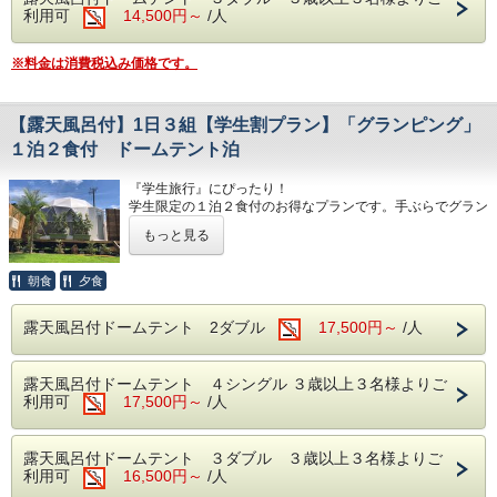
備！
利用可
14,500円～
/人
プライベートな空間でゆっくりとグランピングを満喫してい
ただけます。
1日３組限定のお得なプランとなりますのでお早めにご予約
※料金は消費税込み価格です。
を！ 天竜浜名湖鉄道 遠州森駅より１４時２０発送迎がご
ざいます（予約制）
【露天風呂付】1日３組【学生割プラン】「グランピング」
１泊２食付 ドームテント泊
『学生旅行』にぴったり！
学生限定の１泊２食付のお得なプランです。手ぶらでグラン
ピングをお楽しみいただけます。ネット予約限定となります
もっと見る
ので電話受付はございません（お問い合わせは電話可能です
のでご連絡下さい）受付時学生証のご提示をお願いいたしま
す。3ダブル、4シングルのお部屋は３名様以上でご利用で
朝食
夕食
きます
グループ３分の２の人数が学生様に限ります
露天風呂付ドームテント 2ダブル
17,500円～
/人
BBQの食材、BBQガスグリル、食器などはすべてご用意い
たします。
お客様での食材や飲み物の持ち込みは自由ですので、オリジ
露天風呂付ドームテント ４シングル ３歳以上３名様よりご
ナルのキャンプ料理をお楽しみいただくこともできます。
利用可
17,500円～
/人
各テントごとに、露天風呂・トイレ・シャワー・洗面台を完
備！
プライベートな空間でゆっくりとグランピングを満喫してい
ただけます。
露天風呂付ドームテント ３ダブル ３歳以上３名様よりご
天竜浜名湖鉄道遠州森駅より無料送迎もありますので予約の
利用可
16,500円～
/人
際に送迎希望とご記入下さい