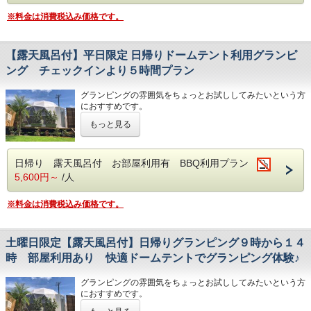
1日３組限定のお得なプランとなりますのでお早めにご予約
※料金は消費税込み価格です。
を！
◆夕食…プライベートデッキでのBBQスタイル◆
・国産牛サーロインステーキ／豚肉／鶏肉／ぐるぐるウイン
ナー／海老／川魚の塩焼き／焼き野菜／焼きおにぎり／焼き
【露天風呂付】平日限定 日帰りドームテント利用グランピ
バナナ
ング チェックインより５時間プラン
◆朝食…自分で作る出来立てのホットサンド◆
グランピングの雰囲気をちょっとお試ししてみたいという方
・ホットサンド／野菜サラダ／ヨーグルト／フルーツジュ
におすすめです。
ース
お好きな食材や飲み物を持ち込んで、BBQを楽しんだり、
※お飲み物は付いておりません。各自でお持ちいただくか、
もっと見る
エアコン完備のドームテントでのんびり過ごしていただけま
フロントにてお買い求めください。
す。食材をご希望の場合はオプションから選択ください２名
お食事の内容は変更する場合がございます。
様分より注文を承っております。食材のご注文は前日の正午
までとなります
日帰り 露天風呂付 お部屋利用有 BBQ利用プラン
◆キャンプファイヤー…毎日開催（１９：３０～２０：３
０）
5,600円～
/人
連休中のご利用はメールまたはお電話にてお問合せください
※雨天・強風の場合は中止となります。
※料金は消費税込み価格です。
各テントごとに、露天風呂・トイレ・シャワー・洗面台を完
◆駐車場は１台無料 ２台目から１台につき１０００円かか
備！
ります
◆ご利用時間 １０：３０～１９：００までのチェックイン
土曜日限定【露天風呂付】日帰りグランピング９時から１４
から５時間利用できます 最終チェックアウトは２１時００
時 部屋利用あり 快適ドームテントでグランピング体験♪
分となります（お客様のご都合によりチェックインが遅くな
りましてもご利用時間は２１時００までとなります）◆前日
グランピングの雰囲気をちょっとお試ししてみたいという方
の予約状況によりチェックイン時間を変更していただくこと
におすすめです。
がございます。◆定員6名まで（6名以上の場合はご連絡く
お好きな食材や飲み物を持ち込んで、BBQを楽しんだり、
ださい）