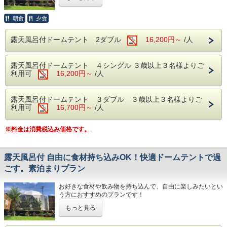
BBQの食材、BBQガスグリル、食器などはすべてご用意い
たします。
お客様での食材や飲み物の持ち込みは自由ですので、オリジ
朝食
夕食
ナルのキャンプ料理をお楽しみいただくこともできます。
各テントごとに、露天風呂・トイレ・シャワー・洗面台を完
露天風呂付ドームテント 2ダブル
16,200円～
/人
備！
プライベートな空間でゆっくりとグランピングを満喫してい
ただけます キャンプ区画との同時利用はお断りさせていた
露天風呂付ドームテント ４シングル ３歳以上３名様よりご
だいております 天竜浜名湖鉄道 遠州森駅より１４時２０
利用可
16,200円～
/人
発送迎がございます（予約制）
◆夕食…プライベートデッキでのBBQスタイル◆
・牛肉ステーキ／豚肉／鶏肉／ぐるぐるウインナー／川魚の
塩焼き／ガーリックポテト/焼き野菜／焼きおにぎり／焼き
露天風呂付ドームテント ３ダブル ３歳以上３名様よりご
バナナ
利用可
16,700円～
/人
◆朝食…自分で作る出来立てのホットサンド◆
※料金は消費税込み価格です。
・ホットサンド／野菜サラダ／ヨーグルト／フルーツジュ
ース
※お飲み物は付いておりません。各自でお持ちいただくか、
フロントにてお買い求めください。
露天風呂付 自由に食材持ち込みOK！快適ドームテントで過
お食事の内容は変更する場合がございます。
ごす。素泊まりプラン
◆キャンプファイヤー…毎日開催（１９：３０～２０：３
お好きな食材や飲み物を持ち込んで、自由に楽しみたいとい
０）
う方におすすめのプランです！
※雨天・強風の場合は中止となります。
ペット同伴プランはございません
もっと見る
ご家族やご友人、大切な人たちと一緒にプライベートな空間
◆駐車場は１台無料予約は必要ございません ２台目から１
でのグランピングをお楽しみください。
台につき１０００円かかります ２台以上の場合はご予約を
各テントごとに、露天風呂・トイレ・シャワー・洗面台を完