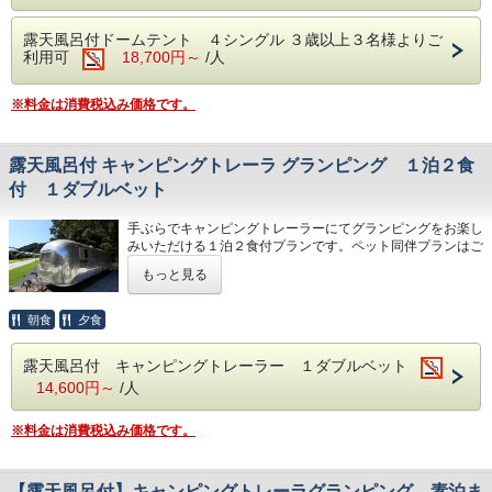
各テントごとに、丸形陶器露天風呂・トイレ・シャワー・洗
面台を完備！
露天風呂付ドームテント ４シングル ３歳以上３名様よりご
プライベートな空間でゆっくりとグランピングを満喫してい
利用可
18,700円～
/人
ただけます キャンプ区画との同時利用はお断りさせていた
だいております
ペット同伴プランはございません。 天竜浜名湖鉄道 遠州
※料金は消費税込み価格です。
森駅より１４時２０発送迎がございます（予約制）
◆夕食…プライベートデッキでのBBQスタイル◆トマホー
クステーキ／豚肉／鶏肉／ぐるぐるウインナー／川魚の塩焼
き/ガーリックポテト／焼き野菜／焼きおにぎり／焼きバナ
露天風呂付 キャンピングトレーラ グランピング １泊２食
ナ
付 １ダブルベット
◆朝食…自分で作る出来立てのホットサンド◆
手ぶらでキャンピングトレーラーにてグランピングをお楽し
・ホットサンド／野菜サラダ／ヨーグルト／フルーツジュ
みいただける１泊２食付プランです。ペット同伴プランはご
ース
ざいません
※お飲み物は付いておりません。各自でお持ちいただくか、
もっと見る
フロントにてお買い求めください。
BBQの食材、BBQガスグリル、食器などはすべてご用意い
お食事の内容は変更する場合がございます。
たします。
朝食
夕食
お客様での食材や飲み物の持ち込みは自由ですので、オリジ
◆キャンプファイヤー…毎日開催（１９：３０～２０：３
ナルのキャンプ料理をお楽しみいただくこともできます。
０）
露天風呂付 キャンピングトレーラー １ダブルベット
各キャンピングトレーラごとに、のんびり浸かることが出来
※雨天・強風の場合は中止となります。
14,600円～
/人
る大きな円型露天風呂・トイレ・シャワー・洗面台を完備！
プライベートな空間でゆっくりとグランピングを満喫してい
◆駐車場は１台無料予約は必要ございません ２台目から１
ただけます。景色は山側になります。 天竜浜名湖鉄道 遠
台につき１０００円かかります ２台以上の場合はご予約を
※料金は消費税込み価格です。
州森駅より１４時２０発送迎がございます（予約制）
お願いいたします
キャンピングトレーラの中に１ダブルベットが有ります。
各部屋に空を見ながら入ることが出来る円型露天風呂、冷暖
【露天風呂付】キャンピングトレーラグランピング 素泊ま
房 トイレ、シャワー BBQスペース BBQグリルが設置