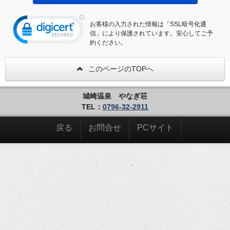
お客様の入力された情報は「SSL暗号化通
信」により保護されています。安心してご予
約ください。
このページのTOPへ
城崎温泉 やなぎ荘
TEL：
0796-32-2911
戻る
お問合せ
PCサイト