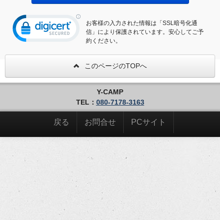
お客様の入力された情報は「SSL暗号化通
信」により保護されています。安心してご予
約ください。
このページのTOPへ
Y-CAMP
TEL：
080-7178-3163
戻る
お問合せ
PCサイト