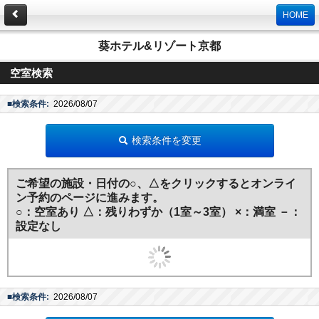
HOME
葵ホテル&リゾート京都
空室検索
■検索条件:
2026/08/07
検索条件を変更
ご希望の施設・日付の
○
、
△
をクリックするとオンライ
ン予約のページに進みます。
○
：空室あり
△
：残りわずか（1室～3室） ×：満室 －：
設定なし
■検索条件:
2026/08/07