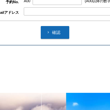
A00
(A00以降の数字
予約No.
ailアドレス