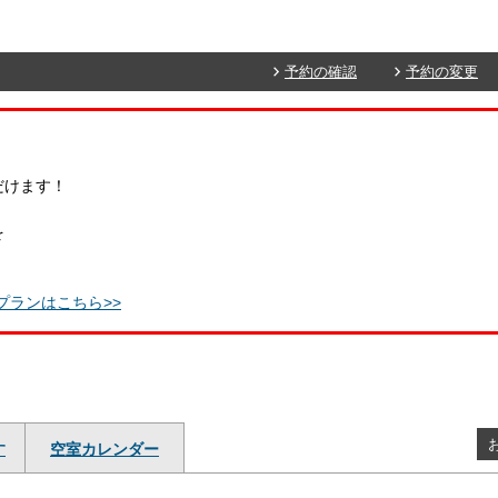
予約の確認
予約の変更
だけます！
を
プランはこちら>>
す
空室カレンダー