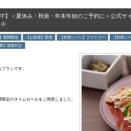
OFF】＜夏休み・秋旅・年末年始のご予約に＞公式サ
格※
】期間限定
【お部屋】禁煙
【利用シーン】ファミリー
【利用シ
事】朝食付き
なプランです。
間限定のタイムセールをご用意しました。