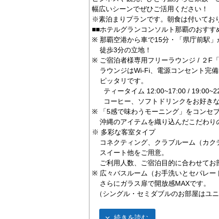
幅広いシーンでぜひご活用ください！
※素泊まりプランです。朝食は付いてお
■■ホテルグランコンソルト那覇のおすす
※ 那覇空港から車で15分・「県庁前駅
徒歩3分の立地！
※ ご宿泊者様専用フリーラウンジ / ２
ラウンジはWi-Fi、電源コンセント完
ピッタリです。
ティータイム 12:00~17:00 / 19:00~22
コーヒー、ソフトドリンクをお好きな
※ 「5感で味わうモーニング」をコンセ
沖縄のアイテムを織り込んだこだわりのビ
※ 多彩な客室タイプ
コネクティング、クラブルーム（カク
スイート他をご用意。
ご利用人数、ご宿泊目的に合わせてお
※ 広々バスルーム（お手洗いとセパレー
​ さらにガラス扉で開放感MAXです。
（シングル・セミダブルのお部屋はユニ
続きを読む