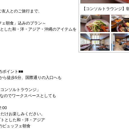
【コンソルトラウンジ】
ご友人とのご旅行まで、
フェ朝食」込みのプラン～
トとした和・洋・アジア・沖縄のアイテムを
。
めポイント■■
」から徒歩5分、国際通りの入口へも
F「コンソルトラウンジ」
備なのでワークスペースとしても
:00
だけお楽しみください。
プトとした和・洋・アジア
のビュッフェ朝食