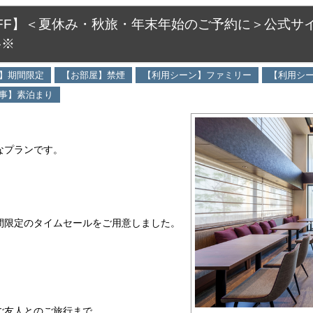
OFF】＜夏休み・秋旅・年末年始のご予約に＞公式サ
格※
】期間限定
【お部屋】禁煙
【利用シーン】ファミリー
【利用シ
事】素泊まり
なプランです。
間限定のタイムセールをご用意しました。
ご友人とのご旅行まで、