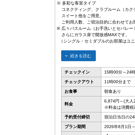
※ 多彩な客室タイプ
コネクティング、クラブルーム（カク
スイート他をご用意。
ご利用人数、ご宿泊目的に合わせてお
※ 広々バスルーム（お手洗いとセパレー
さらにガラス扉で開放感MAXです。
（シングル・セミダブルのお部屋はユニ
続きを読む
チェックイン
15時00分～24
チェックアウト
11時00分まで
お食事
朝食あり
6,874円～(
料金
※料金は消費税
予約受付締切
宿泊日当日の2
プラン期間
2026年8月1日～