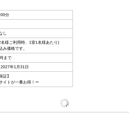
時00分
なし
大人2名様ご利用時、1室1名様あたり)
込み価格です。
4時まで
2027年1月31日
保証】
サイトが一番お得！ー