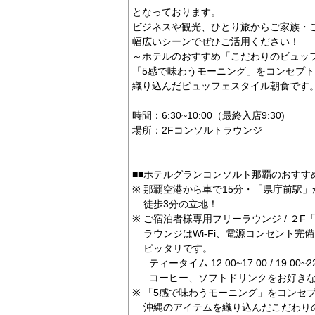
となっております。
ビジネスや観光、ひとり旅からご家族・
幅広いシーンでぜひご活用ください！
～ホテルのおすすめ「こだわりのビュッ
「5感で味わうモーニング」をコンセプ
織り込んだビュッフェスタイル朝食です
時間：6:30~10:00（最終入店9:30)
場所：2Fコンソルトラウンジ
■■ホテルグランコンソルト那覇のおすす
※ 那覇空港から車で15分・「県庁前駅
徒歩3分の立地！
※ ご宿泊者様専用フリーラウンジ / ２
ラウンジはWi-Fi、電源コンセント完
ピッタリです。
ティータイム 12:00~17:00 / 19:00~22
コーヒー、ソフトドリンクをお好きな
※ 「5感で味わうモーニング」をコンセ
沖縄のアイテムを織り込んだこだわり