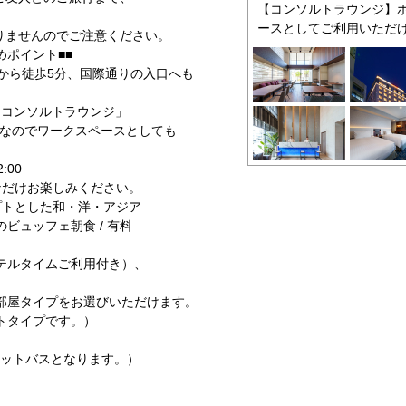
【コンソルトラウンジ】ホテ
ースとしてご利用いただ
りませんのでご注意ください。
めポイント■■
」から徒歩5分、国際通りの入口へも
F「コンソルトラウンジ」
備なのでワークスペースとしても
:00
だけお楽しみください。
プトとした和・洋・アジア
ュッフェ朝食 / 有料
テルタイムご利用付き）、
部屋タイプをお選びいただけます。
トタイプです。）
ットバスとなります。）