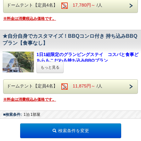
ランでは、地元食材をはじめとしたボリューム満点
料金：2,500円
ドームテント【定員4名】
17,780円～
/人
本プランには
プレート付き電気グリル
が備え付けら
のお食事をお楽しみいただけます。
牛・豚・鶏の肉類やソーセージ、そして彩り豊かな
れておりますので、
【周辺観光】
※料金は消費税込み価格です。
お野菜など、まさに王道のご夕食を、大分の自然の
ご自由にご利用いただけます。
＜耶馬渓＞
中でお楽しみください。
新日本三景・国名勝・そして日本遺産にも登録され
◆BBQスペース、包丁、まな板、トング、カトラリ
ている観光名所ー耶馬渓ー。
★自分自身でカスタマイズ！BBQコンロ付き 持ち込みBBQ
ー、お皿、コップ貸出有がございます。
【グランピングドーム】
一年を通じて様々な景色を見せるため、多くの人を
プラン【食事なし】
直径6ｍのグランピングドームは一日1組限定のプラ
◆お鍋・フライパン・その他の調理器具および調味
魅了しています。
イベート空間。
サイクリングやカヤックなど様々なアクティビティ
料はご自身でご用意ください。
1日1組限定のグランピングステイ コスパと食事ど
中に入るとシンプルながら何でもそろった空間が広
もお楽しみいただけます。
◆食材・飲料の持ち込みは自由です。
ちらもこだわる持ち込みBBQプラン
がっています。
＜中津からあげ＞
より充実した滞在をご希望の方はご予約時にご希望
大きな窓からは生い茂る緑と丘から広がる雄大な景
もっと見る
周辺観光をするうえで欠かせない食事。
大分県中津市にそびえる一日1組限定のグランピン
色は心を広げる時間になります。
の食事をご選択ください。
大分県中津市といえば是非お立ち寄りいただきたい
グ！
のが「中津からあげ」。
※コンロ、その他の火器類の持ち込みはご遠慮いた
事前にご自身で食材を買い、用意されたBBQコンロ
【大浴場】
ドームテント【定員4名】
11,875円～
/人
揚げたてジューシーなからあげは地元で愛されてお
だいております。
を使用してお食事を楽しむプランです。
glamparkご利用のお客様は隣接している＜ふるさ
り、店舗によって味付けが異なるのが特徴です。
好き嫌いやお食事量も自由自在！ぜひ地元食材も併
と回想館 八面山荘＞の大浴場「やまやの湯」をご
※料金は消費税込み価格です。
一つにこだわっても良し、食べ比べしても良し。中
せてお楽しみください。
利用いただけます。
【グランピングドーム】
津ふるさとの味をぜひお楽しみください。
車で15分ほどにある＜ゆめマート 中津店＞は、食
人口ラジウム温泉は新陳代謝を活発にする効能があ
直径6ｍのグランピングドームは一日1組限定のプラ
材だけでなく100円ショップも隣接しているため、
■検索条件:
1泊 1部屋
ります。
一店舗でお食事準備を完結することができます。
イベート空間。
体の芯から温まることができる展望温泉で、旅の疲
れを癒してくださいませ。
中に入るとシンプルながら何でもそろった空間が広
検索条件を変更
本プランには
プレート付き電気グリル
が備え付けら
がっています。
【サウナ】
れておりますので、