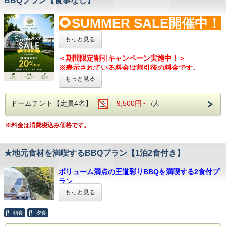
BBQプラン【食事なし】
中でお楽しみください。
🌻SUMMER SALE開催中！
【グランピングドーム】
直径6ｍのグランピングドームは一日1組限定のプラ
🌻
もっと見る
イベート空間。
中に入るとシンプルながら何でもそろった空間が広
※大人料金のみ対象です
＜期間限定割引キャンペーン実施中！＞
がっています。
※表示されている料金は割引後の料金です。
大きな窓からは生い茂る緑と丘から広がる雄大な景
お問合せやよくある質問は公式LINE
から追加！
​※キャンペーンは予告なく終了する場合がございま
もっと見る
色は心を広げる時間になります。
⇒
@glampark
す。
1日1組限定のグランピングステイ コスパと食事ど
【大浴場】
ドームテント【定員4名】
9,500円～
/人
ちらもこだわる持ち込みBBQプラン
glamparkご利用のお客様は隣接している＜ふるさ
大分県中津市にそびえる一日1組限定のグランピン
と回想館 八面山荘＞の大浴場「やまやの湯」をご
※料金は消費税込み価格です。
グ！
利用いただけます。
事前にご自身で食材を買い、用意されたBBQコンロ
人口ラジウム温泉は新陳代謝を活発にする効能があ
を使用してお食事を楽しむプランです。
ります。
★地元食材を満喫するBBQプラン【1泊2食付き】
好き嫌いやお食事量も自由自在！ぜひ地元食材も併
体の芯から温まることができる展望温泉で、旅の疲
せてお楽しみください。
れを癒してくださいませ。
ボリューム満点の王道彩りBBQを満喫する2食付プ
車で15分ほどにある＜ゆめマート 中津店＞は、食
ラン
材だけでなく100円ショップも隣接しているため、
【サウナ】
もっと見る
一店舗でお食事準備を完結することができます。
有料サウナテントを完備！
（要予約、当日でも可
大分県中津市にそびえる一日1組限定のグランピン
能）
グ！
お食事のついていない＜素泊りプラン＞となってお
朝食
夕食
各時間帯、1組限定（4名まで）でサウナを楽しめま
事前準備不要、手ぶらでお楽しみいただけるBBQプ
す。
ります。