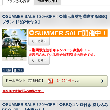
部屋から探す
プランから探す
🌻SUMMER SALE！20%OFF！🌻地元食材を満喫するBBQ
プラン【1泊2食付き】
🌻SUMMER SALE開催中！
🌻
もっと見る
※大人料金のみ対象です
＜期間限定割引キャンペーン実施中！＞
※表示されている料金は割引後の料金です。
お問合せやよくある質問は公式LINE
から追加！
​※キャンペーンは予告なく終了する場合がございま
もっと見る
⇒
@glampark
す。
ボリューム満点の王道彩りBBQを満喫する2食付プ
朝食
夕食
ラン
大分県中津市にそびえる一日1組限定のグランピン
ドームテント【定員4名】
14,224円～
/人
グ！
事前準備不要、手ぶらでお楽しみいただけるBBQプ
※料金は消費税込み価格です。
ランでは、地元食材をはじめとしたボリューム満点
のお食事をお楽しみいただけます。
牛・豚・鶏の肉類やソーセージ、そして彩り豊かな
🌻SUMMER SALE！20%OFF！🌻BBQコンロ付き 持ち込み
お野菜など、まさに王道のご夕食を、大分の自然の