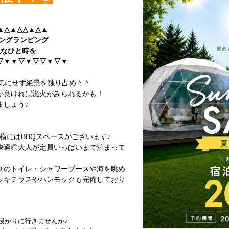
▲△▲△△▲△▲
ングランピング
なひと時を
▽▼▼▽▼▽▽▼▽▼
を気にせず絶景を独り占め＾＾
が良ければ漁火がみられるかも！
ましょう♪
横にはBBQスペースがございます♪
快適◎大人が定員いっぱいまで泊まって
別のトイレ・シャワーブースや海を眺め
ッキテラスやハンモックも完備しており
浸かりに行きませんか♪