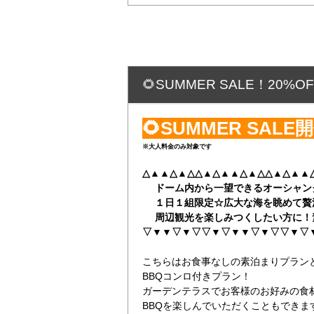
🌻SUMMER SALE！20
🌻SUMMER SALE
※大人料金のみ対象です
△▲▲△▲△△▲△▲▲△▲△△▲△▲▲
ドーム内から一望できるオーシャン
１日１組限定☆広大な海を眺めて贅
周辺観光を楽しみつくしたい方に！
▽▼▼▽▼▽▽▼▽▼▼▽▼▽▽▼▽
こちらはお食事なしの素泊まりプラン
BBQコンロ付きプラン！
ガーデンテラスでお客様のお好みの食
BBQを楽しんでいただくこともできま