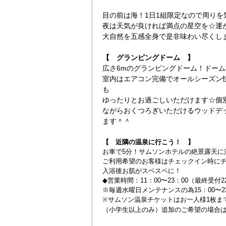
目の前は海！1日1組限定なので周り
夜は天気が良ければ満点の星空を☆運
大自然を五感全身で是非味わい尽くし
【 グランピングドーム 】
広さ6mのグランピングドーム！ドーム
室内はエアコン完備でオールシーズン
も
ゆったりとお過ごしいただけます☆個
ながらおくつろぎいただけるウッドデ
ます＾＾
【 近隣の温泉に行こう！ 】
お車で5分！サムソンホテルの絶景露天に
ご利用希望のお客様はチェックイン時に
入浴後お肌がスベスベに！
◆営業時間：11：00〜23：00（最終受付2
※毎週水曜日メンテナンスの為15：00〜23
※サムソン温泉チケットはお一人様1枚ま
（小学生以上のみ）追加のご希望の場合