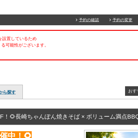
予約の確認
予約の変更
ムを設置しているため
くる可能性がございます。
おす
から探す
%OFF！🌻長崎ちゃんぽん焼きそば × ボリューム満点B
開催中！🌻