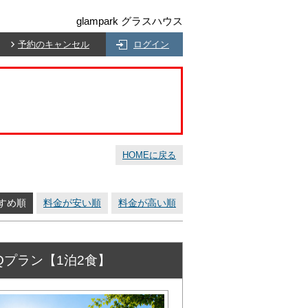
glampark グラスハウス
予約のキャンセル
ログイン
HOMEに戻る
すめ順
料金が安い順
料金が高い順
BQプラン【1泊2食】