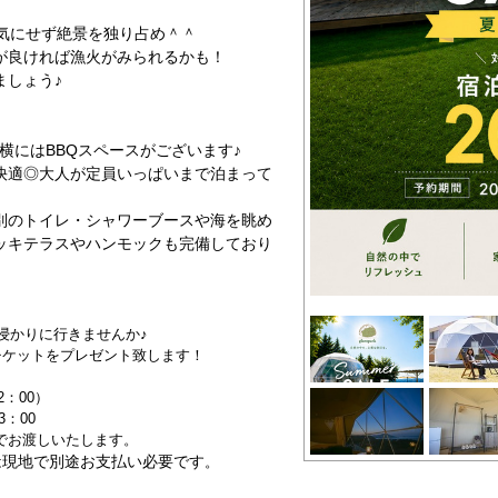
を気にせず絶景を独り占め＾＾
が良ければ漁火がみられるかも！
ましょう♪
横にはBBQスペースがございます♪
快適◎大人が定員いっぱいまで泊まって
別のトイレ・シャワーブースや海を眺め
ッキテラスやハンモックも完備しており
浸かりに行きませんか♪
チケットをプレゼント致します！
2：00）
：00
でお渡しいたします。
現地で別途お支払い必要です
は
。