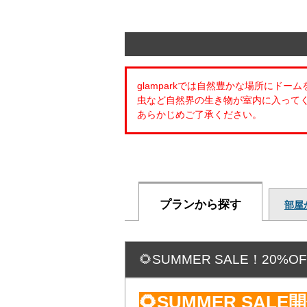
glamparkでは自然豊かな場所にドー
虫など自然界の生き物が室内に入って
あらかじめご了承ください。
プランから探す
部屋
🌻SUMMER SALE！20
🌻SUMMER SALE