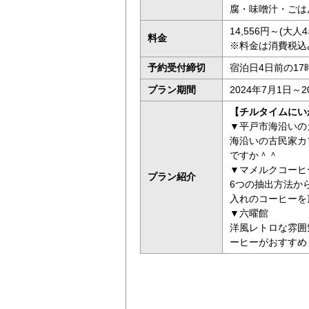
腐・味噌汁・ごは
14,556円～(大
料金
※料金は消費税込
予約受付締切
宿泊日4日前の17
プラン期間
2024年7月1日～2
【チルタイムにい
▼平戸市海沿いのカフ
海沿いの古民家カ
ですか＾＾
▼マメルクコーヒ
プラン紹介
6つの抽出方法か
入れのコーヒーを
▼六曜館
洋風レトロな雰囲
ーヒーがおすすめ