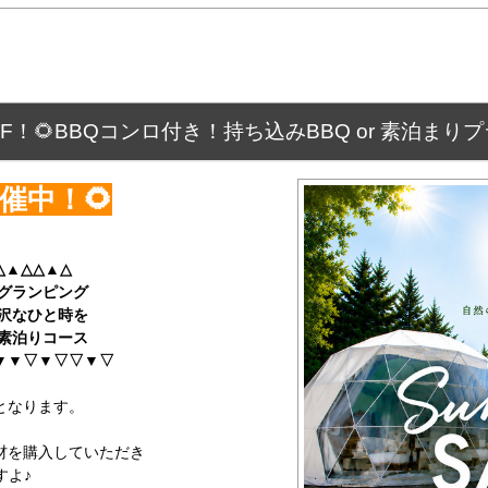
%OFF！🌻BBQコンロ付き！持ち込みBBQ or 素泊まり
開催中！🌻
△▲△△▲△
グランピング
沢なひと時を
素泊りコース
▼▼▽▼▽▽▼▽
となります。
材を購入していただき
すよ♪