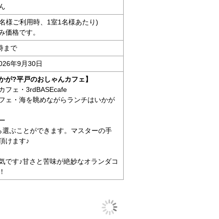
ん
人4名様ご利用時、1室1名様あたり)
み価格です。
時まで
026年9月30日
かが?平戸のおしゃんカフェ】
ェ・3rdBASEcafe
フェ・海を眺めながらランチはいかが
ー
ら選ぶことができます。マスターの手
頂けます♪
気です♪甘さと苦味が絶妙なオランダコ
！