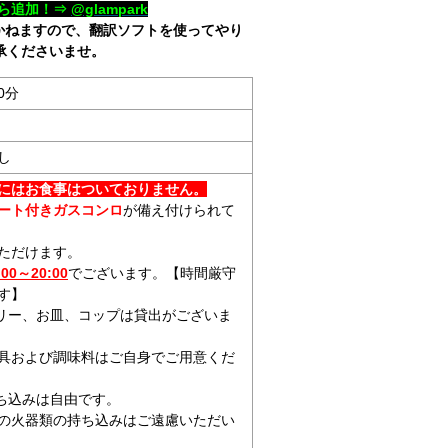
ら追加！⇒
@glampark
かねますので、翻訳ソフトを使ってやり
承くださいませ。
0分
し
にはお食事はついておりません。
ート
付きガスコンロ
が備え付けられて
ただけます。
:00～20:00
でございます。【時間厳守
す】
リー、お皿、コップ
は貸出がございま
具および調味料はご自身でご用意くだ
ち込みは自由です。
の火器類の持ち込みはご遠慮いただい