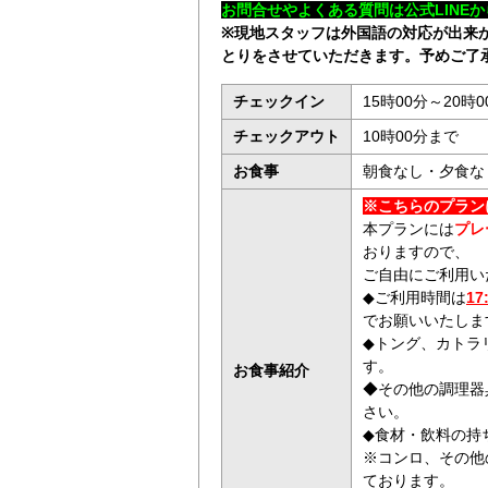
お問合せやよくある質問は公式LINE
か
※現地スタッフは外国語の対応が出来
とりをさせていただきます。予めご了
チェックイン
15時00分～20時0
チェックアウト
10時00分まで
お食事
朝食なし・夕食な
※こちらのプラン
本プランには
プレ
おりますので、
ご自由にご利用い
◆
ご利用時間は
17
でお願いいたしま
◆
トング、カトラ
す。
お食事紹介
◆その他の調理器
さい。
◆食材・飲料の持
※コンロ、その他
ております。