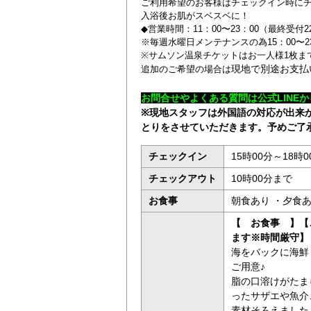
ご利用希望のお客様はチェックイン時に
入浴後お肌がスベスベに！
◆営業時間：11：00〜23：00（最終受付2
※毎週水曜日メンテナンスの為15：00〜23
※サムソン温泉チケットはお一人様1枚ま
現地で別途お支払
追加のご希望の場合は
お問合せやよくある質問は公式LINE
か
※現地スタッフは外国語の対応が出来
とりをさせていただきます。予めご了
チェックイン
15時00分～18時0
チェックアウト
10時00分まで
お食事
朝食あり ・夕食
【 お食事 】【ご
ます※時間厳守】
海をバックに海鮮
ご用意♪
脂の口溶けがたま
ったサザエや魚介
素材そろえました