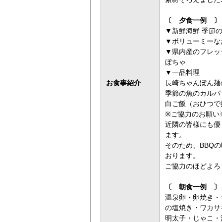
〔 夕食一例 〕
▼新鮮海鮮 季節
▼ボリューミーな
▼県内産のフレッ
ぼちゃ
▼一品料理
お食事紹介
長崎ちゃんぽん麺
季節の魚のカルパ
白ご飯（おひつで
※ご協力のお願い
近隣の皆様にも優
ます。
そのため、BBQの
おります。
ご協力のほどよろ
〔 朝食一例 〕
温泉卵・卵焼き・
の塩焼き・ワカサ
明太子・じゃこ・