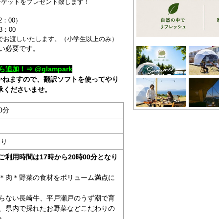
チケットをプレゼント致します！
2：00）
：00
でお渡しいたします。（小学生以上のみ）
い必要です
。
ら追加！⇒
@glampark
かねますので、翻訳ソフトを使ってやり
承くださいませ。
0分
あり
利用時間は17時から20時00分となり
＊肉＊野菜の食材をボリューム満点に
らない長崎牛、平戸瀬戸のうず潮で育
、県内で採れたお野菜などこだわりの
♪