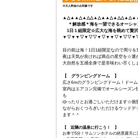
※大人料金のみ対象です
▲△▲▲△▲△△▲△▲▲△▲△△▲△▲
＊解放感＊海を一望できるオーシャ
1日１組限定☆広大な海を眺めて贅沢
▼▽▼▼▽▼▽▽▼▽▼▼▽▼▽▽▼
目の前は海！1日1組限定なので周り
夜は天気が良ければ満点の星空を☆運
大自然を五感全身で是非味わい尽くし
【 グランピングドーム 】
広さ6mのグランピングドーム！ドーム
室内はエアコン完備でオールシーズン
も
ゆったりとお過ごしいただけます☆個
ながらおくつろぎいただけるウッドデ
ます＾＾
【 近隣の温泉に行こう！ 】
お車で5分！サムソンホテルの絶景露天に