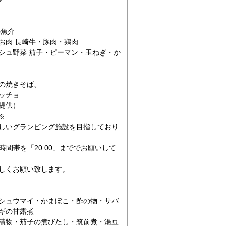
の魚介
お肉 長崎牛・豚肉・鶏肉
シュ野菜 茄子・ピーマン・玉ねぎ・か
の焼きそば、
ッチョ
提供）
※
しいグランピング施設を目指しており
時間帯を「20:00」まででお願いして
しくお願い致します。
シュウマイ・かまぼこ・酢の物・サバ
ギの甘露煮
漬物・茄子の煮びたし・筑前煮・湯豆