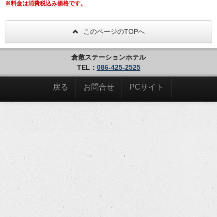
※料金は消費税込み価格です。
※全客室禁煙ルームになっております。
喫煙される場合は、喫煙ブース（７階、９階）を設置
しておりますのでそちらをご利用下さいませ。
このページのTOPへ
【大浴場 RA-KU-RA】
倉敷ステーションホテル
・場所 地下1階
TEL：
086-425-2525
・営業時間 １５：００〜２４：００／５：００〜
９：００
・料金 宿泊者無料
戻る
お問合せ
PCサイト
・風呂 ジャグジー、サウナ完備
【注意事項】
次の方はご入場 またはご利用をご遠慮ください。
●酒気を帯びた方
●刺青・タトゥーのある方
●伝染性疾患のある方
●皮膚疾患、外傷等で包帯をされた方
●おむつの取れていないお子様