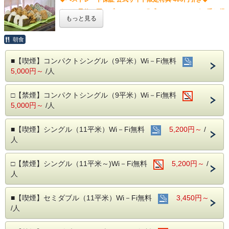
ネット予約の同一プランでは、公式ホームページが一番お得
もっと見る
です。
朝食
さらに宿泊期間中はVOD見放題！YouTubeやAbemaTV、
■【喫煙】コンパクトシングル（9平米）Wi－Fi無料
huluの動画アプリの利用も可能です！
5,000円～
/人
※huluやその他有料アプリのご利用は、お客様個人のアカウ
ントが必要です。
□【禁煙】コンパクトシングル（9平米）Wi－Fi無料
※NetflixとAmazon Primeは非対応です。
5,000円～
/人
※表示されている金額は割引後の金額です。
■【喫煙】シングル（11平米）Wi－Fi無料
5,200円～
/
ひんやりつめたーーいビールはいかがでしょうか？
人
こちらのプランをお選びいただきますと、
おひとり様1泊につき1本缶ビールを1プレゼントいたしま
□【禁煙】シングル（11平米～)Wi－Fi無料
5,200円～
/
す。
人
ビジネスからレジャーにご利用くださいませ。
（※領収書にプラン名の記載はございません。）
■【喫煙】セミダブル（11平米）Wi－Fi無料
3,450円～
/人