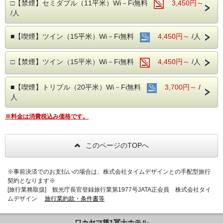
□【禁煙】セミダブル（11平米）Wi－Fi無料
3,450円～
■TVシステムのご案内
/人
・VODやYouTube・AbemaTV・huluがご利用頂けます。
・VODは洋画・邦画等300タイトル！
■【喫煙】ツイン（15平米）Wi－Fi無料
4,450円～
/人
※huluのご利用はお客様個人のアカウントが必要です。
・ミラーリング、キャスト機能搭載！
□【禁煙】ツイン（15平米）Wi－Fi無料
4,450円～
/人
◇◇ワカヤマ第1冨士ホテルの魅力◇◇
■【喫煙】トリプル（20平米）Wi－Fi無料
3,700円～
/
・和歌山市駅から徒歩3分の好立地！
人
・コンビニ徒歩2分、和歌山城徒歩15分、県立博物館徒歩20
分とアクセスも良好。
※料金は消費税込み価格です。
・ウェルカムコーヒーやシャンプーバーなど、快適に過ごす
ためのサービスがたくさん！
このページのTOPへ
・レンタサイクルもご用意
​・ランドリーもあり！長期滞在にもお薦め
・全室無料WIFI完備！
※事前決済でのお支払いの場合は、株式会社タイムデザインとの手配型旅行
契約となります※
[旅行業務取扱] 観光庁長官登録旅行業第1977号JATA正会員 株式会社タイ
■ご朝食
ムデザイン
旅行業約款・条件書等
・8Fのレストランにて、6:30～9:00まで
・7種類のおにぎりをはじめ、みそ汁や日替わり1品等ご用
ワカヤマ第1冨士ホテル