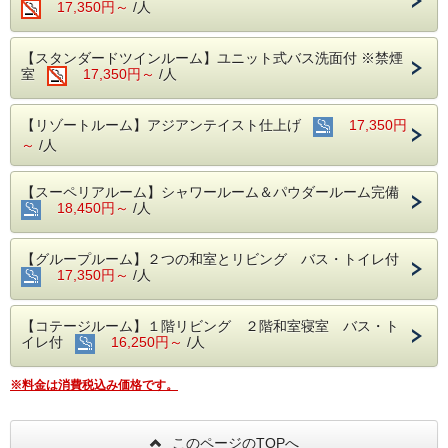
17,350円～
/人
各季節の宿泊プランです。
春夏秋冬、それぞれの季節をお楽しみ頂けるプランで
す。
【スタンダードツインルーム】ユニット式バス洗面付 ※禁煙
お部屋でゆっくりくつろいで…
室
17,350円～
/人
ご夕食は料理長がおすすめする季節の食材を用いた、
『旬菜会席』をご用意致します。お気軽にお箸でお召
【リゾートルーム】アジアンテイスト仕上げ
17,350円
し上がり頂けます。
～
/人
是非ご賞味下さいませ。
【特典】
●特別料金でご宿泊♪『季節の宿泊プラン』一般料金よ
【スーペリアルーム】シャワールーム＆パウダールーム完備
り大人3,000円割引
18,450円～
/人
小学生プラン2,100円割引
・小児(幼児)プラン1,500円
割引！
【グループルーム】２つの和室とリビング バス・トイレ付
（表示料金は、上記割引後の料金となります。）
17,350円～
/人
●各季節の宿泊プランの特典が付きます。
詳しくは、ホームページの各季節の宿泊プランにて
ご確認ください。
【コテージルーム】１階リビング ２階和室寝室 バス・ト
イレ付
16,250円～
/人
【ご注意】
・組合員本人様がご宿泊の場合は、パーソナルカード
（社員証）
※料金は消費税込み価格です。
そのご家族様がご宿泊の場合は、健康保険証を
当日フロン
社友会様がご宿泊の場合は、社友会バッジを
トにてご提示下さい。
このページのTOPへ