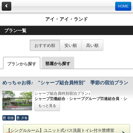
HOME
アイ・アイ・ランド
プラン一覧
おすすめ順
安い順
高い順
部屋から探す
プランから探す
めっちゃお得♪ “シャープ組合員特別” 季節の宿泊プラン
シャープ組合員特別宿泊プラン♪
シャープ労働組合
・
シャープグループ労連組合員
・
シ
ャープ社友会
（ご本人様とそのご家族様）に特別料金
もっと見る
でご利用いただける『季節の宿泊プラン』をご用意致
しました。一般料金より大人
3,000円割引
・小学生プラ
朝食
夕食
ン
2,100円割引
・小児(幼児)プラン
1,500円割引
！この機
会に、ぜひご利用をお待ちしております。
【シングルルーム】ユニット式バス洗面トイレ付※禁煙室