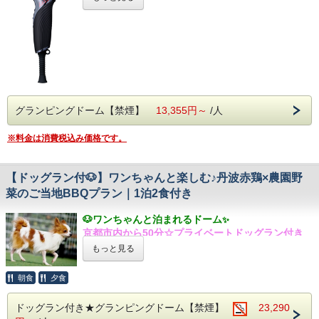
い。
とおもてなし」。選べる浴衣のご用意や、ウェルカ
食材も調理方法も自由なBBQをお楽しみください♪
※冬場のBBQスペースは大変寒くなっております。
ムドリンク、けぶりかわバーなどうれしいサービス
防寒対策をしっかりとご準備の上お越しください。
が無料でお楽しみいただけます。
～美容ブランド「ReFa」の製品を導入しま
石窯ダイニングはなりにて夕食時、プレミアムモル
した～
【 温泉 】
ツから白梅ワイン、地酒などなど約30種類のお飲み
「湯の花温泉」の歴史は深く、古来より万病の治癒
物が無料で飲み放題！ソフトドリンクも含めご自由
美を高め、さらに旅を満喫してほしいという想いか
と除災除厄の湯と呼ばれ桜石の霊力によって封じら
に利用いただけます♪
ら、
れた「鬼の涙」が湧き出したものが、湯の花温泉で
各日限定1組様へ、
グランピングドーム【禁煙】
13,355円～
/人
あるという伝承が今に残っています。また、遥か戦
【 グランピングドーム 】
・ReFa BEAUTECH DRYER SE
国時代に武士が刀傷を癒すために当時に訪れたとい
圧巻の広さ！6mグランピングドーム！室内はエア
・ReFa STRAIGHT IRON PRO
う伝説も残っており、丸山応挙や明智光秀などの偉
※料金は消費税込み価格です。
コン完備でオールシーズン快適◎
の貸出をいたします。
人ゆかりの地としても有名です。山峡のいで湯を彩
ガーデンテラスもお使いいただけます♪ドーム横に
ぜひこの機会にお試しくださいませ。
る澄んだ空気と四季折々の自然の景観を感じながら
はトイレが併設！
※他のお客様の使用状況によってはご使用いただけ
【ドッグラン付🐶】ワンちゃんと楽しむ♪丹波赤鶏×農園野
さらりとした湯ざわりをお楽しみください。
ない場合もございますため、予めご了承ください。
菜のご当地BBQプラン｜1泊2食付き
【 温泉 】
※使用後必ずフロントのスタッフまでお返しくださ
お問合せやよくある質問は公式LINE
から追加！
「湯の花温泉」の歴史は深く、古来より万病の治癒
い。
⇒
@glampark
🐶
ワンちゃんと泊まれるドーム
と除災除厄の湯と呼ばれ桜石の霊力によって封じら
✨
ーーーーーーーーーーーーーーーーーーーーーーー
京都市内から50分☆プライベートドッグラン付き
れた「鬼の涙」が湧き出したものが、湯の花温泉で
ーーーーー
1棟組限定♨温泉グランピング
あるという伝承が今に残っています。また、遥か戦
【 オールインクルーシブ 】
もっと見る
湯の花温泉と自然の中でアウトドアを楽しむ
国時代に武士が刀傷を癒すために当時に訪れたとい
烟河自慢のオールインクルーシブサービス「まるご
丹波赤鶏やけぶりかわ農園の自家製野菜が魅力の
う伝説も残っており、丸山応挙や明智光秀などの偉
とおもてなし」。選べる浴衣のご用意や、ウェルカ
朝食
夕食
BBQプラン
人ゆかりの地としても有名です。山峡のいで湯を彩
ムドリンク、けぶりかわバーなどうれしいサービス
る澄んだ空気と四季折々の自然の景観を感じながら
が無料でお楽しみいただけます。
ドッグラン付き★グランピングドーム【禁煙】
23,290
【 オールインクルーシブ 】
さらりとした湯ざわりをお楽しみください。
※こちらのプランにはお食事はついておりません。