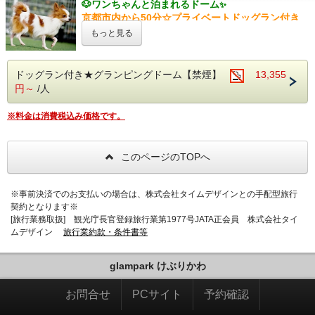
「湯の花温泉」の歴史は深く、古来より万病の治癒
🐶
ワンちゃんと泊まれるドーム
✨
【 グランピングドーム 】
ど自然の創りだす素晴らしい景観を、車窓から楽し
と除災除厄の湯と呼ばれ桜石の霊力によって封じら
京都市内から50分☆プライベートドッグラン付き
圧巻の広さ！6mグランピングドーム！室内はエア
める路線として知る人ぞ知る名所です!
れた「鬼の涙」が湧き出したものが、湯の花温泉で
1棟組限定♨温泉グランピング
もっと見る
コン完備でオールシーズン快適◎
・保津川下り
あるという伝承が今に残っています。また、遥か戦
湯の花温泉と自然の中でアウトドアを楽しむプラン
ガーデンテラスもお使いいただけます♪ドーム横に
丹波亀岡から京都の名勝嵐山まで約 16 ㎞の渓流を
国時代に武士が刀傷を癒すために当時に訪れたとい
コンロ付き専用BBQスペース完備◎
はトイレが併設！
約 2 時間で下るスリル満点の舟下りです！
う伝説も残っており、丸山応挙や明智光秀などの偉
食材も調理方法も自由なBBQをお楽しみください♪
ドッグラン付き★グランピングドーム【禁煙】
13,355
・渡月橋
人ゆかりの地としても有名です。山峡のいで湯を彩
円～
/人
【 温泉 】
亀岡から嵐山までは車で30分！毎年12月上旬にラ
る澄んだ空気と四季折々の自然の景観を感じながら
本プランにはプレート付きガスコンロが備え付けら
「湯の花温泉」の歴史は深く、古来より万病の治癒
イトアップがされ幻想的な渡月橋 をみることがで
さらりとした湯ざわりをお楽しみください。
れておりますので、
と除災除厄の湯と呼ばれ桜石の霊力によって封じら
※料金は消費税込み価格です。
きます♪
ご自由にご利用いただけます。
れた「鬼の涙」が湧き出したものが、湯の花温泉で
お問合せやよくある質問は公式LINE
から追加！
・出雲大神宮
※【BBQグリルを使用する(持ち込みBBQ)】をご選
あるという伝承が今に残っています。また、遥か戦
⇒
@glampark
日本有数の縁結び神社です★毎月第四日曜日の午後
択の方に限り
国時代に武士が刀傷を癒すために当時に訪れたとい
このページのTOPへ
２時にはえんむすびまつりもあります！
◆トング、カトラリー、お皿、コップ、包丁、まな
う伝説も残っており、丸山応挙や明智光秀などの偉
ご予約前に必ず愛犬同伴宿泊滞在同意書（ご紹介写
板、食器洗剤は貸出がございます。
人ゆかりの地としても有名です。山峡のいで湯を彩
【 天然温泉 】
◆
お鍋、フライパン、そ
の他の調理器具および調味
真内にございます）をご確認くださいませ。
※事前決済でのお支払いの場合は、株式会社タイムデザインとの手配型旅行
る澄んだ空気と四季折々の自然の景観を感じながら
「湯の花温泉」の歴史は深く、古来より万病の治癒
料はご自身でご用意ください。
契約となります※
【 ペット宿泊のご案内 】
さらりとした湯ざわりをお楽しみください。
と除災除厄の湯と呼ばれ桜石の霊力によって封じら
◆食材・飲料の持ち込みは自由です。
[旅行業務取扱] 観光庁長官登録旅行業第1977号JATA正会員 株式会社タイ
れた「鬼の涙」が湧き出したものが、湯の花温泉で
※コンロ、その他の火器類の持ち込みはご遠慮いた
ムデザイン
旅行業約款・条件書等
お問合せやよくある質問は公式LINE
から追加！
あるという伝承が今に残っています。また、遥か戦
だいております。
◆小型犬・中型犬のみ合計2匹まで
宿泊可能。
⇒
@glampark
国時代に武士が刀傷を癒すために当時に訪れたとい
◆ワンちゃんは素泊まりとなりますのでご飯はご持
glampark けぶりかわ
【 オールインクルーシブ 】
う伝説も残っており、丸山応挙や明智光秀などの偉
参ください
。
ご予約前に必ず愛犬同伴宿泊滞在同意書（ご紹介写
烟河自慢のオールインクルーシブサービス「まるご
人ゆかりの地としても有名です。山峡のいで湯を彩
お問合せ
◆お部屋内で、粗相があった場合は別途料金を頂き
とおもてなし」。選べる浴衣のご用意や、ウェルカ
PCサイト
予約確認
る澄んだ空気と四季折々の自然の景観を感じながら
真内にございます）をご確認くださいませ。
ムドリンク、けぶりかわバーなどうれしいサービス
さらりとした湯ざわりをお楽しみください。
ます
。
【 ペット宿泊のご案内 】