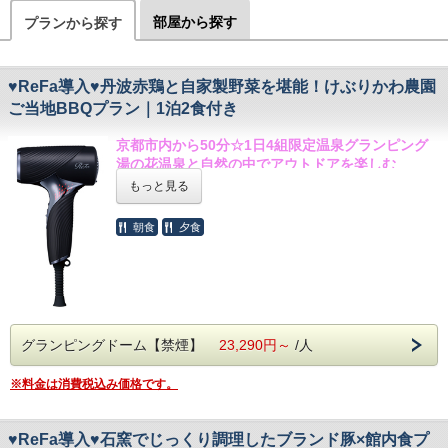
部屋から探す
プランから探す
♥ReFa導入♥丹波赤鶏と自家製野菜を堪能！けぶりかわ農園
ご当地BBQプラン｜1泊2食付き
京都市内から50分☆1日4組限定温泉グランピング
湯の花温泉と自然の中でアウトドアを楽しむ
丹波赤鶏やけぶりかわ農園の自家製野菜が魅力の
もっと見る
BBQプラン
朝食
夕食
​～美容ブランド「ReFa」の製品を導入しま
した～
美を高め、さらに旅を満喫してほしいという想いか
ら、
各日限定1組様へ、
グランピングドーム【禁煙】
23,290円～
/人
・ReFa BEAUTECH DRYER SE
・ReFa STRAIGHT IRON PRO
※料金は消費税込み価格です。
の貸出をいたします。
ぜひこの機会にお試しくださいませ。
※他のお客様の使用状況によってはご使用いただけ
♥ReFa導入♥石窯でじっくり調理したブランド豚×館内食プ
ない場合もございますため、予めご了承ください。