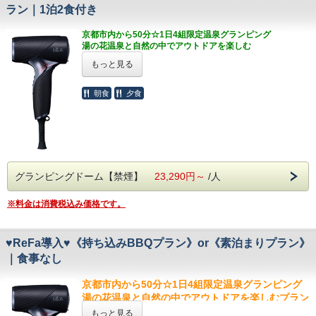
ラン｜1泊2食付き
※使用後必ずフロントのスタッフまでお返しくださ
い。
京都市内から50分☆1日4組限定温泉グランピング
ーーーーーーーーーーーーーーーーーーーーーーー
湯の花温泉と自然の中でアウトドアを楽しむ
ーーーーー
石窯調理のブランド豚など地元食材が魅力の館内食プラン
【 オールインクルーシブ 】
もっと見る
烟河自慢のオールインクルーシブサービス「まるご
～美容ブランド「ReFa」の製品を導入しま
とおもてなし」。選べる浴衣のご用意や、ウェルカ
朝食
夕食
した～
ムドリンク、けぶりかわバーなどうれしいサービス
が無料でお楽しみいただけます。
美を高め、さらに旅を満喫してほしいという想いか
ら、
【 お食事 】
各日限定1組様へ、
京都亀岡の大自然の中お楽しみ頂くこだわりの食事
・ReFa BEAUTECH DRYER SE
内容☆
・ReFa STRAIGHT IRON PRO
グランピングドーム【禁煙】
23,290円～
/人
glamparkけぶりかわを存分に満喫されたい方にお
の貸出をいたします。
すすめのプランです！
ぜひこの機会にお試しくださいませ。
※料金は消費税込み価格です。
＝注意事項＝
※他のお客様の使用状況によってはご使用いただけ
※飲み物はご持参いただくか、館内自販機をご利用
ない場合もございますため、予めご了承ください。
ください。
※使用後必ずフロントのスタッフまでお返しくださ
♥ReFa導入♥《持ち込みBBQプラン》or《素泊まりプラン》
※安全面上、お客様ご自身での火気持ち込みは厳禁
い。
｜食事なし
とさせていただきます。
ーーーーーーーーーーーーーーーーーーーーーーー
※BBQコンロの使用時間は17：00-20：45とさせて
ーーーーー
京都市内から50分☆1日4組限定温泉グランピング
いただいております。
【 オールインクルーシブ 】
湯の花温泉と自然の中でアウトドアを楽しむプラン
※BBQをドーム内で召し上がるのはご遠慮くださ
烟河自慢のオールインクルーシブサービス「まるご
コンロ付き専用BBQスペース完備◎
もっと見る