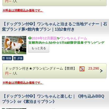
円～
/人
烟河自慢のオールインクルーシブサービス「まるご
本プランにはプレート付きガスコンロが備え付けら
お問合せやよくある質問は公式LINE
から追加！
とおもてなし」。選べる浴衣のご用意や、ウェルカ
れておりますので、
※料金は消費税込み価格です。
⇒
@glampark
ムドリンク、けぶりかわバーなどうれしいサービス
ご自由にご利用いただけます。
が無料でお楽しみいただけます。
※【BBQグリルを使用する(持ち込みBBQ)】をご選
択の方に限り
【ドッグラン付🐶】ワンちゃんと泊まるご当地ディナー｜石
【 お食事 】
◆トング、カトラリー、お皿、コップ、包丁、まな
窯ブランド豚×館内食プラン｜1泊2食付き
京都亀岡の大自然の中お楽しみ頂くこだわりの食事
板、食器洗剤は貸出がございます。
内容☆
◆
お鍋、フライパン、そ
の他の調理器具および調味
🐶
2024年12月新設
✨
ワンちゃんドーム
glamparkけぶりかわを存分に満喫されたい方にお
料はご自身でご用意ください。
京都市内から50分☆1日4組限定温泉グランピング
すすめのプランです！
◆食材・飲料の持ち込みは自由です。
湯の花温泉と自然の中でアウトドアを楽しむ
もっと見る
＝注意事項＝
※コンロ、その他の火器類の持ち込みはご遠慮いた
石窯調理のブランド豚など地元食材が魅力の館内食
※飲み物はご持参いただくか、館内自販機をご利用
だいております。
プラン
ください。
朝食
夕食
【 グランピングドーム 】
※安全面上、お客様ご自身での火気持ち込みは厳禁
【 オールインクルーシブ 】
圧巻の広さ！6mグランピングドーム！室内はエア
とさせていただきます。
ドッグラン付き★グランピングドーム【禁煙】
23,290
烟河自慢のオールインクルーシブサービス「まるご
コン完備でオールシーズン快適◎
※BBQコンロの使用時間は17：00-20：45とさせて
円～
/人
とおもてなし」。選べる浴衣のご用意や、ウェルカ
ガーデンテラスもお使いいただけます♪ドーム横に
いただいております。
ムドリンク、けぶりかわバーなどうれしいサービス
はトイレが併設！
※BBQをドーム内で召し上がるのはご遠慮くださ
※料金は消費税込み価格です。
が無料でお楽しみいただけます。
い。
石窯ダイニングはなりにて夕食時、プレミアムモル
【 周辺観光 】
※冬場のBBQスペースは大変寒くなっております。
ツから白梅ワイン、地酒などなど約30種類のお飲み
・嵯峨野トロッコ列車
防寒対策をしっかりとご準備の上お越しください。
【ドッグラン付🐶】ワンちゃんと楽しむ｜《持ち込みBBQ
物が無料で飲み放題！ソフトドリンクも含めご自由
ＪＲ山陰線の複線化によって使われなくなった線路
プラン》or《素泊まりプラン》
に利用いただけます♪
の観光利用を目的として、平成３年に第１号車が出
【 温泉 】
発。この保津川渓谷沿いのルートは、渓流や奇岩な