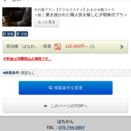
本格的な2種のサウナをはじめ、檜風呂（内風呂）、露天風
＜1階＞
だけます。
呂で本物の“ととのい”をご提供します。
和風寝室（リラクゼーションルーム）、ドライサウナ、スチ
趣のある囲炉裏もあり、非日常でゆっくりとお過ごしいただ
サの湯プラン【アクセスステイ】おまかせ鮨コース
｜テルマリウム（スチームサウナ）
ームサウナ、エクスペリエンスシャワー 、
くことができます。
＜
｜磨き抜かれた職人技を愉しむ夕朝食付プラン
三種類の室温の状態をつくり出すことができる、本格的
檜内風呂、露天風呂（温・冷2箇所 お風呂は温泉ではござい
鮨
なスチームサウナ。
ません）、ランドリーコーナー
【お茶室 「如春」】
＞
もっと見る
｜ドライサウナ
＜2階＞
かつて京都で名を馳せた粋な茶人がこだわりぬいた本格的な
ご利用エリア：サウナ付宿泊棟「はなれ」・母屋
セルフロウリュウも可能なプライベートサウナ。
ベッドルーム（クイーンベッド2台）、リビングルーム、ミ
お茶室。
｜露天風呂
ニキッチン、書斎、専用トイレ
初心者やお子様にも本格お点前を体験していただけます。
朝食
夕食
---磨き抜かれた職人技と旬が息づく極上の味わいを一皿、一
冷水浴と温水浴の2種類が楽しめる大型浴槽。サウナ後
（要事前予約）
貫に込めて---
は整い椅子で、外気浴もお楽しみいただけます。
【母屋】
旬の食材を厳選し素材の持つ香り・旨味を最大限に引き出す
宿泊棟「はなれ」・母屋
125,000円～
/人
築250年を超えるといわれている、茅葺屋根が印象的な歴史
■サービス■
「握り」。
＜食事で整う＞
ある日本家屋。
＜リラクゼーションマッサージ＞
赤酢を使った合わせ酢でネタの個性を引き立てる繊細なシャ
日本全国から厳選した四季折々の旬の食材や“優しの里大
140平米の広々とした母屋ではお食事やご休憩にご利用いた
ご利用の際は事前にお問い合わせください。
リに仕上げております。
※料金は消費税込み価格です。
原”の新鮮な食材にこだわった、
だけます。
日本料理の技術と粋を極めた専属出張料理人による自慢のお
趣のある囲炉裏もあり、非日常でゆっくりとお過ごしいただ
＜送迎＞
静謐で上質な空間の中、職人との対話とともに移ろう季節を
食事をお楽しみください。
くことができます。
当館～京都市内最寄り駅を送迎いたします。ご希望の方はお
お楽しみいただけます。
■検索条件:
指定なし
問合せください。
一皿、一貫の余白にまで心を配り、記憶に残る食体験をお届
＜宿で整う＞
【お茶室 「如春」】
けいたします。
はちかんのご宿泊のお客様は、一日お一客様限定。“はな
かつて京都で名を馳せた粋な茶人がこだわりぬいた本格的な
■備考■
検索条件を変更
れ”を一棟まるごとご利用いただきプライベート感あるご滞
お茶室。
・万全なお食事をご提供させていただくため、食材のアレル
【食事内容】
在をご提供いたします。
初心者やお子様にも本格お点前を体験していただけます。
ギーなどがございましたら、事前にお知らせください。
おまかせ鮨コース
（要事前予約）
※出張料理人による持込提供の為、当日では対応いたしかね
逸品料理 5～６品
ます。
鮨 8～10貫・巻物・留椀
このページのTOPへ
■施設■
■サービス■
・写真はイメージです
水菓子
【宿泊棟-はなれ-】
＜リラクゼーションマッサージ＞
※お料理内容や食器などは季節によって内容が変わります。
※季節に応じて内容、品数は変更します。
＜1階＞
ご利用の際は事前にお問い合わせください。
・5名様以上ご宿泊ご希望の場合は、お電話にてお問合せく
※2泊以上の場合は、お食事内容の変更をご提案させていた
はちかん
和風寝室、ドライサウナ、スチームサウナ、エクスペリエン
ださい。
だきます。
スシャワー 、
＜送迎＞
TEL：
075-744-0997