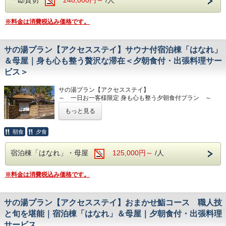
静謐で上質な空間の中、職人との対話とともに移ろう季節を
＜食事で整う＞
お楽しみいただけます。
日本全国から厳選した四季折々の旬の食材や“優しの里大
※料金は消費税込み価格です。
一皿、一貫の余白にまで心を配り、記憶に残る食体験をお届
原”の新鮮な食材にこだわった、
けいたします。
日本料理の技術と粋を極めた専属出張料理人による自慢のお
食事をお楽しみください。
サの湯プラン【アクセスステイ】サウナ付宿泊棟「はなれ」
【食事内容】
おまかせ鮨コース
＜宿で整う＞
＆母屋｜身も心も整う贅沢な滞在＜夕朝食付・出張料理サー
逸品料理 5～６品
はちかんのご宿泊のお客様は、一日お一客様限定。“はな
ビス＞
鮨 8～10貫・巻物・留椀
れ”を一棟まるごとご利用いただきプライベート感あるご滞
水菓子
在をご提供いたします。
サの湯プラン【アクセスステイ】
※季節に応じて内容、品数は変更します。
～ 一日お一客様限定 身も心も整う夕朝食付プラン ～
※2泊以上の場合は、お食事内容の変更をご提案させていた
だきます。
■施設■
もっと見る
ご利用エリア：サウナ付宿泊棟「はなれ」・母屋
【宿泊棟-はなれ-】
【はちかんのご紹介】
＜1階＞
サウナ付きの宿泊棟「はなれ」と築250年を超えるといわれ
一日お一客様限定の完全プライベートなお宿。
和風寝室（リラクゼーションルーム）、ドライサウナ、スチ
朝食
夕食
る母屋をご利用いただけます。
「ととのい、つながる」をコンセプトに様々な整いをご提供
ームサウナ、エクスペリエンスシャワー 、
専属出張料理人がつくる懐石料理や季節を感じる日本庭園な
いたします。
檜内風呂、露天風呂（温・冷2箇所 お風呂は温泉ではござい
宿泊棟「はなれ」・母屋
125,000円～
/人
ど、はちかんを体感いただけるプランです。
ません）、ランドリーコーナー
サウナ付きの宿泊棟-はなれ-や築250年を超えるといわれる
＜2階＞
母屋、お茶室などを含む、広さ625平米の日本家屋を一邸貸
ベッドルーム（クイーンベッド2台）、リビングルーム、ミ
※料金は消費税込み価格です。
【はちかんのご紹介】
切でご利用いただけます。
ニキッチン、書斎、専用トイレ
一日お一客様限定の完全プライベートなお宿。
はちかんのすべてを体感いただけるプランです。
「ととのい、つながる」をコンセプトに様々な整いをご提供
【母屋】
サの湯プラン【アクセスステイ】おまかせ鮨コース 職人技
いたします。
築250年を超えるといわれている、茅葺屋根が印象的な歴史
■施設■
ある日本家屋。
と旬を堪能｜宿泊棟「はなれ」＆母屋｜夕朝食付・出張料理
＜SPAで整う＞
【宿泊棟-はなれ-】
140平米の広々とした母屋ではお食事やご休憩にご利用いた
サービス