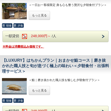
＜一日お一客様限定 身も心も整う贅沢な夕朝食付プラン＞
もっと見る
サウナ付きの宿泊棟-はなれ-や築250年を超えるといわれる
母屋、お茶室などを含む、広さ625平米の日本家屋を一邸貸
切でご利用いただけます。
朝食
夕食
専属出張料理人がつくる懐石料理や季節を感じる日本庭園な
ど、はちかんのすべてを体感いただけるプランです。
一邸貸切
248,000円～
/人
【はちかんのご紹介】
※料金は消費税込み価格です。
一日お一客様限定の完全プライベートなお宿。
「ととのい、つながる」をコンセプトに様々な整いをご提供
いたします。
【LUXURY】はちかんプラン｜おまかせ鮨コース｜磨き抜
かれた職人技と旬が息づく極上の味わい＜夕朝食付・出張料
＜SPAで整う＞
理サービス＞
本格的な2種のサウナをはじめ、檜風呂（内風呂）、露天風
呂で本物の“ととのい”をご提供します。
＜鮨｜磨き抜かれた職人技を愉しむ夕朝食付プラン＞
□テルマリウム（スチームサウナ）
三種類の室温の状態をつくり出すことができる、本格的なス
---磨き抜かれた職人技と旬が息づく極上の味わいを一皿、一
チームサウナ。
もっと見る
貫に込めて---
□ドライサウナ
旬の食材を厳選し素材の持つ香り・旨味を最大限に引き出す
セルフロウリュウも可能なプライベートサウナ。
「握り」。
□露天風呂
朝食
夕食
赤酢を使った合わせ酢でネタの個性を引き立てる繊細なシャ
冷水浴と温水浴の2種類が楽しめる大型浴槽。サウナ後は整
リに仕上げております。
い椅子で、外気浴もお楽しみいただけます。
一邸貸切
248,000円～
/人