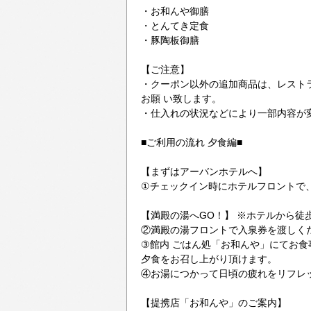
・お和んや御膳
・とんてき定食
・豚陶板御膳
【ご注意】
・クーポン以外の追加商品は、レスト
お願 い致します。
・仕入れの状況などにより一部内容が
■ご利用の流れ 夕食編■
【まずはアーバンホテルへ】
①チェックイン時にホテルフロントで
【満殿の湯へGO！】 ※ホテルから徒歩
②満殿の湯フロントで入泉券を渡しく
③館内 ごはん処「お和んや」にてお食
夕食をお召し上がり頂けます。
④お湯につかって日頃の疲れをリフレ
【提携店「お和んや」のご案内】