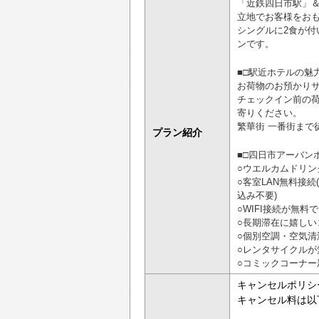
「近鉄四日市駅」＆
立地でお客様をお
シングルに2食が付
ンです。
■□駅近ホテルの魅
お荷物のお預かり
チェックイン前の荷
寄りください。
繁華街 一番街まで
プラン紹介
■□四日市アーバン
○ウエルカムドリンクサ
○客室LAN無料接
込み不要)
○WIFI接続が無
○長期滞在に嬉し
○個別空調・空気清
○レンタサイクルが
○コミックコーナー
キャンセルポリシ
キャンセル料は以