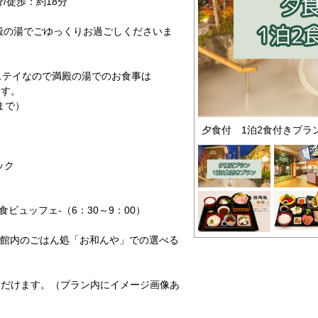
/徒歩：約18分
殿の湯でごゆっくりお過ごしくださいま
時間ステイなので満殿の湯でのお食事は
ます。
まで）
夕食付 1泊2食付きプラ
ック
ビュッフェ-（6：30～9：00）
湯 館内のごはん処「お和んや」での選べる
ただけます。（プラン内にイメージ画像あ