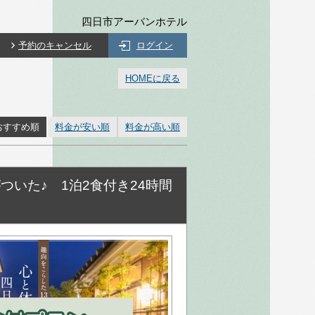
四日市アーバンホテル
予約のキャンセル
ログイン
HOMEに戻る
おすすめ順
料金が安い順
料金が高い順
いた♪ 1泊2食付き24時間