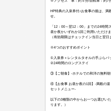
※アクセス 車：約５分/自転車：約7分
HP特典の入泉券付♪お食事の後は、満
せ。
「12：00～翌12：00」までの24
昼か夜かいずれか1回ご利用いただけ
（有効期限はチェックイン当日と翌日
※4つのおすすめポイント
①入泉券＋レンタルタオルの手ぶらパ
②24時間のロングステイ
③【ご朝食】-ホテルでの和洋の無料朝食
④【お食事 お昼か夜の1回】-満殿の
セットメニュー-
以下の3種類の中からお一つお選びい
ります。）