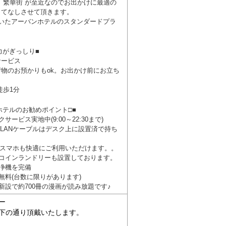
 繁華街 が至近なのでお出かけに最適の
もてなしさせて頂きます。
いたアーバンホテルのスタンダードプラ
力がぎっしり■
サービス
物のお預かりもok。お出かけ前にお立ち
徒歩1分
ホテルのお勧めポイント□■
ービス実地中(9:00～22:30まで)
続(LANケーブルはデスク上に設置済で持ち
料でスマホも快適にご利用いただけます。。
いコインランドリーも設置しております。
浄機を完備
無料(台数に限りがあります)
新設で約700冊の漫画が読み放題です♪
ー
下の通り頂戴いたします。