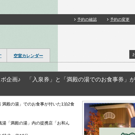
予約の確認
予約の変更
す
空室カレンダー
ボ企画♪ 「入泉券」と「満殿の湯でのお食事券」がつ
湯 満殿の湯」でのお食事が付いた1泊2食
銭湯「満殿の湯」内の提携店「お和ん