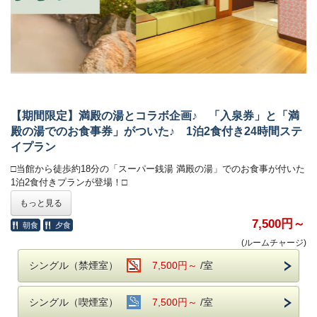
【期間限定】満殿の湯とコラボ企画♪ 「入泉券」と「満
殿の湯でのお食事券」がついた♪ 1泊2食付き24時間ステ
イプラン
□当館から徒歩約18分の「スーパー銭湯 満殿の湯」でのお食事が付いた
1泊2食付きプランが登場！□
もっと見る
ご朝食はホテルで、ご夕食はスーパー銭湯「満殿の湯」内の提携店「お
和んや」でのご提供となります。
7,500円～
朝食
夕食
※アクセス 車：約５分/自転車：約7分/徒歩：約18分
(ルームチャージ)
HP特典の入泉券付♪お食事の後は、満殿の湯でごゆっくりお過ごしくだ
シングル（禁煙室）
7,500円～
/室
さいませ。
シングル（喫煙室）
7,500円～
/室
「12：00～翌12：00」までの24時間ステイなので満殿の湯でのお食事
は