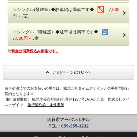
昼か夜かいずれか1回ご利用いただけます。
▽シングル(禁煙室) ◆駐車場は満車です◆
7,500
（有効期限はチェックイン当日と翌日まで）
円～
/室
※4つのおすすめポイント
▽シングル（喫煙室）◆駐車場は満車です◆
①入泉券＋レンタルタオルの手ぶらパック
7,500円～
/室
②24時間のロングステイ
※料金は消費税込み価格です。
③【ご朝食】-ホテルでの和洋の無料朝食ビュッフェ-（6：30～9：00）
④【お食事 お昼か夜の1回】-満殿の湯 館内のごはん処「お和んや」で
の選べるセットメニュー-
このページのTOPへ
以下の3種類の中からお一つお選びいただけます。（プラン内にイメー
ジ画像あります。）
※事前決済でのお支払いの場合は、株式会社タイムデザインとの手配型旅行
契約となります※
・お和んや御膳
[旅行業務取扱] 観光庁長官登録旅行業第1977号JATA正会員 株式会社タイ
・とんてき定食
ムデザイン
旅行業約款・条件書等
・豚陶板御膳
四日市アーバンホテル
【ご注意】
TEL：
059-355-3232
・クーポン以外の追加商品は、レストランにて現金・クレジットでお支
払いをお願 い致します。