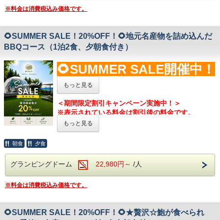
ぶしゃぶで
🐶
わんちゃん同伴をご希望のお客様は、
ご予約の前
※料金は消費税込み価格です。
◎ 三河湾で獲れた新鮮な海の幸を御造りで
に必ず
◎ 身の引き締まった鮑は、素材の旨みを活かした
【
こちら
】
←をご一読のうえ、
ご予約くださいます
酒蒸しでお召し上がりいただきます
ようお願いいたします。
🌻SUMMER SALE！20%OFF！🌻地元名産物を詰め込んだ
▼▽▼▼▽▼▼▽▼▼▽▼▼▽▼▼▽▼
※ペット同伴でないお客様もご宿泊いただけます
BBQコース（1泊2食、夕朝食付き）
が、清掃には十分配慮しておりますものの、若干の
🐶
わんちゃん同伴をご希望のお客様は、
ご予約の前
抜け毛やにおいが残っている場合がございます。
🌻SUMMER SALE開催中！
に必ず
予めご了承ください。
【
こちら
】
←をご一読のうえ、
ご予約くださいます
🌻
ようお願いいたします。
もっと見る
お問合せやよくある質問は公式LINE
から追加！
※ペット同伴でないお客様もご宿泊いただけます
⇒
@glampark
※大人料金のみ対象です
＜期間限定割引キャンペーン実施中！＞
が、清掃には十分配慮しておりますものの、若干の
※表示されている料金は割引後の料金です。
抜け毛やにおいが残っている場合がございます。
▲▲△▲▲△▲▲△▲▲△▲▲△▲▲△
​※キャンペーンは予告なく終了する場合がございま
予めご了承ください。
もっと見る
２食付き ☆ 愛犬も同伴OK
す。
地元のうまいを贅沢につめこみました！
※子供料金は対象外
お問合せやよくある質問は公式LINE
から追加！
ウッドデッキテラスでワイワイBBQ♪
朝食
夕食
⇒
@glampark
▼▽▼▼▽▼▼▽▼▼▽▼▼▽▼▼▽▼
グランピングドーム
22,980円～
/人
地元の新鮮な食材をふんだんに使用したお食事をご
用意しております。
※料金は消費税込み価格です。
ぜひこの機会にお楽しみくださいませ。
※悪天候の場合、BBQのご案内が不可となります。
🌻SUMMER SALE！20%OFF！🌻★贅沢☆鮑が食べられ
安全面上、BBQ決行を