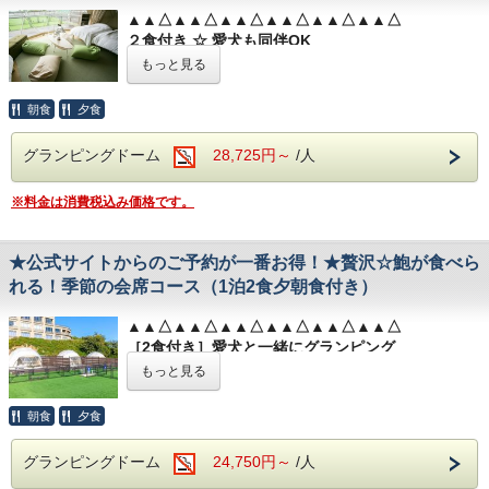
▲▲△▲▲△▲▲△▲▲△▲▲△▲▲△
２食付き ☆ 愛犬も同伴OK
地元のうまいを贅沢につめこみました！
もっと見る
ウッドデッキテラスでワイワイBBQ♪
▼▽▼▼▽▼▼▽▼▼▽▼▼▽▼▼▽▼
朝食
夕食
地元の新鮮な食材をふんだんに使用したお食事をご
グランピングドーム
28,725円～
/人
用意しております。
ぜひこの機会にお楽しみくださいませ。
※料金は消費税込み価格です。
※悪天候の場合、BBQのご案内が不可となります。
安全面上、BBQ決行を
★公式サイトからのご予約が一番お得！★贅沢☆鮑が食べら
お断りする場合がございます。ご了承ください。
れる！季節の会席コース（1泊2食夕朝食付き）
※BBQプランをお申し込みいただいたお客様で、荒
天等により館内食プランもしくは素泊まりプランへ
▲▲△▲▲△▲▲△▲▲△▲▲△▲▲△
の変更をご希望される場合は、
宿泊日宿泊前日の18
［2食付き］愛犬と一緒にグランピング
時までに海陽閣
0533-69-5335
へご連絡ください。
お食事は視覚でも楽しめる、贅沢な「鮑」付きの会
※公式LINEアカウントでの変更は承っておりませ
もっと見る
席コースをご用意✨
ん。
料理人が真心を込めて仕上げたお料理を、ぜひご堪
※当日のお食事のキャンセルにつきましては、キャ
朝食
夕食
能ください。
ンセルポリシーに基づきキャンセル料が発生いたし
ます。
グランピングドーム
24,750円～
/人
◎ 愛知県産黒毛和牛の最高峰「みかわ牛」をしゃ