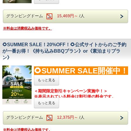
＝＝＝＝＊＝＝＝＝＊＝＝＝＝＊＝＝＝＝＊＝＝＝
が、清掃には十分配慮しておりますものの、若干の
抜け毛やにおいが残っている場合がございます。
みんなでワイワイ、周りを気にせずお楽しみくださ
グランピングドーム
15,469円～
/人
予めご了承ください。
い♪
★☆海を望む“glampark 海陽閣”で、特別なグラン
お問合せやよくある質問は公式LINE
から追加！
※料金は消費税込み価格です。
ピングステイを☆★
⇒
@glampark
開放感あふれる専用のBBQスペースで、
お好きな食材を持ち込んで、自由なBBQをお楽しみ
🌻SUMMER SALE！20%OFF！🌻公式サイトからのご予約
いただけます♪
が一番お得！《持ち込みBBQプラン》or《素泊まりプラ
ン》
【BBQコンロを使用する(持ち込みBBQ)】
をご利用
の場合は必ずご選択ください。
ご選択の方に限り、
🌻SUMMER SALE開催中！
プレート付きガスコンロをご利用いただけます。
【BBQコンロを使用しない(素泊まり)】
を選択した
🌻
もっと見る
方
は調理をしない飲食であればお持ち込み可能。
※電子レンジはご用意しておりません。
※大人料金のみ対象です
＜期間限定割引キャンペーン実施中！＞
◆トング、カトラリー（フォーク・スプーン等）、
※表示されている料金は割引後の料金です。
お皿、コップ、包丁、まな板は貸出がございます。
＝＝＝＝＊＝＝＝＝＊＝＝＝＝＊＝＝＝＝＊＝＝＝
​※キャンペーンは予告なく終了する場合がございま
◆お鍋・フライパン・その他の調理器具および調味
もっと見る
愛犬と同伴OK★蒲郡の観光と温泉を楽しむ＾＾
す。
料はご自身でご用意ください。
自由な食材で楽しむグランピングBBQ
※子供料金は対象外
◆食材・飲料の持ち込みは自由です。
＝＝＝＝＊＝＝＝＝＊＝＝＝＝＊＝＝＝＝＊＝＝＝
グランピングドーム
12,375円～
/人
※コンロ、その他の火器類の持ち込みはご遠慮いた
だいております。
みんなでワイワイ、周りを気にせずお楽しみくださ
※料金は消費税込み価格です。
◆館内食プランへ変更される場合は宿泊前日の1７