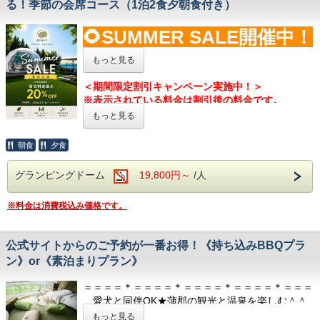
る！季節の会席コース（1泊2食夕朝食付き）
お断りする場合がございます。ご了承ください。
※BBQプランをお申し込みいただいたお客様で、荒
🌻SUMMER SALE開催中！
天等により館内食プランもしくは素泊まりプランへ
の変更をご希望される場合は、
宿泊日宿泊前日の18
🌻
もっと見る
時までに海陽閣
0533-69-5335
へご連絡ください。
※公式LINEアカウントでの変更は承っておりませ
※大人料金のみ対象です
＜期間限定割引キャンペーン実施中！＞
ん。
※表示されている料金は割引後の料金です。
［2食付き］愛犬と一緒にグランピング
※当日のお食事のキャンセルにつきましては、キャ
​※キャンペーンは予告なく終了する場合がございま
もっと見る
お食事は視覚でも楽しめる、贅沢な「鮑」付きの会
ンセルポリシーに基づきキャンセル料が発生いたし
す。
席コースをご用意✨
ます。
※子供料金は対象外
料理人が真心を込めて仕上げたお料理を、ぜひご堪
朝食
夕食
能ください。
🐶
わんちゃん同伴をご希望のお客様は、
ご予約の前
に必ず
グランピングドーム
19,800円～
/人
◎ 愛知県産黒毛和牛の最高峰「みかわ牛」をしゃ
【
こちら
】
←をご一読のうえ、
ご予約くださいます
ぶしゃぶで
ようお願いいたします。
※料金は消費税込み価格です。
◎ 三河湾で獲れた新鮮な海の幸を御造りで
※ペット同伴でないお客様もご宿泊いただけます
◎ 身の引き締まった鮑は、素材の旨みを活かした
が、清掃には十分配慮しておりますものの、若干の
酒蒸しでお召し上がりいただきます
抜け毛やにおいが残っている場合がございます。
公式サイトからのご予約が一番お得！《持ち込みBBQプラ
予めご了承ください。
ン》or《素泊まりプラン》
🐶
わんちゃん同伴をご希望のお客様は、
ご予約の前
に必ず
お問合せやよくある質問は公式LINE
から追加！
＝＝＝＝＊＝＝＝＝＊＝＝＝＝＊＝＝＝＝＊＝＝＝
【
こちら
】
←をご一読のうえ、
ご予約くださいます
⇒
@glampark
愛犬と同伴OK★蒲郡の観光と温泉を楽しむ＾＾
ようお願いいたします。
自由な食材で楽しむグランピングBBQ
もっと見る
※ペット同伴でないお客様もご宿泊いただけます