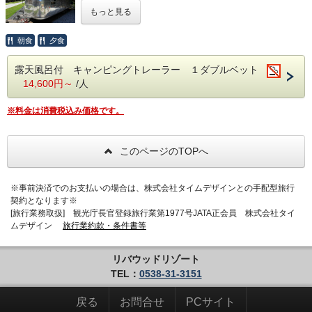
ざいません
もっと見る
BBQの食材、BBQガスグリル、食器などはすべてご用意い
たします。
朝食
夕食
お客様での食材や飲み物の持ち込みは自由ですので、オリジ
ナルのキャンプ料理をお楽しみいただくこともできます。
露天風呂付 キャンピングトレーラー １ダブルベット
各キャンピングトレーラごとに、のんびり浸かることが出来
14,600円～
/人
る大きな円型露天風呂・トイレ・シャワー・洗面台を完備！
プライベートな空間でゆっくりとグランピングを満喫してい
ただけます。景色は山側になります。 天竜浜名湖鉄道 遠
※料金は消費税込み価格です。
州森駅より１４時２０発送迎がございます（予約制）
キャンピングトレーラの中に１ダブルベットが有ります。
各部屋に空を見ながら入ることが出来る円型露天風呂、冷暖
房 トイレ、シャワー BBQスペース BBQグリルが設置
このページのTOPへ
してあります BBQスペースには屋根とビニールカーテン
が有りますので雨の日もおくつろぎいただけます。 キャン
ピングトレーラの中にはケトル コーヒーミル （コーヒー
※事前決済でのお支払いの場合は、株式会社タイムデザインとの手配型旅行
豆は受付にて１杯無料でお渡しします）電子レンジ 冷蔵
契約となります※
庫 冷凍庫 ヘアドライヤもございます。金庫はございませ
[旅行業務取扱] 観光庁長官登録旅行業第1977号JATA正会員 株式会社タイ
ん。（食器 ハサミ トング等はお部屋に設置されておりま
ムデザイン
旅行業約款・条件書等
す）受付が終わりましたら大自然の中のプライベート空間を
お楽しみください キャンピングトレーラ内１７㎡ ウッド
デッキ３３．５㎡◆キャンプファイヤー…毎日開催（１９：
リバウッドリゾート
３０～２０：３０）
※雨天・強風の場合は中止となります。
TEL：
0538-31-3151
◆駐車場は１台無料 ２台目から１台につき１０００円かか
戻る
お問合せ
PCサイト
ります