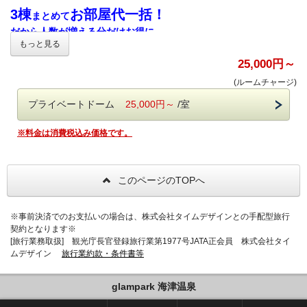
◆アクセス◆
3棟
お部屋代一括！
まとめて
〒503-0628 岐阜県海津市海津町福江560-1
だから人数が増える分だけお得に
※チェックイン場所はこちらになります
もっと見る
ご家族
や
グループ旅行
でもお部屋をわけてご宿泊できます！
※お支払いはWEBでの事前決済のみとなっております。
お車でお越しの方
25,000円～
なお、お振込みでのお支払いもご案内可能でございますので、
東海環状自動車道「養老IC」より車で約20分
(ルームチャージ)
公式LINE
@glampark
ご希望の場合は
にてご連絡ください。
東名阪自動車道「弥富IC」より車で約15分
東名阪自動車道「桑名東IC」より車で約20分
プライベートドーム
25,000円～
/室
空室カレンダーにて在庫が「〇」のお日にちにてご予約くださ
い。
電車でお越しの方
※料金は消費税込み価格です。
※2室・1室になっているお日にちはご予約できかねます。
養老鉄道石津駅よりバスで約10分
【3棟まとめて 75,000円でご案内中】
このページのTOPへ
＊おひとり様あたり＊
6名だと 12,500円 1棟2名でお得に広々と🍀
8名だと 9,375円 3世帯で分かれて👪
※事前決済でのお支払いの場合は、株式会社タイムデザインとの手配型旅行
12名だと(最大) 6,250円 増えれば増える分だけお得！
契約となります※
[旅行業務取扱] 観光庁長官登録旅行業第1977号JATA正会員 株式会社タイ
ムデザイン
旅行業約款・条件書等
BBQスペースは1棟につき4名さまのテーブル仕様なります。
お客様ご自身で椅子など移動していただくことも可能ですが大勢
で食事がとれるスペースはございませんのでご了承ください。
glampark 海津温泉