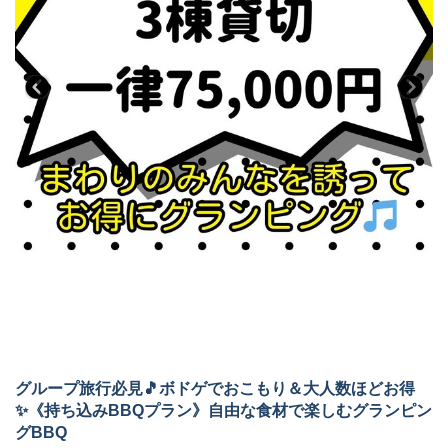
※チェックイン当日の利用可能時間：21時30分まで(入館は21時ま
◆アメニティ◆
で)となります。
フェイスタオル、バスタオル、シャンプー、リンス、ボディソー
◆1日3組限定、誰にも邪魔されない優雅なひとときを味わう
プ、ハンドソープ、歯ブラシ、髭剃り、スリッパ、くしがござい
ます。
お問合せやよくある質問は公式LINE
から追加！⇒
@glampark
※大人用・子供用浴衣、子供用はチェックイン時、各サイズをお
※お支払いはWEBでの事前決済のみとなっております。
選びください。
なお、お振込みでのお支払いもご案内可能でございますので、
ご希望の場合は公式LINEにてご連絡ください。
◆アクセス◆
◆設備◆
〒503-0628 岐阜県海津市海津町福江560-1
エアコン、ベッド、冷蔵庫、電子レンジ、電気ケトル、トースタ
※チェックイン場所はこちらになります
ー、ハンガーラック、鏡、コップ
※テレビはございません。
お車でお越しの方
東海環状自動車道「養老IC」より車で約20分
◆アメニティ◆
東名阪自動車道「弥富IC」より車で約15分
フェイスタオル、バスタオル、シャンプー、リンス、ボディソー
東名阪自動車道「桑名東IC」より車で約20分
プ、ハンドソープ、歯ブラシ、髭剃り、スリッパ、くしがござい
ます。
電車でお越しの方
グループ旅行必見🎵ボドゲでおこもり＆大人数ほどお得
※大人用・子供用浴衣、子供用はチェックイン時、各サイズをお
養老鉄道石津駅よりバスで約10分
✨《持ち込みBBQプラン》自由な食材で楽しむグランピン
選びください。
グBBQ