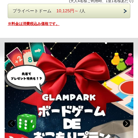
「月」に 癒される至福のひととき。
(大人4名様ご利用時、1室1名様あたり)
※チェックイン当日の利用可能時間：21時30分まで(入館は21時ま
美しい景観と自然美溢れる 「黄金に輝く天然温泉グランピング-海
で)となります。
プライベートドーム
10,125円～
/人
津温泉-」を お楽しみください。
〇--------------------------------------〇
◆1日3組限定、誰にも邪魔されない優雅なひとときを味わう
※料金は消費税込み価格です。
【このプランの特徴】
お問合せやよくある質問は公式LINE
から追加！⇒
@glampark
●
持ち込みBBQプラン【電気BBQグリルコ付き】
●カトラリーセット付
◆
設備
◆
●お好きな食材で自由なBBQをお楽しみいただけます
エアコン、ベッド、冷蔵庫、電子レンジ、電気ケトル、トースタ
ー、ハンガーラック、鏡、コップ
◆黄金色に輝く贅沢な湯
※テレビはございません。
※別途大人580円、小人200円を現地にてお支払いください。
※全員分をお支払いいただきます。
◆アメニティ◆
※チェックイン当日の利用可能時間：21時30分まで(入館は21時ま
フェイスタオル、バスタオル、シャンプー、リンス、ボディソー
で)となります。
プ、ハンドソープ、歯ブラシ、髭剃り、スリッパ、くしがござい
ます。
◆1日3組限定、誰にも邪魔されない優雅なひとときを味わう
※大人用・子供用浴衣、子供用はチェックイン時、各サイズをお
選びください。
お問合せやよくある質問は公式LINE
から追加！⇒
@glampark
※お支払いはWEBでの事前決済のみとなっております。
◆アクセス◆
なお、お振込みでのお支払いもご案内可能でございますので、
〒503-0628 岐阜県海津市海津町福江560-1
ご希望の場合は公式LINEにてご連絡ください。
※チェックイン場所はこちらになります