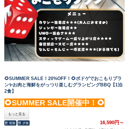
◆
設備
◆
お車でお越しの方
エアコン、ベッド、冷蔵庫、電子レンジ、電気ケトル、トースタ
東海環状自動車道「養老IC」より車で約20分
ー、ハンガーラック、鏡、コップ
東名阪自動車道「弥富IC」より車で約15分
※テレビはございません。
東名阪自動車道「桑名東IC」より車で約20分
◆アメニティ◆
電車でお越しの方
フェイスタオル、バスタオル、シャンプー、リンス、ボディソー
養老鉄道石津駅よりバスで約10分
プ、ハンドソープ、歯ブラシ、髭剃り、スリッパ、くしがござい
ます。
※大人用・子供用浴衣、子供用はチェックイン時、各サイズをお
選びください。
🌻SUMMER SALE！20%OFF！🌻ボドゲでおこもりプラ
◆アクセス◆
〒503-0628 岐阜県海津市海津町福江560-1
ン✨お肉と海鮮をがっつり楽しむグランピングBBQ【1泊
※チェックイン場所はこちらになります
2食】
🌻SUMMER SALE開催中！🌻
お車でお越しの方
東海環状自動車道「養老IC」より車で約20分
※大人料金のみ対象です
もっと見る
東名阪自動車道「弥富IC」より車で約15分
東名阪自動車道「桑名東IC」より車で約20分
16,590円～
朝食
夕食
※お支払いはWEBでの事前決済のみとなっております。