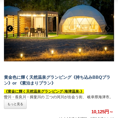
●ボードゲームは大切に扱い、遊んだあとはフロントに戻していた
だくようお願いいたします。
(故意の紛失、損壊はお客様に請求する場合がございます。)
《黄金に輝く天然温泉グランピング-海津温泉-》
曽川・長良川・揖斐川の 三つの河川が出会う街、 岐阜県海津市。
美しく豊かな自然を背景に、 憩いと安らぎをあたえる空間 「
黄金
に輝く天然温泉グランピング-海津温泉-
」 が誕生いたしました。
黄金色に輝く天然温泉「金泉」と、 日本百名月に選ばれる美しい
「月」に 癒される至福のひととき。
美しい景観と自然美溢れる 「黄金に輝く天然温泉グランピング-海
津温泉-」を お楽しみください。
〇--------------------------------------〇
黄金色に輝く天然温泉グランピング《持ち込みBBQプラ
【このプランの特徴】
ン》or 《素泊まりプラン》
●
持ち込みBBQプラン【電気BBQグリルコ付き】
●カトラリーセット付
《黄金に輝く天然温泉グランピング-海津温泉-》
●お好きな食材で自由なBBQをお楽しみいただけます
曽川・長良川・揖斐川の 三つの河川が出会う街、 岐阜県海津市。
美しく豊かな自然を背景に、 憩いと安らぎをあたえる空間 「
黄金
◆黄金色に輝く贅沢な湯
もっと見る
に輝く天然温泉グランピング-海津温泉-
」 が誕生いたしました。
※別途大人580円、小人200円を現地にてお支払いください。
10,125円～
黄金色に輝く天然温泉「金泉」と、 日本百名月に選ばれる美しい
※全員分をお支払いいただきます。