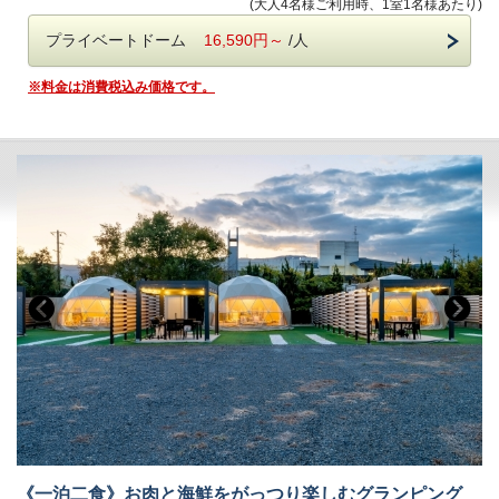
(大人4名様ご利用時、1室1名様あたり)
電車でお越しの方
なお、お振込みでのお支払いもご案内可能でございますので、
公式LINE
@glampark
養老鉄道石津駅よりバスで約10分
ご希望の場合は
にてご連絡ください。
プライベートドーム
16,590円～
/人
ボードゲームでおこもりプラン✨
※料金は消費税込み価格です。
●UNO、トランプなど定番ゲームから今話題のあのボードゲームを
無料貸出！
●フロントで借りたいボードゲームをおっしゃってください。
(貸出状況によって希望のゲームをお貸しできない場合もございま
すのでご了承ください。)
●ボードゲームは大切に扱い、遊んだあとはフロントに戻していた
だくようお願いいたします。
(故意の紛失、損壊はお客様に請求する場合がございます。)
《グランパーク 海津温泉》
曽川・長良川・揖斐川の 三つの河川が出会う街、 岐阜県海津市。
美しく豊かな自然を背景に、 憩いと安らぎをあたえる空間 「グラ
ンパーク海津温泉」 が誕生いたしました。
黄金色に輝く天然温泉「金泉」と、 日本百名月に選ばれる美しい
「月」に 癒される至福のひととき。
美しい景観と自然美溢れる 「グランパーク海津温泉」を お楽しみ
ください。
《一泊二食》お肉と海鮮をがっつり楽しむグランピング