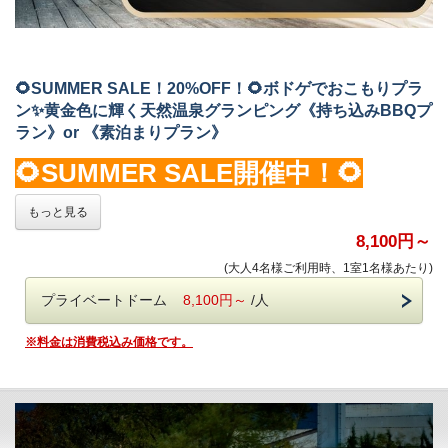
🌻SUMMER SALE！20%OFF！🌻ボドゲでおこもりプラ
ン✨黄金色に輝く天然温泉グランピング《持ち込みBBQプ
ラン》or 《素泊まりプラン》
🌻SUMMER SALE開催中！🌻
※大人料金のみ対象です
もっと見る
8,100円～
※お支払いはWEBでの事前決済のみとなっております。
なお、お振込みでのお支払いもご案内可能でございますので、
(大人4名様ご利用時、1室1名様あたり)
ご希望の場合は
公式LINE
@glampark
にてご連絡ください。
プライベートドーム
8,100円～
/人
ボードゲームでおこもりプラン✨
※料金は消費税込み価格です。
●UNO、トランプなど定番ゲームから今話題のあのボードゲームを
無料貸出！
●フロントで借りたいボードゲームをおっしゃってください。
(貸出状況によって希望のゲームをお貸しできない場合もございま
すのでご了承ください。)