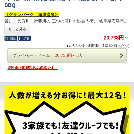
〇--------------------------------------〇
BBQ
【このプランの特徴】
《グランパーク 海津温泉》
●
一泊二食付きプラン
曽川・長良川・揖斐川の 三つの河川が出会う街、 岐阜県海津市。
●お肉と海鮮とがっつりと楽しむBBQセット！
美しく豊かな自然を背景に、 憩いと安らぎをあたえる空間 「グラ
もっと見る
四季折々の地元食材を活かしたお料理をご提供いたします。
ンパーク海津温泉」 が誕生いたしました。
20,738円～
朝食
夕食
●ご飯は海津産の「はつしも」を使用
黄金色に輝く天然温泉「金泉」と、 日本百名月に選ばれる美しい
他県ではほとんど生産されていない
“幻のお米”
「月」に 癒される至福のひととき。
(大人4名様ご利用時、1室1名様あたり)
美しい景観と自然美溢れる 「グランパーク海津温泉」を お楽しみ
プライベートドーム
20,738円～
/人
◆黄金色に輝く贅沢な湯
ください。
※別途大人580円、小人200円を現地にてお支払いください。
〇--------------------------------------〇
※料金は消費税込み価格です。
※全員分をお支払いいただきます。
※チェックイン当日の利用可能時間：21時30分まで(入館は21時ま
【このプランの特徴】
で)となります。
●
一泊二食付きプラン
◆1日3組限定、誰にも邪魔されない優雅なひとときを味わう
●お肉と海鮮とがっつりと楽しむBBQセット！
四季折々の地元食材を活かしたお料理をご提供いたします。
お問合せやよくある質問は公式LINE
から追加！⇒
@glampark
●ご飯は海津産の「はつしも」を使用
他県ではほとんど生産されていない
“幻のお米”
◆設備◆
エアコン、ベッド、冷蔵庫、電子レンジ、電気ケトル、トースタ
◆黄金色に輝く贅沢な湯
ー、ハンガーラック、鏡、コップ
※別途大人580円、小人200円を現地にてお支払いください。
※テレビはございません。
※全員分をお支払いいただきます。