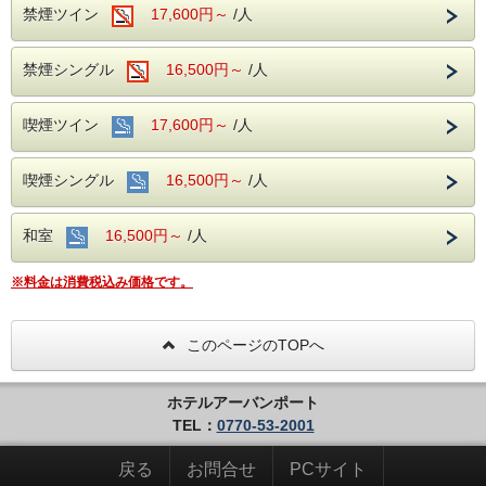
禁煙ツイン
17,600円～
/人
お申込みください。
※※※※※※※※※※※※※※※※※※※※※※※※※※※
また、当館の配布状況につきましてはキャンペーンサイトに
禁煙シングル
16,500円～
/人
てご確認もいただけます。
https://iitoko-horidakusan.jp/accommodation/
━━━━━━━━━━━━━━━━━━━━━━━━━━━
喫煙ツイン
17,600円～
/人
2023年3月リニューアル！
若狭湾一望！隣接する【花椿】の展望浴場無料でご利用OK
━━━━━━━━━━━━━━━━━━━━━━━━━━━
喫煙シングル
16,500円～
/人
美味しいものを食べたいけど、量は多くなくてよいという方
へ♪
和室
16,500円～
/人
そんな方に人気です！
量を控えめに、その分質をグレードアップしちゃおう！
ということで出来上がったプランなんです＾＾★
※料金は消費税込み価格です。
《 HP限定 レイトチェックアウト 》
このページのTOPへ
ホームページよりご予約の方は、うれしい「11時チェック
アウト」♪
ホテルアーバンポート
TEL：
0770-53-2001
戻る
お問合せ
PCサイト