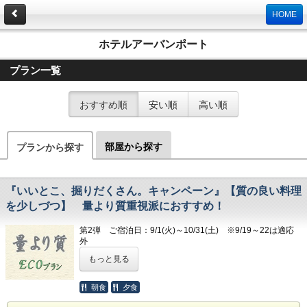
HOME
ホテルアーバンポート
プラン一覧
おすすめ順
安い順
高い順
部屋から探す
プランから探す
『いいとこ、掘りだくさん。キャンペーン』【質の良い料理
を少しづつ】 量より質重視派におすすめ！
第2弾 ご宿泊日：9/1(火)～10/31(土) ※9/19～22は適応
外
予約開始日：8/1(土)
もっと見る
第3弾 ご宿泊日：2027年 1/8(金)～1/31(日)
予約開始日：2026年 12/8(火)
※※※※※※※※※※※※※※※※※※※※※※※※※※※
朝食
夕食
ご予約だけではクーポンをお受け取りいただけません。
先着順の為、
クーポンの取得につきましては必ずお電話にて