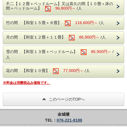
不二【１２畳＋ベッドルーム】又は喜久の間【１０畳＋床の
石川県で水揚げされるズワイガニ。身がギッシリ詰まり食べ
間＋ベッドルーム】
96,800円～
/人
るとふっくら、
プリプリの歯ごたえと極上の甘みです。
石川県のブランドガニである青タグ付き加能ガニ 半身分を
竹の間 【和室１５畳＋８畳】
116,600円～
/人
使った期間限定の会席料理を是非ご賞味ください。
日本海の海の幸、地元金沢の加賀野菜の数々・・
それらの旬をしっかり把握し、素材にこだわったお料理を
月の間 【和室１２畳＋１１畳】
86,900円～
/人
継承した器類、美術品で彩る。
目に美しく、舌で納得。当館自慢の会席料理をご堪能くださ
いませ。
雪の間 【和室１３畳＋ベッドルーム】
86,900円～
/
人
＊特選という名の通り、厳選された素材を使用した通常より
も
ワンランク上の会席コースをお楽しみになれます。
花の間 【和室１０畳】
77,000円～
/人
※ご予約をお受けしても時化が続き加能蟹が入手できない場
合は
ご相談させて頂く事がございます。
※料金は消費税込み価格です。
＜フリードリンクサービス♪＞
このページのTOPへ
客室内冷蔵庫のお飲み物を無料に変更いたしました。
・金沢地ビール（コシヒカリエール・ペールエール）
・金沢地酒 加賀太鼓
・金沢加賀棒茶
金城樓
・湯涌柚子サイダー
TEL：
076-221-8188
・能登塩サイダー
・金沢酒蔵の水（ミネラルウォーター）