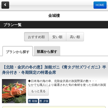
HOME
金城樓
プラン一覧
おすすめ順
安い順
高い順
部屋から探す
プランから探す
【北陸・金沢の冬の恵】加能ガニ《青タグ付ズワイガニ》半
身分付き・冬期限定の特選会席
◆日本海の海の幸、北陸金沢産の加賀野菜の数々・・
なかでも職人により厳選された旬の食材を使った伝統の加賀
会席でおもてなし。
もっと見る
今もなお歴史の面影を残す城下町・金沢で季節の訪れをお楽
しみください
朝食
夕食
【お料理】