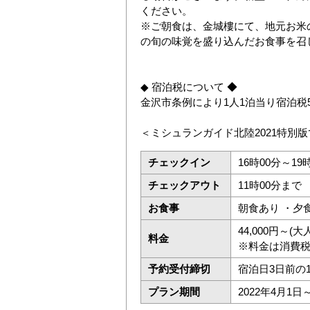
ください。
※ご朝食は、金城樓にて、地元お米
の旬の味覚を盛り込んだお食事を召
◆ 宿泊税について ◆
金沢市条例により1人1泊当り宿泊税
＜ミシュランガイド北陸2021特別
チェックイン
16時00分～19
チェックアウト
11時00分まで
お食事
朝食あり ・夕
44,000円～
料金
※料金は消費
予約受付締切
宿泊日3日前の
プラン期間
2022年4月1日