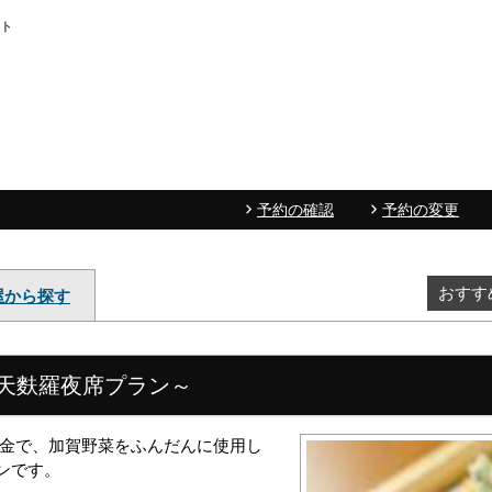
イト
予約の確認
予約の変更
おすす
屋から探す
天麩羅夜席プラン～
天金で、加賀野菜をふんだんに使用し
ンです。