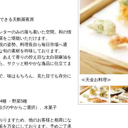
能できる天麩羅夜席
ンターのみの落ち着いた空間。和の情
羅をご堪能いただけます。
視の姿勢。料理長自ら毎日市場へ通
な旬の素材を吟味しております。
、あえて香りの控え目な太白胡麻油を
ら、サクッと軽やかな逸品に仕立てま
で、味はもちろん、見た目でも存分に
≪天金お料理≫
4種 ・野菜5種
揚げの中からご選択）、水菓子
おりますため、他のお客様と相席にな
策を万全にしております。予めご了承