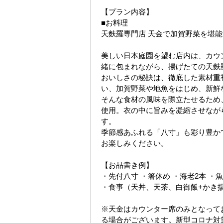
【プラン内容】
■お料理
天麩羅専門店 天金で加賀野菜を堪
美しい日本庭園を望む店内は、カウ
緒に包まれながら、揚げたての天麩
おいしさの秘訣は、徹底した素材重
い、加賀野菜や地魚をはじめ、新鮮
そんな食材の風味を際立たせるため
使用。衣の中に旨みを凝縮させなが
す。
季節感あふれる「八寸」も彩り豊か
お楽しみください。
【お品書き例】
・先付八寸 ・箸休め ・海老2本 ・魚
・食事（天丼、天茶、白御飯+かき
※天金はカウンター席のみとなって
る場合がございます。新型コロナ対