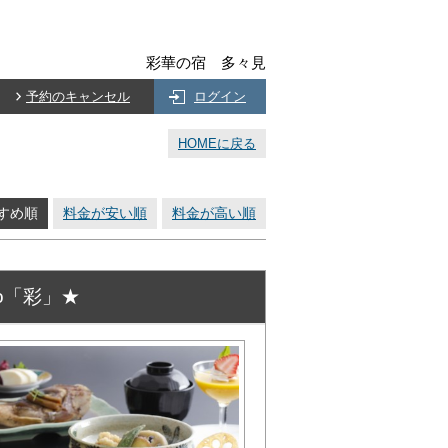
彩華の宿 多々見
予約のキャンセル
ログイン
HOMEに戻る
すめ順
料金が安い順
料金が高い順
o「彩」★