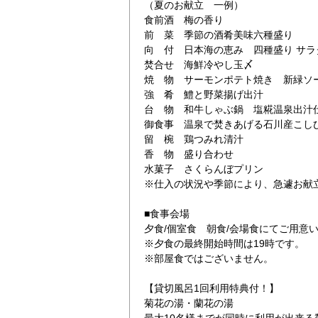
（夏のお献立 一例）
食前酒 梅の香り
前 菜 季節の酒肴美味六種盛り
向 付 日本海の恵み 四種盛り サラ
焚合せ 海鮮冷やし玉〆
焼 物 サーモンポテト焼き 新緑ソ
強 肴 鱧と野菜揚げ出汁
台 物 和牛しゃぶ鍋 塩糀温泉出汁
御食事 温泉で焚きあげる石川産こしひ
留 椀 鶏つみれ清汁
香 物 盛り合わせ
水菓子 さくらんぼプリン
※仕入の状況や季節により、急遽お献
■食事会場
夕食/個室食 朝食/会場食にてご用意
※夕食の最終開始時間は19時です。
※部屋食ではございません。
【貸切風呂1回利用特典付！】
菊花の湯・蘭花の湯