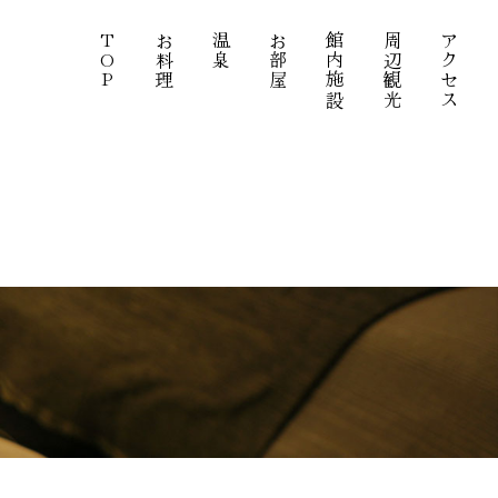
TOP
お料理
温泉
お部屋
館内施設
周辺観光
アクセス