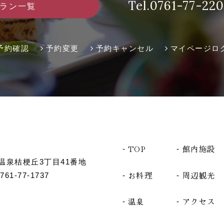
Tel.
0761-77-22
ラン一覧
予約確認
予約変更
予約キャンセル
マイページロ
TOP
館内施設
代温泉桔梗丘3丁目41番地
お料理
周辺観光
761-77-1737
温泉
アクセス