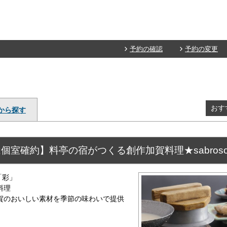
予約の確認
予約の変更
おす
から探す
個室確約】料亭の宿がつくる創作加賀料理★sabros
「彩」
料理
賀のおいしい素材を季節の味わいで提供