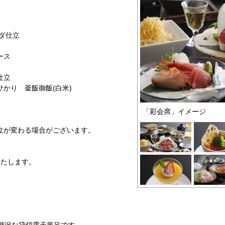
ダ仕立
ース
仕立
かり 釜飯御飯(白米)
「彩会席」イメージ
立が変わる場合がございます。
いたします。