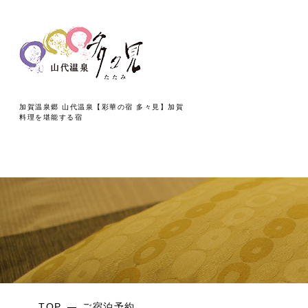
加賀温泉郷 山代温泉【彩華の宿 多々見】加賀
料理を堪能する宿
TOP
ご宿泊予約