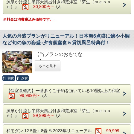
・初期&中期は、夕食・朝食共におかゆが基
源泉かけ流し半露天風呂付き和寛洋室『芽生（ｍｅｂａ
了承下さい。
ｅ）』
30,800円～
/人
また、事前御予約は承っておりません。
本。白御飯を御希望の場合、事前に要連絡
■ご朝食 ～多々見の朝ごはん～
★90分飲み放題付！
・後期は、ミニお握り２個です。
“炊きたての石川産こしひかりをおいしく食
瓶ビール（アサヒ・キリン）、焼酎、ハイボ
※料金は消費税込み価格です。
※卵不使用ですが、その他のアレルギーが有
べていただくための朝ごはん定食”
ール、サワー（レモン・シークワーサー・
る場合、必ず事前に御連絡願います！
石川県白山市にある、農家「六星」さんが心
梅）、熱燗、ジュース
人気の舟盛プランがリニューアル！日本海6点盛に鯵や小鯛
をこめて育てている特別減農薬栽培米「六星
日本海の美味しい魚とお酒で食が進むこと間
など旬の魚の姿盛♪夕食個室食＆貸切風呂特典付！
こしひかり」を炊きたてでご用意していま
違いなし！！
す。
食事の飲み物代も含まれた料金で、予算が分
【当プランのおもてな
かりやすくお勧めです。
し】
もっと見る
■貸切露天風呂 1回45分利用無料
ご好評頂いている日本海の新鮮な食材を会席
同時に6名程が入ることが出来る贅沢な貸切
■ご夕食 ～日本海の恵み【豪華】舟盛～
に盛り込んだ豪華舟盛に鯵や小鯛など旬の魚
朝食
夕食
露天風呂です。
（夏のお献立 一例）
の姿盛を追加し、お値段はそのままにバージ
宿にご到着後、空いている時間帯より１回無
食前酒 梅の香り
ョアップいたしました！
【個室食確約】一番多くご予約を頂いている10畳以上の和室
料でご利用いただけます。
99,999円～
/人
前 菜 季節の酒肴美味六種盛り
なかなか召し上がる機会が少ない舟盛を是非
向 付 日本海の恵み 七種舟盛り
ご賞味ください♪
焚合せ 海鮮冷やし玉〆
源泉かけ流し半露天風呂付き和寛洋室『芽生（ｍｅｂａ
ｅ）』
99,999円～
/人
焼 物 サーモンポテト焼き 新緑ソース
■ご夕食 ～日本海の恵み【豪華】舟盛～
強 肴 鱧と野菜揚げ出汁
（夏のお献立 一例）
和モダン 12.5畳＋8畳 ※2023年リニューアル
99,999
台 物 和牛しゃぶ鍋 塩糀温泉出汁仕立
食前酒 梅の香り