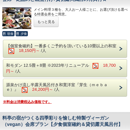
台 物 和牛しゃぶ鍋 塩糀温泉出汁仕立
御食事 石川産こしひかり（釜飯御飯)
メイン料理３種を、大人お一人様ごとに、お選び頂ける選べ
御食事 温泉で焚きあげる石川産こしひか
留 椀 鶏つみれ清汁
る特選会席をご用意。
り 釜飯御飯(白米)
香 物 盛り合わせ
メインとなるお料理を下記３種類から1品お選び頂きます。
もっと見る
・和牛しゃぶ（温泉塩糀出汁仕立）
留 椀 鶏つみれ清汁
水菓子 苺ぷりん
・和牛すきやき鍋
香 物 盛り合わせ
※仕入の状況や季節により、急遽お献立が変わる場合がござ
朝食
夕食
・和牛肉陶板焼き
水菓子 さくらんぼプリン
います。
◆選ばれたお品については、宿へのご要望欄
【個室食確約】一番多くご予約を頂いている10畳以上の和室
※のど黒は塩焼きでのご提供も可能です。変
※仕入の状況や季節により、急遽お献立が変わる場合がござ
18,150円～
/人
に希望をご記入ください。
更をご希望の場合は、当日チェックイン時に
います。
万が一、ご連絡のない場合は、全員・和牛し
お申し付けください。
和モダン 12.5畳＋8畳 ※2023年リニューアル
18,700
ゃぶ鍋となります。
■ご朝食 ～多々見の朝ごはん～
円～
/人
多々見の朝食は、“炊きたての石川産こしひ
■食事会場
（夏のお献立 一例）
かりをおいしく食べていただくための朝ごは
夕食/個室食 朝食/会場食にてご用意いたしま
源泉かけ流し半露天風呂付き和寛洋室『芽生（ｍｅｂａ
食前酒 梅の香り
ん定食”です。
す。
ｅ）』
24,200円～
/人
前 菜 季節の酒肴美味六種盛り
※夕食の最終開始時間は19時です。
向 付 日本海の恵み 五種盛り
■お食事会場
※部屋食ではございません。
※料金は消費税込み価格です。
焚合せ のど黒煮つけ
夕食/個室食 朝食/会場食にてご用意いたしま
焼 物 サーモンポテト焼き 新緑ソース
す。
■貸切露天風呂 1回45分利用無料:事前予約は
料亭の宿がつくる四季彩りを愉しむ特製ヴィーガン
強 肴 鱧と野菜揚げ出汁
※夕食の最終開始時間は19時です。
出来ません
（vegan）会席プラン【夕食個室確約＆貸切露天風呂付】
台 物 チョイス（和牛肉陶板焼き・和牛し
※部屋食ではございません。
同時に6名程が入ることが出来る贅沢な貸切