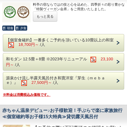
料亭の宿ならではの技と心を込めた、四季折々の彩り豊かな
ゃぶ・和牛すき焼き鍋）
露天風呂です。
「特製ヴィーガン会席」をご用意いたしました。
御食事 季節の釜飯御飯
■貸切露天風呂特典（1回45分利用無料：通
宿にご到着後、空いている時間帯より１回無
もっと見る
旬の野菜や山菜、大豆や穀物など自然の恵みをふんだんに取
留 椀 鶏つみれ清汁
常3,300円）
料でご利用いただけます。
り入れ、素材の持つ味わいを最大限に活かした一皿一皿をお
香 物 盛り合わせ
同時に10名程が一緒に入ることが出来る贅沢
※満枠の場合がありますのでご了承くださ
愉しみいただけます。
朝食
夕食
動物性食材を一切使用せず、滋味深く華やかな会席料理に仕
水菓子 さくらんぼプリン
な貸切露天風呂です。
い。
立てておりますので、ヴィーガンの方はもちろん、身体にや
※仕入の状況や季節により、急遽お献立が変
【個室食確約】一番多くご予約を頂いている10畳以上の和室
宿に到着後、空いている時間帯より１回無料
さしい料理を求めるお客様にもおすすめです。
18,700円～
/人
わる場合がございます。
でご利用頂けます。
（秋のお献立 一例）
満枠のため、ご希望のお応えできない場合が
食前酒 梅の香り
和モダン 12.5畳＋8畳 ※2023年リニューアル
23,100
【食事場所】
ありますのでご了承下さい。
先 付 春菊白和え 秋茄子とろろかけ
円～
/人
夕食/別部屋個室食 朝食/会場食にてご用意
また、事前御予約は承っておりません。
向 付 刺身湯葉
いたします。
源泉かけ流し半露天風呂付き和寛洋室『芽生（ｍｅｂａ
進 肴 加賀丸芋蕎麦サラダ
※夕食の最終開始時間は19時です。
ｅ）』
27,500円～
/人
焼 物 大根ステーキ
※部屋食ではございません。
強 肴 季節野菜天婦羅
※料金は消費税込み価格です。
台 物 車麩と秋のキノコすき焼き鍋
【貸切風呂1回利用特典付！】
御食事 石川産こしひかり（釜飯御飯)
菊花の湯・蘭花の湯
赤ちゃん温泉デビュー♪お子様歓迎！手ぶらで楽に家族旅行
留 椀 清汁仕立
最大10名様までが同時に利用が出来る贅沢な
≪個室確約等お子様15大特典≫貸切露天風呂付
香 物 盛り合わせ
貸切露天風呂です。
水菓子 季節の果実