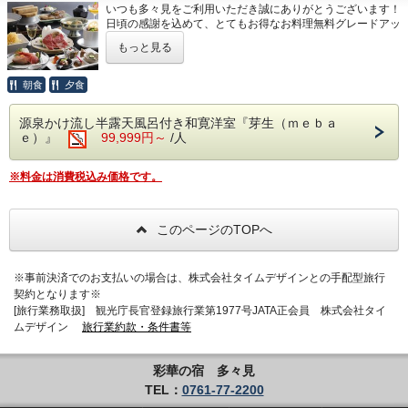
■貸切露天風呂特典（1回45分利用無料：通
石川県・白山市にある、農家「六星」さんが
いつも多々見をご利用いただき誠にありがとうございます！
強 肴 鱧と野菜揚げ出汁
常3,300円）
日頃の感謝を込めて、とてもお得なお料理無料グレードアッ
心をこめて育てている特別減農薬栽培米「六
ププランをご用意しました♪
台 物 和牛しゃぶ鍋 塩糀温泉出汁仕立
同時に10名程が一緒に入ることが出来る贅沢
星こしひかり」を毎朝炊きたてでご用意して
もっと見る
おひとり様専用のお日にち限定のプランですので、この機会
御食事 温泉で焚きあげる石川産こしひか
な貸切露天風呂です。
に是非ご利用ください♪
います。
り 釜飯御飯(白米)
朝食
夕食
宿に到着後、空いている時間帯より１回無料
■定番料理「彩」から料理長特選会席にグレードアップ
留 椀 鶏つみれ清汁
でご利用頂けます。
定番料理「彩」の料金で、料理長がこだわりを持って厳選、
■お食事会場
源泉かけ流し半露天風呂付き和寛洋室『芽生（ｍｅｂａ
のど黒・飛騨牛など特選食材を惜しみなく使用した
香 物 盛り合わせ
夕食/個室食 朝食/会場食にてご用意いたしま
ｅ）』
99,999円～
/人
料理長特選会席をご堪能いただけます♪
水菓子 さくらんぼプリン
す。
■ご夕食 ～料理長特選会席～
※仕入の状況や季節により、急遽お献立が変
※料金は消費税込み価格です。
※夕食の最終開始時間は19時です。
（夏のお献立 一例）
わる場合がございます。
※部屋食ではございません。
食前酒 梅の香り
このページのTOPへ
前 菜 季節の酒肴美味六種盛り
■食事会場
■貸切露天風呂特典（1回45分利用無料：通
向 付 日本海の恵み 六種氷器盛り
夕食/個室食 朝食/会場食にてご用意いたし
常3,300円）
焚合せ のど黒煮つけ
※事前決済でのお支払いの場合は、株式会社タイムデザインとの手配型旅行
ます。
同時に10名程が一緒に入ることが出来る贅沢
契約となります※
焼 物 サーモンポテト焼き 新緑ソース
※夕食の最終開始時間は19時です。
な貸切露天風呂です。
[旅行業務取扱] 観光庁長官登録旅行業第1977号JATA正会員 株式会社タイ
強 肴 鱧と野菜揚げ出汁
※部屋食ではございません。
ムデザイン
旅行業約款・条件書等
宿に到着後、空いている時間帯より１回無料
台 物 飛騨牛肉陶板焼き
でご利用頂けます。
御食事 季節の釜飯御飯
【貸切風呂1回利用特典付！】
彩華の宿 多々見
満枠のため、ご希望のお応えできない場合が
留 椀 鶏つみれ清汁
菊花の湯・蘭花の湯
TEL：
0761-77-2200
ありますのでご了承下さい。
香 物 盛り合わせ