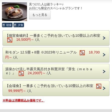
います。
強 肴 牛ロース肉鍬焼き
見つけた人は超ラッキー♪
焼 物 焼き魚
お日にち限定のスペシャルプランです！
御食事 ★のど黒釜飯★（石川産こしひかり使用）
■ご朝食 ～多々見の朝ごはん～
「活あわびの踊り焼き」が付いて、このお値段はとってもお
留 椀 季節のもの
もっと見る
得です！
香 物 盛り合わせ
多々見の朝食は、“炊きたての石川産こしひ
水菓子 季節の果実
かりをおいしく食べていただくための朝ごは
料亭生まれの創作加賀料理一筋の多々見。
朝食
夕食
※仕入の状況や季節により、急遽お献立が変わる場合がござ
ご夕食は、名物の「和牛しゃぶ源泉塩麹鍋」をはじめとした
います。
ん定食”です。
月替わりのお品書きとなります。
【個室食確約】一番多くご予約を頂いている10畳以上の和室
石川県・白山市にある、農家「六星」さんが
料理長が月ごとに旬の食材を厳選した会席料理をご堪能くだ
【提供方法について】
16,500円～
/人
さい。
夕食・朝食ともにお部屋入口にご用意いたします。
心をこめて育てている特別減農薬栽培米「六
この日だけ特別に「活あわびの踊り焼き」が追加でつきま
1度にお運び頂けるように準備しておりますので、お客様ご
星こしひかり」を毎朝炊きたてでご用意して
す！
自身でお部屋までお持ちください。
和モダン 12.5畳＋8畳 ※2023年リニューアル
18,700
提供後は客室係はつきませんので、ご了承ください。
います。
■ご夕食
円～
/人
下げ膳については、専用のカートをご用意しておりますの
（夏のお献立 一例）
で、指定の場所までお持ちください。
当日のチェックイン時に詳しくご説明申し上げます。
■食事会場
食前酒 梅の香り
源泉かけ流し半露天風呂付き和寛洋室『芽生（ｍｅｂａ
・チェックイン時にご精算をお願いします。
当プランは夕食・朝食共に会場食にてご用意
ｅ）』
24,200円～
前 菜 季節の酒肴美味六種盛り
/人
【朝食内容】
いたします。
向 付 日本海の恵み 四種盛り サラダ仕立
当宿調理スタッフ手作りの「だし巻き朝食弁当」を、朝８時
※会場食プランの為、個室食対応は出来ませ
焚合せ 海鮮冷やし玉〆
【会場食】一番多くご予約を頂いている10畳以上の和室
頃にお部屋へお持ちいたします。
お箸を入れた瞬間じゅわーっとお出汁が溢れ出る、至極のだ
ん。
99,999円～
/人
焼 物 サーモンポテト焼き 新緑ソース
し巻き卵をご堪能ください。
※夕食の最終開始時間は19時です。
強 肴 鱧と野菜揚げ出汁
※料金は消費税込み価格です。
【貸切風呂1回利用特典付！】
台 物 和牛しゃぶ鍋 塩糀温泉出汁仕立
お客様が宿到着後に空いている時間帯より１回（45分間）
■貸切露天風呂 1回45分利用無料
御食事 温泉で焚きあげる石川産こしひか
ご利用いただけます。