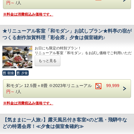
円～
/人
御食事 温泉で焚きあげる石川産こしひか
前 菜 季節の酒肴美味六種盛り
り 釜飯御飯(白米)
向 付 日本海の恵み 七種舟盛り
※料金は消費税込み価格です。
留 椀 鶏つみれ清汁
焚合せ 海鮮冷やし玉〆
香 物 盛り合わせ
焼 物 サーモンポテト焼き 新緑ソース
★リニューアル客室「和モダン」お試しプラン★料亭の宿が
水菓子 さくらんぼプリン
強 肴 鱧と野菜揚げ出汁
つくる創作加賀料理「彩会席」夕食は個室確約♪
※仕入の状況や季節により、急遽お献立が変
台 物 和牛しゃぶ鍋 塩糀温泉出汁仕立
わる場合がございます。
お日にち限定の特別プラン！
御食事 温泉で焚きあげる石川産こしひか
リニューアル客室「和モダン」をお試し価格でご利用いただ
り 釜飯御飯(白米)
けるとってもお得なプランです！
もっと見る
■ご朝食 ～多々見の朝ごはん～
留 椀 鶏つみれ清汁
■夕食
“炊きたての石川産こしひかりをおいしく食
香 物 盛り合わせ
当館オリジナル創作加賀料理Sabroso「彩」
朝食
夕食
べていただくための朝ごはん定食”です。
目で楽しみ、舌で納得頂ける創作加賀料理
水菓子 さくらんぼプリン
「味が豊か」という意味を込めて、加賀のおいしい素材を季
※仕入の状況や季節により、急遽お献立が変
和モダン 12.5畳＋8畳 ※2023年リニューアル
99,999
節の味わいで提供いたします。
■食事会場
円～
/人
わる場合がございます。
（夏のお献立 一例）
夕食/個室食 朝食/会場食にてご用意いたし
※料金は消費税込み価格です。
食前酒 梅の香り
ます。
■ご朝食 ～多々見の朝ごはん～
前 菜 季節の酒肴美味六種盛り
※夕食の最終開始時間は19時です。
多々見の朝食は、“炊きたての石川産こしひ
向 付 日本海の恵み 四種盛り サラダ仕立
【気ままに一人旅♪】露天風呂付き客室×のど黒・飛騨牛な
※部屋食ではございません。
かりをおいしく食べていただくための朝ごは
焚合せ 海鮮冷やし玉〆
どの特選会席！≪夕食は個室食確約≫
ん定食”です。
焼 物 サーモンポテト焼き 新緑ソース