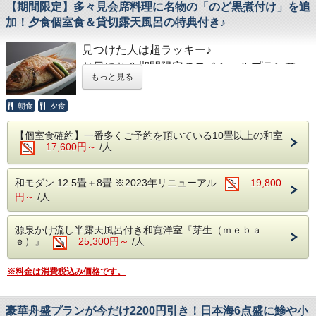
【期間限定】多々見会席料理に名物の「のど黒煮付け」を追
満枠の場合がありますのでご了承ください。
同時に6名程が入ることが出来る贅沢な貸切
り 釜飯御飯(白米)
また、事前御予約は承っておりません。
加！夕食個室食＆貸切露天風呂の特典付き♪
露天風呂です。
留 椀 鶏つみれ清汁
宿にご到着後、空いている時間帯より１回無
香 物 盛り合わせ
見つけた人は超ラッキー♪
料でご利用いただけます。
水菓子 さくらんぼプリン
お日にち＆期間限定のスペシャルプランで
※満枠の場合がありますのでご了承くださ
※仕入の状況や季節により、急遽お献立が変
もっと見る
す！
い。
わる場合がございます。
「のど黒煮付け」が付いて、このお値段はと
朝食
夕食
ってもお得です！
■ご朝食 ～多々見の朝ごはん～
【個室食確約】一番多くご予約を頂いている10畳以上の和室
多々見の朝食は、“炊きたての石川産こしひ
17,600円～
/人
料亭生まれの創作加賀料理一筋の多々見。
かりをおいしく食べていただくための朝ごは
ご夕食は、名物の「和牛しゃぶ源泉塩麹鍋」
ん定食”です。
和モダン 12.5畳＋8畳 ※2023年リニューアル
19,800
をはじめとした月替わりのお品書きとなりま
石川県・白山市にある、農家「六星」さんが
円～
/人
す。
心をこめて育てている特別減農薬栽培米「六
料理長が月ごとに旬の食材を厳選した会席料
星こしひかり」を毎朝炊きたてでご用意して
源泉かけ流し半露天風呂付き和寛洋室『芽生（ｍｅｂａ
理をご堪能ください。
ｅ）』
25,300円～
/人
います。
■料亭の宿多々見の名物「のど黒煮付け」 ※
※料金は消費税込み価格です。
■食事会場
大人の方のみ対象となります。
個室食確約のお部屋タイプをお選びいただい
脂ののった「のど黒」をじっくりと煮込んだ
豪華舟盛プランが今だけ2200円引き！日本海6点盛に鯵や小
た場合のみ、夕食は個室食（部屋食不可）と