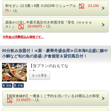
台 物 飛騨牛肉陶板焼き
◆生物(例：お刺身等)は、大丈夫でしょうか？・NGでしょ
10．料亭旅館の手作り離乳食をご準備します
和モダン 12.5畳＋8畳 ※2023年リニューアル
23,100
御食事 季節の釜飯御飯
うか？
留 椀 鶏つみれ清汁
※月齢に合わせて、3種類ご用意
円～
/人
※NGの場合は、料理長おまかせで献立変更させていただき
香 物 盛り合わせ
ます。
11．滞在中、昼寝布団をご用意
水菓子 さくらんぼプリン
※仕入の状況や季節により、急遽お献立が変わる場合がござ
源泉かけ流し半露天風呂付き和寛洋室『芽生（ｍｅｂａ
※フロントまでお声かけください
（春のお献立 一例）
います。
ｅ）』
28,600円～
/人
12．お子様用の椅子をご用意（食事会場・お
食前酒 梅の香り
※小学生のお子様のお食事は、お子様向けの会席料理となり
ます。
部屋）
前 菜 季節の酒肴美味六種盛り
※料金は消費税込み価格です。
13．食事会場ではお子様用の食器もご用意
向 付 日本海の恵み サラダ仕立
■ご朝食 ～多々見の朝ごはん～
多々見の朝食は、“炊きたての石川産こしひかりをおいしく
14．夕食・朝食は周囲を気にせずにお寛ぎ頂
焚合せ 甘鯛蓮蒸し・銀餡
食べていただくための朝ごはん定食”です。
90分飲み放題付！≪新・豪華舟盛会席≫日本海6点盛に鯵や
ける個室をご用意
焼 物 帆立貝グラタン・トマトソース
石川県・白山市にある、農家「六星」さんが心をこめて育て
小鯛など旬の魚の姿盛♪夕食個室＆貸切風呂付！
ている特別減農薬栽培米「六星こしひかり」を毎朝炊きたて
15．お子様の急な発熱等による旅行の取消の
強 肴 油目と旬野菜揚げ出汁
でご用意しています。
場合は、当日でも取消料を頂きません
台 物 和牛しゃぶ源泉塩麹鍋
【当プランのおもてな
■食事会場
※当日の朝8時までにお電話をください
御食事 温泉水で炊きあげた石川産こしひか
し】
夕食/個室食 朝食/会場食にてご用意いたします。
もっと見る
り 釜飯御飯(白米)
※夕食の最終開始時間は19時です。
ご好評頂いている日本海の新鮮な食材を会席
※部屋食ではございません。
■赤ちゃんの対象年齢：２歳未満
留 椀 鶏つみれ清汁
に盛り込んだ豪華舟盛に鯵や小鯛など旬の魚
朝食
夕食
離乳食は６ヵ月～２歳未満のお子様用に初
香 物 盛り合わせ
■貸切露天風呂特典（1回45分利用無料：通常3,300円）
の姿盛を追加し、お値段はそのままにバージ
同時に10名程が一緒に入ることが出来る贅沢な貸切露天風
期・中期・後期の献立
水菓子 さつまいもプリン
ョアップいたしました！
【個室食確約】一番多くご予約を頂いている10畳以上の和室
呂です。
離乳食を卒業しており、夕食時幼児プチラン
23,650円～
/人
※仕入の状況や季節により、急遽お献立が変
宿に到着後、空いている時間帯より１回無料でご利用頂けま
なかなか召し上がる機会が少ない舟盛を是非
す。
チ希望の際は別途2200円（税込）頂きます
わる場合がございます。
ご賞味ください♪
満枠のため、ご希望のお応えできない場合がありますのでご