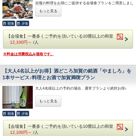
自慢の料理をお得にご提供する会場食プランをご用意しまし
「六星こしひかりをたくさん召し上がってい
予約ください。
た♪
ただくために、ご飯によく合うおかず選びに
もっと見る
ご夕食は、名物の「和牛しゃぶ源泉塩麹鍋」をはじめとした
月替わりのお品書きとなります。
こだわりました。
料理長が月ごとに旬の食材を厳選した会席料理をご堪能くだ
朝食
夕食
「ついついおかわりしたくなる・・・」との
さい。
声が多く聞こえる、多々見の朝ごはんです。
【会場食】一番多くご予約を頂いている10畳以上の和室
■ご夕食
12,100円～
/人
（夏のお献立 一例）
朝ごはんの献立一例
食前酒 梅の香り
※料金は消費税込み価格です。
・石川産ポーク温泉しゃぶ個人鍋
前 菜 季節の酒肴美味六種盛り
・鮭のちゃんちゃん焼き
向 付 日本海の恵み 四種盛り サラダ仕立
・御飯の御供三品
【大人4名以上がお得】酒どころ加賀の銘酒「やましろ」を
焚合せ 海鮮冷やし玉〆
・出汁巻き玉子
1本サービス♪料理とお酒で加賀満喫プラン
焼 物 サーモンポテト焼き 新緑ソース
・加賀ほうじ茶ぷりん 等
強 肴 鱧と野菜揚げ出汁
大人4名様以上の予約の場合、通常プランより絶対お得♪
台 物 和牛しゃぶ鍋 塩糀温泉出汁仕立
※お食事場所は、会場食になります。
せっかく酒どころの加賀に来たなら、飲まなきゃ損ですよ
御食事 温泉で焚きあげる石川産こしひか
もっと見る
ね？
大人4名様以上のグループ1組につき「純米酒やましろ」を1
り 釜飯御飯(白米)
本サービスいたします！
朝食
夕食
留 椀 鶏つみれ清汁
【嬉しい貸切風呂1回利用特典付！】
■「純米酒やましろ」について
香 物 盛り合わせ
【会場食】一番多くご予約を頂いている10畳以上の和室
菊花の湯・蘭花の湯
山代産の酒米「五百万石」を使用した、山代酒商組合加盟店
水菓子 さくらんぼプリン
12,100円～
/人
でのみ販売する山代温泉の地酒です。
最大10名様までが同時に利用が出来る贅沢な