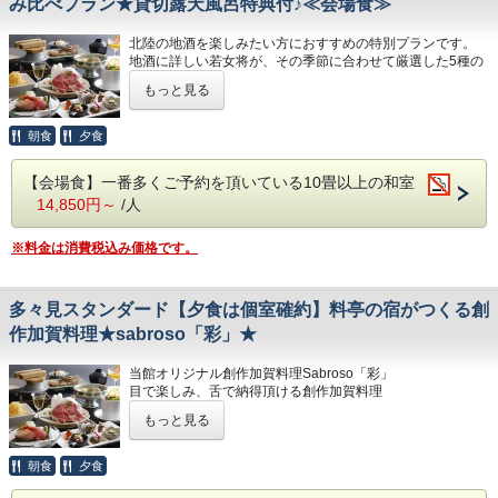
御食事 石川産こしひかり（釜飯御飯)
み比べプラン★貸切露天風呂特典付♪≪会場食≫
理をご堪能ください。
留 椀 鶏つみれ清汁
北陸の地酒を楽しみたい方におすすめの特別プランです。
香 物 盛り合わせ
地酒に詳しい若女将が、その季節に合わせて厳選した5種の
■料亭の宿多々見の名物「のど黒煮付け」 ※
水菓子 苺ぷりん
日本酒を飲み比べでご提供いたします。
大人の方のみ対象となります。
もっと見る
それぞれのお酒の特徴がわかる簡単なご案内メモもご用意し
※仕入の状況や季節により、急遽お献立が変
ておりますので、日本酒初心者の方にも安心です。
脂ののった「のど黒」をじっくりと煮込んだ
わる場合がございます。
美味しい料理とともに、北陸の美酒を心ゆくまでご堪能くだ
朝食
夕食
絶品料理です。
さい。
甘辛いタレが染み込んだ身は、口の中でとろ
【会場食】一番多くご予約を頂いている10畳以上の和室
■ご朝食 ～多々見の朝ごはん～
料亭生まれの創作加賀料理一筋の多々見。
けるような食感を楽しませてくれます。
14,850円～
/人
ご夕食は、名物の「和牛しゃぶ源泉塩麹鍋」をはじめとした
多々見の朝食は、“炊きたての石川産こしひ
月替わりのお品書きとなります。
程よい塩味とほんのりとした甘さが絶妙に調
かりをおいしく食べていただくための朝ごは
料理長が月ごとに旬の食材を厳選した会席料理をご堪能くだ
※料金は消費税込み価格です。
和し、どこか懐かしさを感じさせる深い味わ
さい。
ん定食”です。
い。
石川県・白山市にある、農家「六星」さんが
■ご夕食
脂が乗ったのど黒が引き立つ、贅沢で心温ま
多々見スタンダード【夕食は個室確約】料亭の宿がつくる創
（夏のお献立 一例）
心をこめて育てている特別減農薬栽培米「六
る一品です。
作加賀料理★sabroso「彩」★
食前酒 梅の香り
星こしひかり」を毎朝炊きたてでご用意して
前 菜 季節の酒肴美味六種盛り
います。
当館オリジナル創作加賀料理Sabroso「彩」
■ご夕食
目で楽しみ、舌で納得頂ける創作加賀料理
向 付 日本海の恵み 四種盛り サラダ仕立
（夏のお献立 一例）
「味が豊か」という意味を込めて、加賀のおいしい素材を季
焚合せ 海鮮冷やし玉〆
もっと見る
■食事会場
節の味わいで提供いたします。
食前酒 梅の香り
焼 物 サーモンポテト焼き 新緑ソース
当プランは夕食・朝食共に会場食にてご用意
前 菜 季節の酒肴美味六種盛り
（夏のお献立 一例）
朝食
夕食
強 肴 鱧と野菜揚げ出汁
いたします。
向 付 日本海の恵み 四種盛り サラダ仕立
食前酒 梅の香り