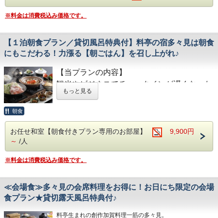
お店の定休日：割烹（水曜日）／寿司屋（水曜日）／居酒屋
※料金は消費税込み価格です。
（月曜日）
■チェックイン：15時から可能（最終受付は21時）
21時を過ぎる場合は、当館までお電話をお願いします。
【１泊朝食プラン／貸切風呂特典付】料亭の宿多々見は朝食
にもこだわる！力漲る【朝ごはん】を召し上がれ♪
■チェックアウト：10時
■多々見自慢の温泉特典♪
【当プランの内容】
同時に10名程が入ることが出来る贅沢な貸切露天風呂を１
観光やビジネスでチェックインが遅くなった
回ご利用いただけます。
もっと見る
到着時にお時間をお決め頂きます。
お客様や
夕食は外で済ませたいお客様にご宿泊とともに
※満枠の場合がありますのでご了承ください。尚、事前の御
朝食のみ
ご準備いたします。
予約は、承っておりません。
朝食
■当プランの注意事項
■多々見の朝ごはん
お任せ和室【朝食付きプラン専用のお部屋】
9,900円
このプランは素泊まりの為、食事（夕食・朝食）のご用意は
ございません。
～
/人
多々見の朝食は、“炊きたての石川産こしひ
かりをおいしく食べていただくための朝ごは
■送迎について
※料金は消費税込み価格です。
ご希望に応じて、加賀温泉駅～多々見までの送迎を行ってお
ん定食”です。
ります（要事前予約制）。
石川県・白山市にある、農家「六星」さんが
≪所要時間：約15分≫
≪会場食≫多々見の会席料理をお得に！お日にち限定の会場
加賀温泉駅⇒多々見 15時/16時 ※事前予約制（当日予約
心をこめて育てている特別減農薬栽培米「六
可）
食プラン★貸切露天風呂特典付♪
星こしひかり」を毎朝炊きたてでご用意して
翌朝：多々見⇒加賀温泉駅 朝9:45 ※チェックイン時にフロ
ントにて予約制
います。
料亭生まれの創作加賀料理一筋の多々見。
※事前予約のない出発時間は運行いたしませんので、必ずご