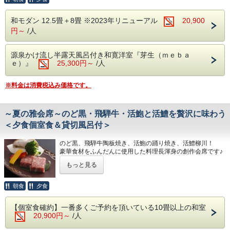
4．母乳又はミルクについて
多くのプレママ様に喜んでいただいているプランです。
ご出産前の大切な旅行は私たちにお任せください♪
どちらでしょうか？
和モダン 12.5畳＋8畳 ※2023年リニューアル
20,900
5．ミルトン貸出希望ですか？
円～
/人
【妊婦さんに嬉しい特典】
☆急な体調不良によるキャンセル料免除
当日朝8時までのご連絡に限りキャンセル料を免除いたしま
【手ぶらで赤ちゃん温泉デビュー15のおもて
源泉かけ流し半露天風呂付き和寛洋室『芽生（ｍｅｂａ
す。
ｅ）』
25,300円～
/人
☆朝夕個室食
なし】
夕食・朝食ともに専用の椅子・テーブルの個室お食事処で
1．お子様連れに嬉しい貸切露天風呂1回45分
お召し上がりいただけます。
※料金は消費税込み価格です。
☆貸切露天風呂45分無料
サービス
貸切露天風呂を優先予約でご利用いただけます。
2．オムツサービス:メーカーはお宿任せにな
☆妊婦さん応援グッズをご用意
足を冷やさない足袋/空気清浄機
～夏の雅会席～のど黒・飛騨牛・活鮑と活鱧を贅沢に味わう
ります
ひざ掛け/楽な姿勢で寛げるマタニティクッション
＜夕食個室食＆貸切風呂付＞
※サイズ（M・L）、パンツまたはテープタ
☆妊娠中も安心なノンカフェインのお飲み物をご用意
ノンカフェインで安心して飲めるお飲み物をご用意いたし
イプよりお選び頂きます
のど黒、飛騨牛陶板焼き、活鮑の踊り焼き、活鱧柳川！
ます。
豪華食材をふんだんに使用した料理長渾身の創作会席です♪
3．粉ミルクを3本ご用意
■ご夕食
4．オムツ専用ゴミ箱のご用意
もっと見る
■ご夕食 ～夏の雅会席～
当館オリジナル創作加賀料理Sabroso「彩」
（お献立 一例）
5．粉ミルク調乳用ポットのご用意
目で楽しみ、舌で納得頂ける創作加賀料理
食前酒 梅の香り
朝食
夕食
「味が豊か」という意味を込めて、加賀のおいしい素材を季
6．赤ちゃん用のバスタオル1枚ご用意
前 菜 季節の酒肴美味六種盛り
節の味わいで提供いたします。
向 付 日本海の恵み五種盛り
7．哺乳瓶消毒にMilton専用容器を貸出
【個室食確約】一番多くご予約を頂いている10畳以上の和室
焚合せ 活鱧柳川
【お客様へ質問事項：必須回答】
8．消毒用にMilton錠剤をご用意
20,900円～
/人
焼 物 のど黒柚庵焼き
妊婦さんで避けている食材は3日前までにお気軽にお申し付
強 肴 活鮑ムニエル
9．赤ちゃん専用シャンプーの貸出
けください。