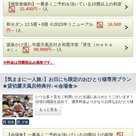
台 物 和牛しゃぶ鍋 塩糀温泉出汁仕立
※会場食プランの為、個室食対応は出来ませ
【個室食確約】一番多くご予約を頂いている10畳以上の和室
焚合せ 海鮮冷やし玉〆
前 菜 季節の酒肴美味六種盛り
御食事 温泉で焚きあげる石川産こしひか
15,400円～
/人
ん。
焼 物 サーモンポテト焼き 新緑ソース
向 付 日本海の恵み 四種盛り サラダ仕立
り 釜飯御飯(白米)
※夕食の最終開始時間は19時です。
煮 物 のど黒煮つけ
焚合せ 海鮮冷やし玉〆
留 椀 鶏つみれ清汁
和モダン 12.5畳＋8畳 ※2023年リニューアル
16,500
強 肴 鱧と野菜揚げ出汁
焼 物 サーモンポテト焼き 新緑ソース
香 物 盛り合わせ
円～
/人
■貸切露天風呂 1回45分利用無料:事前予約は
台 物 和牛しゃぶ鍋 塩糀温泉出汁仕立
強 肴 鱧と野菜揚げ出汁
水菓子 さくらんぼプリン
出来ません
御食事 温泉で焚きあげる石川産こしひか
台 物 和牛しゃぶ鍋 塩糀温泉出汁仕立
※仕入の状況や季節により、急遽お献立が変
源泉かけ流し半露天風呂付き和寛洋室『芽生（ｍｅｂａ
同時に6名程が入ることが出来る贅沢な貸切
り 釜飯御飯(白米)
ｅ）』
99,999円～
御食事 温泉で焚きあげる石川産こしひか
/人
わる場合がございます。
露天風呂です。
留 椀 鶏つみれ清汁
り 釜飯御飯(白米)
宿にご到着後、空いている時間帯より１回無
※料金は消費税込み価格です。
香 物 盛り合わせ
留 椀 鶏つみれ清汁
■ご朝食 ～多々見の朝ごはん～
料でご利用いただけます。
水菓子 さくらんぼプリン
香 物 盛り合わせ
多々見の朝食は、“炊きたての石川産こしひ
※満枠の場合がありますのでご了承くださ
水菓子 さくらんぼプリン
※仕入の状況や季節により、急遽お献立が変わる場合がござ
【気ままに一人旅♪】お日にち限定のおひとり様専用プラン
かりをおいしく食べていただくための朝ごは
い。
★貸切露天風呂特典付♪≪会場食≫
※仕入の状況や季節により、急遽お献立が変
います。
ん定食”です。
※のど黒は塩焼きでのご提供も可能です。変
わる場合がございます。
石川県・白山市にある、農家「六星」さんが
いつも多々見をご利用いただき誠にありがとうございます！
更をご希望の場合は、当日チェックイン時に
日頃の感謝を込めて、通常料金よりかなりお得なおひとり様
心をこめて育てている特別減農薬栽培米「六
専用プランをご用意しました♪
お申し付けください。
■食事会場
星こしひかり」を
もっと見る
お日にち限定のプランですので、この機会に是非ご利用くだ
夕食/個室食 朝食/会場食にてご用意いたし
さい♪
毎朝炊きたてでご用意しています。
■食事会場
ます。
朝食
夕食
料亭生まれの創作加賀料理一筋の多々見。
当プランは夕食・朝食共に会場食にてご用意
※夕食の最終開始時間は19時です。
自慢の料理をお得にご提供する会場食プランをご用意しまし
■食事会場
【会場食】一番多くご予約を頂いている10畳以上の和室
た♪