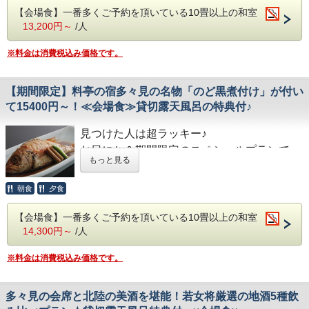
水菓子 さくらんぼプリン
■貸切露天風呂 1回45分利用無料:事前予約は
料亭生まれの創作加賀料理一筋の多々見。
【会場食】一番多くご予約を頂いている10畳以上の和室
※仕入の状況や季節により、急遽お献立が変わる場合がござ
います。
出来ません
13,200円～
/人
ご夕食は、名物の「和牛しゃぶ源泉塩麹鍋」
同時に6名程が入ることが出来る贅沢な貸切
をはじめとした月替わりのお品書きとなりま
■ご朝食 ～多々見の朝ごはん～
※料金は消費税込み価格です。
多々見の朝食は、“炊きたての石川産こしひかりをおいしく
露天風呂です。
す。
食べていただくための朝ごはん定食”です。
宿にご到着後、空いている時間帯より１回無
料理長が月ごとに旬の食材を厳選した会席料
石川県・白山市にある、農家「六星」さんが心をこめて育て
【期間限定】料亭の宿多々見の名物「のど黒煮付け」が付い
ている特別減農薬栽培米「六星こしひかり」を毎朝炊きたて
料でご利用いただけます。
理をご堪能ください。
でご用意しています。
て15400円～！≪会場食≫貸切露天風呂の特典付♪
※満枠の場合がありますのでご了承くださ
この日だけ特別に「活あわびの踊り焼き」が
■食事会場
い。
追加でつきます！
見つけた人は超ラッキー♪
個室食確約のお部屋タイプをお選びいただいた場合のみ、夕
食は個室食（部屋食不可）となります。
お日にち＆期間限定のスペシャルプランで
朝食は会場食にてご用意いたします。
■ご夕食
もっと見る
す！
・夕食時間：18時・18時30分・19時より選択
（春のお献立 一例）
・朝食時間：7時30分・8時より選択
「のど黒煮付け」が付いて、このお値段はと
朝食
夕食
■貸切露天風呂 1回45分利用無料
食前酒 梅の香り
ってもお得です！
同時に6名程が入ることが出来る贅沢な貸切
前 菜 季節の酒肴美味六種盛り
【会場食】一番多くご予約を頂いている10畳以上の和室
露天風呂です。
向 付 日本海の恵み サラダ仕立
14,300円～
/人
料亭生まれの創作加賀料理一筋の多々見。
宿にご到着後、空いている時間帯より１回無
焚合せ 赤魚煮付け
ご夕食は、名物の「和牛しゃぶ源泉塩麹鍋」
料でご利用いただけます。
※料金は消費税込み価格です。
焼 物 豚角煮シチュー焼き
をはじめとした月替わりのお品書きとなりま
※満枠の場合がありますのでご了承くださ
強 肴 里芋おかき揚げ
す。
い。
台 物 和牛しゃぶ鍋 塩糀温泉出汁仕立
多々見の会席と北陸の美酒を堪能！若女将厳選の地酒5種飲
料理長が月ごとに旬の食材を厳選した会席料