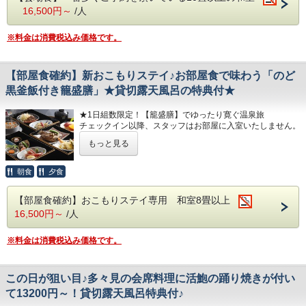
いたします。
※部屋食ではございません。
当プランは夕食・朝食共に会場食にてご用意
16,500円～
/人
ご夕食は、名物の「和牛しゃぶ源泉塩麹鍋」をはじめとした
※会場食プランの為、個室食対応は出来ませ
月替わりのお品書きとなります。
いたします。
料理長が月ごとに旬の食材を厳選した会席料理をご堪能くだ
ん。
【貸切風呂1回利用特典付！】
※料金は消費税込み価格です。
※会場食プランの為、個室食対応は出来ませ
さい。
※夕食の最終開始時間は19時です。
菊花の湯・蘭花の湯
ん。
■ご夕食
最大10名様までが同時に利用が出来る贅沢な
※夕食の最終開始時間は19時です。
【部屋食確約】新おこもりステイ♪お部屋食で味わう「のど
（夏のお献立 一例）
■貸切露天風呂 1回45分利用無料:事前予約は
貸切露天風呂です。
黒釜飯付き籠盛膳」★貸切露天風呂の特典付★
食前酒 梅の香り
出来ません
お客様が、宿到着後に空いている時間帯より
■貸切露天風呂 1回45分利用無料:事前予約は
前 菜 季節の酒肴美味六種盛り
同時に6名程が入ることが出来る贅沢な貸切
★1日組数限定！【籠盛膳】でゆったり寛ぐ温泉旅
１回（45分間）ご利用いただけます。
出来ません
チェックイン以降、スタッフはお部屋に入室いたしません。
向 付 日本海の恵み 四種盛り サラダ仕立
露天風呂です。
満枠の場合がありますのでご了承ください。
料亭の宿多々見が独自に研究した籠盛膳をお部屋までお持ち
同時に6名程が入ることが出来る贅沢な貸切
焚合せ 海鮮冷やし玉〆
もっと見る
宿にご到着後、空いている時間帯より１回無
いたしますので、
事前のご予約は、承っておりません。
露天風呂です。
お好きな時間にご賞味ください。
焼 物 サーモンポテト焼き 新緑ソース
料でご利用いただけます。
宿にご到着後、空いている時間帯より１回無
朝食
夕食
強 肴 鱧と野菜揚げ出汁
※満枠の場合がありますのでご了承くださ
【夕食内容】
料でご利用いただけます。
料亭の宿多々見が研究を重ねた創作加賀料理「籠盛膳」に、
台 物 和牛しゃぶ鍋 塩糀温泉出汁仕立
い。
【部屋食確約】おこもりステイ専用 和室8畳以上
香ばしく炊き上げる“のど黒釜飯”をお付けした贅沢な内容で
※満枠の場合がありますのでご了承くださ
御食事 温泉で焚きあげる石川産こしひか
16,500円～
/人
す。
い。
目で楽しみ、舌で納得いただけるお料理を、特製の器に美し
り 釜飯御飯(白米)
く盛り込みました。
※料金は消費税込み価格です。
留 椀 鶏つみれ清汁
（お献立 一例）
香 物 盛り合わせ
前 菜 季節の酒肴美味盛り
水菓子 さくらんぼプリン
この日が狙い目♪多々見の会席料理に活鮑の踊り焼きが付い
向 付 日本海の恵み 三種盛り
焚合せ 鯛荒焚き
て13200円～！貸切露天風呂特典付♪
※仕入の状況や季節により、急遽お献立が変わる場合がござ
油 物 海老と野菜天婦羅