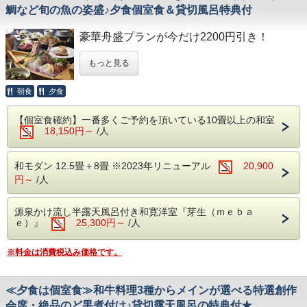
絶品料理です。
鯛など旬の魚の姿盛♪夕食個室食＆貸切風呂特典付
なります。
甘辛いタレが染み込んだ身は、口の中でとろ
朝食は会場食にてご用意いたします。
豪華舟盛プランが今だけ2200円引き！
けるような食感を楽しませてくれます。
程よい塩味とほんのりとした甘さが絶妙に調
■貸切露天風呂 1回45分利用無料:事前予約は
もっと見る
ご好評頂いている日本海の新鮮な食材を会席
和し、どこか懐かしさを感じさせる深い味わ
出来ません
に盛り込んだ豪華舟盛に鯵や小鯛など旬の魚
い。
朝食
夕食
同時に6名程が入ることが出来る贅沢な貸切
の姿盛を追加し、お値段はそのままにバージ
脂が乗ったのど黒が引き立つ、贅沢で心温ま
露天風呂です。
ョアップいたしました！
る一品です。
【個室食確約】一番多くご予約を頂いている10畳以上の和室
宿にご到着後、空いている時間帯より１回無
18,150円～
/人
なかなか召し上がる機会が少ない舟盛を是非
料でご利用いただけます。
ご賞味ください♪
■ご夕食
※満枠の場合がありますのでご了承くださ
和モダン 12.5畳＋8畳 ※2023年リニューアル
20,900
（春のお献立 一例）
い。
円～
/人
■ご夕食 ～日本海の恵み【豪華】舟盛～
食前酒 梅の香り
（夏のお献立 一例）
前 菜 季節の酒肴美味六種盛り
源泉かけ流し半露天風呂付き和寛洋室『芽生（ｍｅｂａ
食前酒 梅の香り
向 付 日本海の恵み サラダ仕立
ｅ）』
25,300円～
/人
前 菜 季節の酒肴美味六種盛り
焚合せ 赤魚煮付け
向 付 日本海の恵み 七種舟盛り
焼 物 豚角煮シチュー焼き
※料金は消費税込み価格です。
焚合せ 海鮮冷やし玉〆
煮 物 のど黒煮つけ
焼 物 サーモンポテト焼き 新緑ソース
強 肴 里芋おかき揚げ
≪夕食は個室食≫和牛料理3種からメインが選べる特選創作
強 肴 鱧と野菜揚げ出汁
台 物 和牛しゃぶ鍋 塩糀温泉出汁仕立
会席・絶品のど黒煮付け♪貸切露天風呂の特典付★