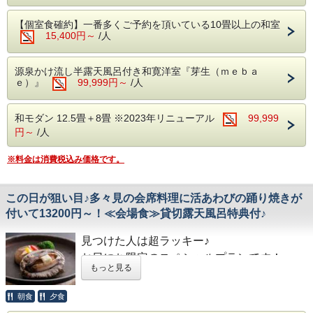
爽やかな口当たりとしっかりした味わいが特徴で、地元でも
※仕入の状況や季節により、急遽お献立が変
貸切露天風呂です。
大変人気のお酒です。
わる場合がございます。
【個室食確約】一番多くご予約を頂いている10畳以上の和室
豊かな米の旨味とすっきりとした口当たりが魅力で、食事と
お客様が、宿到着後に空いている時間帯より
15,400円～
/人
の相性も抜群です。
１回（45分間）ご利用いただけます。
■ご朝食 ～多々見の朝ごはん～
おいしいお酒を多々見自慢の会席料理とともにお愉しみくだ
満枠の場合がありますのでご了承ください。
さい。
多々見の朝食は、“炊きたての石川産こしひ
源泉かけ流し半露天風呂付き和寛洋室『芽生（ｍｅｂａ
事前のご予約は、承っておりません。
ご夕食時に飲み切れなかった場合は、もちろんお部屋にお持
ｅ）』
99,999円～
/人
かりをおいしく食べていただくための朝ごは
ち帰り頂いてOKです♪
ん定食”です。
【泉質はアルカリ性単純温泉】
■ご夕食
和モダン 12.5畳＋8畳 ※2023年リニューアル
99,999
石川県・白山市にある、農家「六星」さんが
ご夕食は、名物の「和牛しゃぶ源泉塩麹鍋」をはじめとした
天然の化粧水ともいえる『保湿効果』や『美
円～
/人
月替わりのお品書きとなります。
心をこめて育てている特別減農薬栽培米「六
肌効果』など嬉しい効能。
料理長が月ごとに旬の食材を厳選した会席料理をご堪能くだ
星こしひかり」を
さい。
※料金は消費税込み価格です。
お客様に大人気の貸切露天で山代の湯を堪能
毎朝炊きたてでご用意しています。
くださいませ。
（夏のお献立 一例）
食前酒 梅の香り
この日が狙い目♪多々見の会席料理に活あわびの踊り焼きが
前 菜 季節の酒肴美味六種盛り
■食事会場
付いて13200円～！≪会場食≫貸切露天風呂特典付♪
【大浴場「ぺるしぇの湯」・「かとりーぬの
向 付 日本海の恵み 四種盛り サラダ仕立
当プランは夕食・朝食共に会場食にてご用意
焚合せ 海鮮冷やし玉〆
湯」】
焼 物 サーモンポテト焼き 新緑ソース
いたします。
見つけた人は超ラッキー♪
チェックインからチェックアウトまで夜通し
強 肴 鱧と野菜揚げ出汁
※会場食プランの為、個室食対応は出来ませ
お日にち限定のスペシャルプランです！
台 物 和牛しゃぶ鍋 塩糀温泉出汁仕立
ご利用頂けます。
もっと見る
御食事 温泉で焚きあげる石川産こしひかり 釜飯御飯(白
ん。
「活あわびの踊り焼き」が付いて、このお値
米)
※夕食の最終開始時間は19時です。
段はとってもお得です！
留 椀 鶏つみれ清汁
朝食
夕食
香 物 盛り合わせ