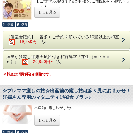
【ご予約の際は下記事項のご確認をお願いし
お客様が、宿到着後に空いている時間帯より
※仕入の状況や季節により、急遽お献立が変
ます】
１回（45分間）ご利用いただけます。
もっと見る
わる場合がございます。
赤ちゃんの人数は宿泊人数に入れず、メッセ
満枠の場合がありますのでご了承ください。
ージ欄にのみ記入をお願いします。
事前のご予約は、承っておりません。
朝食
夕食
■食事会場
また、下記事項についても事前にお知らせく
夕食/個室食 朝食/会場食にてご用意いたし
ださい。
【個室食確約】一番多くご予約を頂いている10畳以上の和室
ます。
19,250円～
/人
1．赤ちゃんの年齢（宿泊時）・人数・性
※夕食の最終開始時間は19時です。
別・身長
※部屋食ではございません。
源泉かけ流し半露天風呂付き和寛洋室『芽生（ｍｅｂａ
※赤ちゃんの対象年齢は、２歳未満とさせ
ｅ）』
26,950円～
/人
ていただきます。
【貸切風呂1回利用特典付！】
2．離乳食：夕食・朝食希望時は、初期・中
※料金は消費税込み価格です。
菊花の湯・蘭花の湯
期・後期をご指定（アレルギーのご連絡も）
最大10名様までが同時に利用が出来る贅沢な
離乳食以外の幼児プチランチをご希望の有
☆プレママ癒しの旅☆出産前の癒し旅は多々見におまかせ！
貸切露天風呂です。
無:別途有料
妊婦さん専用のマタニティ1泊2食プラン♪
お客様が、宿到着後に空いている時間帯より
3．紙オムツについて
１回（45分間）ご利用いただけます。
・テープ式またはパンツ式のどちらでしょ
出産前に癒し旅がしたい
満枠の場合がありますのでご了承ください。
うか。
旅行に行きたい妊婦さんの為に、安心して楽しい温泉休日を
事前のご予約は承っておりません。
もっと見る
・オムツのサイズをお知らせください（M
過ごして頂けるプランをご用意しました。
「ここまで妊婦のことを考えてくれているプランは他にあり
またはLサイズ）
ませんでした」と
朝食
夕食