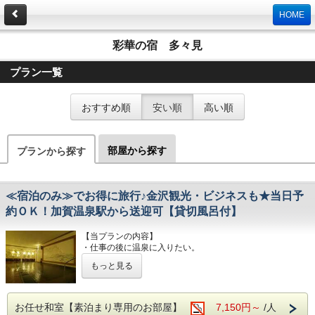
HOME
彩華の宿 多々見
プラン一覧
おすすめ順
安い順
高い順
部屋から探す
プランから探す
≪宿泊のみ≫でお得に旅行♪金沢観光・ビジネスも★当日予
約ＯＫ！加賀温泉駅から送迎可【貸切風呂付】
【当プランの内容】
・仕事の後に温泉に入りたい。
・観光メインの旅行なので、安く泊まりたい。
もっと見る
・温泉旅館には泊まりたいけど、夕食は、どこか山代温泉の
美味しい
『割烹』や『居酒屋』や『寿司屋』等でリーズナブルに食べ
たいなぁ♪
お任せ和室【素泊まり専用のお部屋】
7,150円～
/人
御希望が有れば、フロントで御紹介いたします。