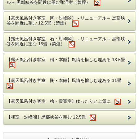
ル～ 黒部峡谷を間近に望む和洋室（禁煙）
を一度に味わえる焼き蟹、地酒を含みながら味わうと一層味
が際立つ蟹味噌、そして特製ポン酢で黒部野菜とともに食す
蟹すき鍋。
【露天風呂付き客室 陶・対峰閣】～リニューアル～ 黒部峡
目と舌で愉しんでいただけるよう選び抜いた器・・・。
谷を間近に望む 12.5畳（禁煙）
どれも贅を極めたお料理になっています。
特に焼き蟹は、蟹の旨みを最大限に味わうことができる料
理。火加減が大変難しいため長年の経験で培った料理人の匠
の技で丁寧に焼き上げます。
【露天風呂付き客室 石・対峰閣】～リニューアル～ 黒部峡
料理長は地元で揚がる魚介類とその一番美味しい調理法を幼
谷を間近に望む 15畳（禁煙）
い頃から仕込まれ、料理旅館として創業した延楽の技を継承
しつつ、日々手間と時間を惜しむことなく調理に情熱を注ぎ
込んでいます。
【露天風呂付き客室 檜・本館】風情を愉しむ趣ある 13.5畳
【献立一例】
食前酒 地酒
前 菜 季節の前菜
【露天風呂付き客室 陶・本館】風情を愉しむ趣ある 11畳
椀 物 季節のお吸い物 清汁仕立て
向 附 本日の活鮮 煎り酒を添えて
強 肴 香箱蟹（1月半ば以降別食材）
台 物 蟹味噌甲羅焼きと本ズワイ蟹洗い
【露天風呂付き客室 檜・貴賓室】ゆったりと上質に
焼 物 本ズワイ蟹炭火焼き
焜 炉 本ズワイ蟹すき鍋
食 事 蟹雑炊
【和室・対峰閣】黒部峡谷を望む 12.5畳
香 物 盛り合わせ
水菓子 季節の水菓子
※このプランのお食事は個室食事処となります。
※すき鍋は大鍋でのご提供になります。個人鍋ではございま