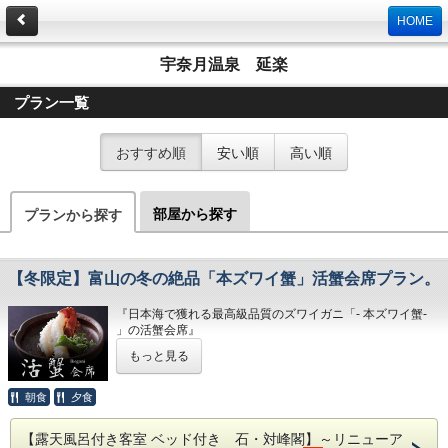
HOME
宇奈月温泉 延楽
プラン一覧
おすすめ順
安い順
高い順
部屋から探す
プランから探す
【冬限定】富山の冬の絶品「本ズワイ蟹」活蟹会席プラン。
『日本海で獲れる最高級品質のズワイガニ「- 本ズワイ蟹-
」の活蟹会席』
～揚がったばかりの新鮮な蟹の中から選りすぐった格別の美
もっと見る
味しさ～
お客様に蟹を最もおいしく召し上がっていただきたく長年改
朝食
夕食
良を重ねております。今年もぜひ延楽の蟹料理をお楽しみく
ださい。
【露天風呂付き客室 ベッド付き 石・対峰閣】～リニューア
深い甘みととろける味わいの蟹刺し、甘み・旨み・香ばしさ