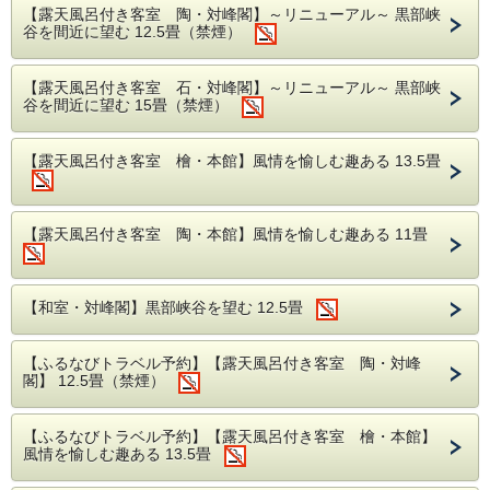
【露天風呂付き客室 陶・対峰閣】～リニューアル～ 黒部峡
身を柔らかくさせ、より美味しくさせた宇奈月温泉の新ご当
谷を間近に望む 12.5畳（禁煙）
地グルメです。
お鍋はふんわりとした触感で特製お出汁との相性が良く
【露天風呂付き客室 石・対峰閣】～リニューアル～ 黒部峡
うなぎの油がお野菜の旨味を引き立てます。
谷を間近に望む 15畳（禁煙）
その他、炊合せや蒲焼きもお楽しみください。
滋養豊富な「うなぎ」は夏バテ防止にもつながり、体を元気
【露天風呂付き客室 檜・本館】風情を愉しむ趣ある 13.5畳
にしてくれます。
長年培ってきた調理技術で美味しく仕上げた「うなぎ会席」
をぜひご堪能ください。
【露天風呂付き客室 陶・本館】風情を愉しむ趣ある 11畳
【献立一例】
前菜 季節の前菜
椀物 白海老真丈 清汁仕立て
【和室・対峰閣】黒部峡谷を望む 12.5畳
割鮮 本日の割鮮 煎り酒を添えて
凌ぎ 湯遊うなぎ素麺
【ふるなびトラベル予約】【露天風呂付き客室 陶・対峰
別皿 白海老造り
閣】 12.5畳（禁煙）
強肴 富山県産水蛸 梅肉酢
焜炉 湯遊うなぎ出汁鍋
【ふるなびトラベル予約】【露天風呂付き客室 檜・本館】
焼物 湯遊うなぎ源平焼き
風情を愉しむ趣ある 13.5畳
食事 富山のコシヒカリ