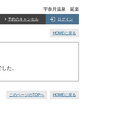
宇奈月温泉 延楽
予約のキャンセル
ログイン
HOMEに戻る
でした。
このページのTOPへ
HOMEに戻る