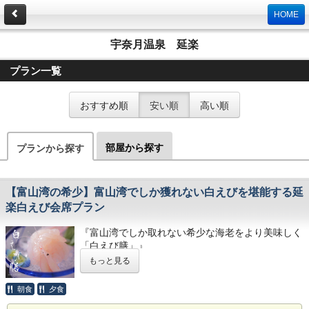
HOME
宇奈月温泉 延楽
プラン一覧
おすすめ順
安い順
高い順
部屋から探す
プランから探す
【富山湾の希少】富山湾でしか獲れない白えびを堪能する延
楽白えび会席プラン
『富山湾でしか取れない希少な海老をより美味しく
「白えび膳」』
～富山湾の宝石「白えび」を、富山湾の旬魚たっぷ
もっと見る
りの料理と共に食す～
朝食
夕食
白えびは、その透明感と貴重性から富山湾の宝石と