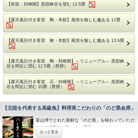
呼ばれ富山湾でしか獲れない体長わずか7cm前後の
【和室・対峰閣】黒部峡谷を望む 12.5畳
希少な海老です。手間暇をかけて取りだした小さな
むき身は独特の甘みを持ち一度食すと忘れられない
味です。富山の旬の素材を使った料理も加え、量、
【露天風呂付き客室 陶・本館】風情を愉しむ趣ある 11畳
質ともにご満足いただけるお料理です。
【夏の献立一例】
【露天風呂付き客室 檜・本館】風情を愉しむ趣ある 13.5畳
食前酒 梅酒
前菜 季節の前菜
椀物 甘海老真丈 清汁仕立て
【露天風呂付き客室 陶・対峰閣】～リニューアル～ 黒部峡
割鮮 本日の割鮮 煎り酒を添えて
谷を間近に望む 12.5畳（禁煙）
別皿 白海老のお造り
炊合 蒸し鰻と旬菜
【露天風呂付き客室 石・対峰閣】～リニューアル～ 黒部峡
谷を間近に望む 15畳（禁煙）
強肴 水蛸 梅肉酢 酢取り茗荷 蓮芋 海ブド
ウ
焜炉 国産和牛出汁しゃぶ
【北陸を代表する高級魚】料理長こだわりの「のど黒会席」
揚物 白海老米粉揚げ
焼物 スズキの辛味噌焼き
富山湾でとれた新鮮な「のど黒」を味わっていただ
食事 白海老の釜めし
きたく特別なプランをご用意いたしました。
留椀 赤出汁
もっと見る