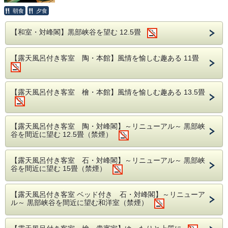
香の物 盛り合わせ
当館の最上級会席「雅膳」をベースに日本海を代表
朝食
夕食
水菓子 季節のデザート
する高級魚「のど黒」の特別会席となっておりま
す。厳選した富山湾でとれた「のど黒」はしゃぶし
【和室・対峰閣】黒部峡谷を望む 12.5畳
創業者竹次郎の精神を継承し、料理旅館として厳
ゃぶをはじめ異なる調理法でお仕度します。
選された地元富山の旬の食材を使い、調理長の繊細
さっと出汁にくぐらせる事で余分な脂が落ち、適度
な感性とこだわりで磨き上げた上質のお料理をご提
【露天風呂付き客室 陶・本館】風情を愉しむ趣ある 11畳
供、富山の各蔵から館主が選んだこだわりの名酒と
に身がしまるしゃぶしゃぶは特に召し上がっていた
共にお楽しみ頂けます。宮大工でもある匠の衆の手
だきたい一品。つけダレには特製のポン酢をご用意
で造られた、香気と光沢ある樹齢400年の檜風呂で
【露天風呂付き客室 檜・本館】風情を愉しむ趣ある 13.5畳
しております。
は、額縁に見立てた檜の枠から見える峡谷と湯鏡に
※のど黒はいずれも切り身になります。
移る景色が最も美しく映える。全室峡谷に面した大
自然の絶景を愛でるお部屋での安らぎのひとときを
※本プランは１泊のみで承ります。連泊をご希望の
お過ごし頂き、延楽ならではの大人の温泉情緒をぜ
【露天風呂付き客室 陶・対峰閣】～リニューアル～ 黒部峡
お客様は２泊目を別プランでお申込みください。
谷を間近に望む 12.5畳（禁煙）
ひご堪能ください。
■お食事■
【夏の献立一例】
【露天風呂付き客室 石・対峰閣】～リニューアル～ 黒部峡
・お食事場所は「お部屋」または「個室食事処」と
食前酒 地酒
谷を間近に望む 15畳（禁煙）
なります。
前菜 本日の酒肴
※場所は当館おまかせになります。
椀物 牡丹鱧 清汁仕立て
※5名様以上の場合、個室のお食事処をご用意い
【露天風呂付き客室 ベッド付き 石・対峰閣】～リニューア
たします。
ル～ 黒部峡谷を間近に望む和洋室（禁煙）
割鮮 本日の割鮮 煎り酒を添えて
※ご夕食・ご朝食ともに同じ場所でご用意しま
別皿 白海老素麺
す。
温物 のど黒煮付け