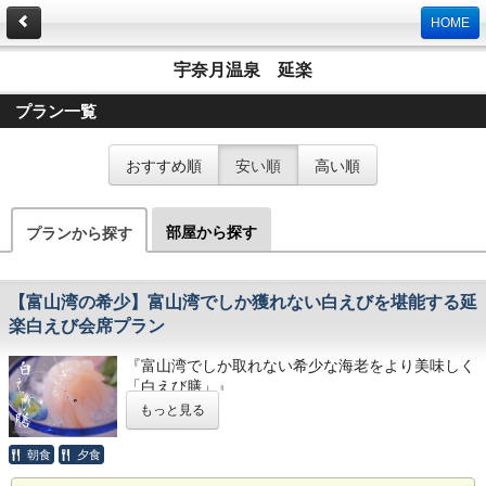
HOME
宇奈月温泉 延楽
プラン一覧
おすすめ順
安い順
高い順
部屋から探す
プランから探す
【富山湾の希少】富山湾でしか獲れない白えびを堪能する延
楽白えび会席プラン
『富山湾でしか取れない希少な海老をより美味しく
「白えび膳」』
～富山湾の宝石「白えび」を、富山湾の旬魚たっぷ
もっと見る
りの料理と共に食す～
朝食
夕食
白えびは、その透明感と貴重性から富山湾の宝石と