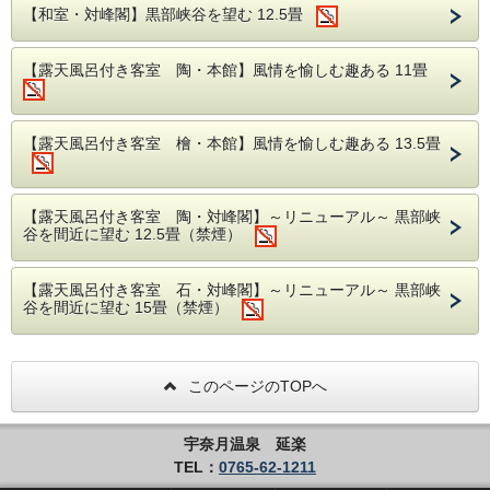
呼ばれ富山湾でしか獲れない体長わずか7cm前後の
【和室・対峰閣】黒部峡谷を望む 12.5畳
希少な海老です。手間暇をかけて取りだした小さな
むき身は独特の甘みを持ち一度食すと忘れられない
味です。富山の旬の素材を使った料理も加え、量、
【露天風呂付き客室 陶・本館】風情を愉しむ趣ある 11畳
質ともにご満足いただけるお料理です。
【夏の献立一例】
【露天風呂付き客室 檜・本館】風情を愉しむ趣ある 13.5畳
食前酒 梅酒
前菜 季節の前菜
椀物 甘海老真丈 清汁仕立て
【露天風呂付き客室 陶・対峰閣】～リニューアル～ 黒部峡
割鮮 本日の割鮮 煎り酒を添えて
谷を間近に望む 12.5畳（禁煙）
別皿 白海老のお造り
炊合 蒸し鰻と旬菜
【露天風呂付き客室 石・対峰閣】～リニューアル～ 黒部峡
谷を間近に望む 15畳（禁煙）
強肴 水蛸 梅肉酢 酢取り茗荷 蓮芋 海ブド
ウ
焜炉 国産和牛出汁しゃぶ
このページのTOPへ
揚物 白海老米粉揚げ
焼物 スズキの辛味噌焼き
食事 白海老の釜めし
宇奈月温泉 延楽
TEL：
0765-62-1211
留椀 赤出汁