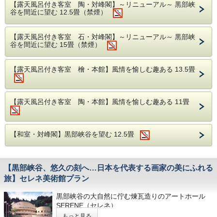
【露天風呂付き客室 陶・対峰閣】～リニューアル～ 黒部峡
ンサート前日にご宿泊のお客様は翌日チェックアウ
食前酒 梅酒
谷を間近に望む 12.5畳（禁煙）
ト後でもご参加いただけます。
前菜 今月の前菜
■ご夕食・ご朝食■
椀物 白海老真丈 清汁仕立て
【露天風呂付き客室 石・対峰閣】～リニューアル～ 黒部峡
延楽最上位ランクの「雅膳」となります。
谷を間近に望む 15畳（禁煙）
割鮮 本日の割鮮 煎り酒を添えて
毎日の仕入れの一番良い食材でお献立を立てますの
小附 白海老造り ばら海苔 穂紫蘇 紅岩塩
で当日まで、お品書きがございません。ご了承くだ
【露天風呂付き客室 檜・本館】風情を愉しむ趣ある 13.5畳
さい。
炊合 蒸し鰻と旬菜
強肴 水蛸 梅肉酢
■お食事場所■
焼物 のど黒味噌幽庵焼き
当館のお食事はお部屋食または個室食事処でのご用
【露天風呂付き客室 陶・本館】風情を愉しむ趣ある 11畳
焜炉 国産和牛出汁しゃぶ
意となっております（場所はおまかせになりま
す）。
食事 富山のコシヒカリ
留椀 赤出汁
※個室食事処をご希望の場合は事前にご連絡くださ
【和室・対峰閣】黒部峡谷を望む 12.5畳
香の物 盛り合わせ
い。
水菓子 季節の果物
※アレルギーや苦手な食材等がございましたら備考
欄にご記入ください。
【黒部峡谷、悠久の刻へ…日本を代表する画家の美にふれる
旅】セレネ美術館プラン
■会場■
四季折々のお料理と
雄大な黒部峡谷に抱かれ、ごゆ
リニューアルされた延楽文化サロン「清渓」は黒部
黒部峡谷の大自然に佇む煉瓦造りのアートホール
っくりお過ごしください。
峡谷の大パノラマの絶景と歴代の館主の日本画のコ
SERENE（セレネ）
レクションをご鑑賞いただけます。 ピアノは世界
三大ピアノの一つと言われ、ぬくもりのある響き
もっと見る