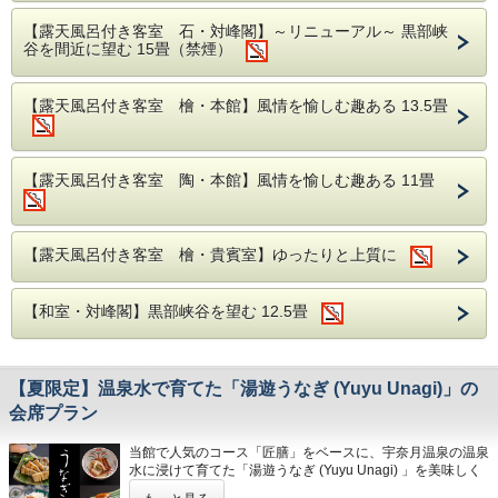
更なる癒しやリラックスをお求めの方にオススメの
お車がある方はそのまま直接、現地へ向かってくだ
しております。
分、大阪駅より約230分、新潟駅より約160分
ロングコースで、全身に深い安らぎと回復をもたら
【露天風呂付き客室 石・対峰閣】～リニューアル～ 黒部峡
さい）。
※のど黒はいずれも切り身になります。
します。
谷を間近に望む 15畳（禁煙）
【
送迎
】
富山地方鉄道「宇奈月温泉駅」より徒歩3
※本プランは１泊のみで承ります。連泊をご希望の
③YKKブラジル カフェ・ボンフィーノ コーヒー
分。送迎有（要事前予約）
￥20,500 ≪15%割引≫ ￥17,425でご利用いただけ
ギフトセット（10個）
お客様は２泊目を別プランでお申込みください。
【露天風呂付き客室 檜・本館】風情を愉しむ趣ある 13.5畳
ます。
■送迎■
※両コースともクレンジングは含みません。ご来店
（※ガイド手配・バス手配での対価はいただいてお
【夏の献立一例】
前のメイクオフをお願いいたします。
りません）
予約フォームの送迎の項目から新幹線（JR黒部宇
食前酒 地酒
【露天風呂付き客室 陶・本館】風情を愉しむ趣ある 11畳
奈月温泉駅）または富山地方鉄道（宇奈月温泉駅）
◾️本プランの特典◾️
前菜 本日の酒肴
の到着予定時刻をご記入ください。
◾️YKK AP技術館へアクセス◾️
①アロマセラピーサロン「Gurado」宿泊プラン限
椀物 牡丹鱧 清汁仕立て
定のアロマボディとヘッドスパ（フェイシャルパッ
※送迎は13：30〜17：00迄行なっております。
・北陸新幹線「黒部宇奈月温泉駅」より、路線バス
【露天風呂付き客室 檜・貴賓室】ゆったりと上質に
割鮮 本日の割鮮 煎り酒を添えて
ク付）を組み合わせた、特別なコースが受けられま
「新幹線生地線」YKK AP30ビル下車から徒歩約2分
す。
別皿 白海老素麺
■その他■
②≪70分コース10％割引≫、≪100分のコース15%
温物 のど黒煮付け
【和室・対峰閣】黒部峡谷を望む 12.5畳
・露天風呂付のお部屋のお客様のチェックアウト時
・黒部宇奈月温泉駅のバス乗り場は、東口（正面
割引≫でご利用いただけます。すべて宿泊プラン限
強肴 牡丹海老と水蛸 土佐酢ジュレ
側）のロータリーにございます。
定コースの施術です。
間は11：00となります。（通常10：00）
焼物 のど黒味噌幽庵焼き
③施術後に黒部モルト麦茶（500ml）をプレゼント
・有線/無線LANあり
・路線バス「新幹線生地線」時刻表
④富山のハーブティ（個包装タイプ）をお1つプレ
【夏限定】温泉水で育てた「湯遊うなぎ (Yuyu Unagi) 」の
台物 氷見牛石焼 南蛮味噌 地場野菜
・当館ではご宿泊の約1週間前にご確認のお電話を
https
://www.kurobe-
ゼント（施術後に温かいハーブティもご提供してい
会席プラン
焜炉 のど黒出汁しゃぶ ポン酢
koukyoukoutsuu.jp/pdf/bus/sonotab-ikuji.pdf
差し上げております。
ます）
食事 富山のコシヒカリ
⑤アーリーチェックイン14時/レイトチェックアウ
当館で人気のコース「匠膳」をベースに、宇奈月温泉の温泉
・あいの風とやま鉄道「生地駅」より徒歩約6分
ト11時
留椀 赤出汁
水に浸けて育てた「湯遊うなぎ (Yuyu Unagi) 」を美味しく
味わっていただくプランをご用意いたしました。
香の物 盛り合わせ