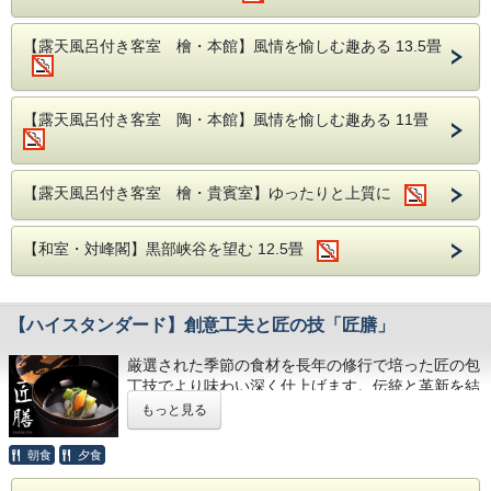
間は11：00となります。（通常10：00）
PROGRAM
・有線/無線LANあり
レスピーギ: リュートのための古風な舞曲とアリア
【露天風呂付き客室 檜・本館】風情を愉しむ趣ある 13.5畳
・当館ではご宿泊の約1週間前にご確認のお電話を
第3組曲
フォーレ: ピアノ四重奏曲 No.1 ハ短調 Op.15
差し上げております。
ラヴェル: 弦楽四重奏曲 ヘ長調
【露天風呂付き客室 陶・本館】風情を愉しむ趣ある 11畳
【本プランの特典】
①通常のプランよりお一人様7,000円お得
②ステージに近いお席をご用意（先着順）
【露天風呂付き客室 檜・貴賓室】ゆったりと上質に
③11:00チェックアウト（通常10:00）
④夕食時にワンドリンクサービス
【和室・対峰閣】黒部峡谷を望む 12.5畳
■公演内容■
澤クヮルテット&蓼沼 恵美子 Piano Quintet
2026年9月13日（日）・14日（月）
【ハイスタンダード】創意工夫と匠の技「匠膳」
開場：14:30
開演：15:00
厳選された季節の食材を長年の修行で培った匠の包
会場：延楽文化サロン「清渓」
丁技でより味わい深く仕上げます。伝統と革新を結
チケット：通常一般10,000円（税込）全席自由席※
ぶ創作あふれるお料理をどうぞお楽しみください。
もっと見る
主催：延楽
当館の人気プランでございます。
朝食
夕食
※当宿泊プランをお選びいただいているお客様はチ
ケット代はご宿泊料金に含まれております。またコ
【夏の献立一例】