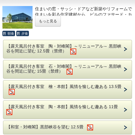
ざいます。
分。送迎有（要事前予約）
界的巨匠とも共演を果たす。
住まいの窓・サッシ・ドアなど新築やリフォームで
・入館は閉館時間の30分前まで
海外においても、94 年、97年、99 年に国際交流
住まいを彩る住宅建材から、ビルのファサード・カ
・冬期の火曜日が祝日の場合は開館(翌日振替休館
■送迎■
ーテンウォールをはじめとするビル建材まで、
もっと見る
基金の助成を受けてドイツ・オーストリア・イギリ
無し)ご宿泊当日のご利用は一度当館へお寄りくだ
先進の快適性を世界中に届けているYKK AP。
予約フォームの送迎の項目から新幹線（JR黒部宇
スへの演奏旅行を行い、大成功を収める。
さい。チケットをお渡しします。
2020年 同社は創立30年の節目に、パーパスとして
奈月温泉駅）または富山地方鉄道（宇奈月温泉駅）
朝食
夕食
結成10 周年の2000/2001年のシーズンには、ベ
「Architectural Productsで社会を幸せにする会
の到着予定時刻をご記入ください。
◾️本プランの特典◾️
社。」を策定。
ートーヴェンの弦楽四重奏全曲チクルス（全６回）
【露天風呂付き客室 陶・対峰閣】～リニューアル～ 黒部峡
①
セレネ美術館入館料無料
※送迎は13：30〜17：00迄行なっております。
これを機に建材事業創業からの歴史や精神を伝える
に取組み、注目を集めた。更に、96年より長岡リリ
谷を間近に望む 12.5畳（禁煙）
②
セレネ美術館までの送迎
「YKK AP技術館」がこの黒部の地に2024年の秋に
ックホールのアソシエート・アンサンブル、97年よ
③
日本画の巨匠・平山郁夫が黒部を描いたポストカ
開設されました。
■その他■
ードセット（お一組1セット）
り豊田市コンサートホール室内楽シリーズのホスト
【露天風呂付き客室 石・対峰閣】～リニューアル～ 黒部峡
・露天風呂付のお部屋のお客様のチェックアウト時
④
館主おすすめの利き酒セット・お好きなワンドリ
谷を間近に望む 15畳（禁煙）
黒部で「建材事業」が生まれたのは、YKKのファス
役を務め、様々な企画で内外の一流アーティストと
ンク・富山湾の宝石・白海老セット（どれか1つを
間は11：00となります。（通常10：00）
ナー事業が急成長する真っ只中、1959年のことで
共演を重ねている。
お一人ずつ）
す。推し進めたのは、建材にかける熱い想いを持っ
・有線/無線LANあり
【露天風呂付き客室 檜・本館】風情を愉しむ趣ある 13.5畳
また、長岡のアンサンブル・リリックや豊田市ジ
たリーダーと多くの技術者たち。彼らは思考錯誤を
・当館ではご宿泊の約1週間前にご確認のお電話を
ュニアオーケストラの指導をはじめ各地の音楽講習
繰り返しながら事業を成長させました。
◾️お食事◾️
差し上げております。
会を通じ、青少年やアマチュア音楽家、若手演奏家
伝統と革新を結ぶ創作あふれるお料理「匠膳」会席
根底には、YKKグループが大切にしてきたYKK精神
【露天風呂付き客室 陶・本館】風情を愉しむ趣ある 11畳
の育成にも積極的に取り組んでいる。
をご用意してございます。
「善の循環」と「経営理念」があります。
「イサン・ユン最後の室内楽」、「わが生涯（ス
″事業活動における発明や創意工夫、新たな価値創
【春の献立一例】
メタナ）/ アメリカ（ドヴォ ルザーク）」などのＣ
造を図ること″。
【和室・対峰閣】黒部峡谷を望む 12.5畳
それがYKKの精神であり、その実践において欠かせ
食前酒 梅酒
Ｄ録音でも高い評価を得ており、2017 年12 月に
ないのが「技術」です。