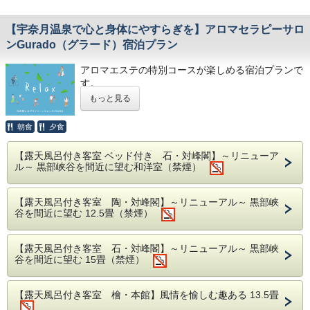
前菜 季節の前菜
「シューベルト：弦楽四重奏曲第13 番『ロザムン
椀物 蛤真丈 清汁仕立て つる菜 口木の芽
デ』＆第14 番『死と乙女』」がリリースされ、レ
日本企業の底力、リーダーとしての在り方、技術者
【宇奈月温泉で心と身体にやすらぎを】アロマセラピーサロ
割鮮 本日の割鮮 煎り酒を添えて
コード芸術誌で特選盤に選出された。
としての誇り、技術向上に対するあくなき探求
ンGurado（グラード）宿泊プラン
心・・・
別皿 白海老造りと山菜浸し 花山葵 うるい 蕨
YKK APの製品の素晴らしさを知るだけでなく、こ
昆布締め 花穂
アロマエステの特別コースが楽しめる宿泊プランで
うした精神性にもふれることができます。
す。
炊合せ 叩き海老と旬菜炊合せ 筍 南京 椎茸 蕗
蓼沼 恵美子 Emiko Tadenuma
もっと見る
強肴 水蛸湯引き 梅肉酢
館内は「創業」「発展」「改革」「挑戦」の４つの
（ピアノ）
館内にあるアロマセラピーサロン 「Gurado（グラ
時代に分類して解説。
焼物 のど黒味噌幽庵焼き たらの芽白仙揚げ
ード）」では
朝食
夕食
最新の住宅関係の（ドアリモなど）紹介展示など私
宇奈月温泉で唯一、富山の植物や樹木のエッセンス
焜炉 国産和牛出汁しゃぶ鍋 水菜 韮
東京藝術大学附属音楽高校を経て、同大学を首席
たちの生活に身近なエッセンスもたくさんあり、何
を用いたアロマエステの施術サービスを提供してお
食事 富山のコシヒカリ
卒業。「安宅賞」受賞。同大学院修了後、ロンドン
【露天風呂付き客室 ベッド付き 石・対峰閣】～リニューア
時間でも楽しめる空間です。
ります。
ル～ 黒部峡谷を間近に望む和洋室（禁煙）
留椀 赤出汁
にてマリア・クルチョ女史のもと研鑽を積む。
入口にあるプロローグエリアとさいごにある先人ホ
香の物 三種盛り
1983年、ミュンヘン国際音楽コンクール、ヴァイ
抽出したエッシェンシャルオイルは人間本来の持つ
ールで上映される2本のヒストリームービーでは、
自然治癒力を高め
【露天風呂付き客室 陶・対峰閣】～リニューアル～ 黒部峡
水菓子 季節の果物
オリン・ピアノ二重奏部門にてヴァイオリンの澤和
思わず涙がこみあげてくる感動があります。
谷を間近に望む 12.5畳（禁煙）
疲れた心と身体に働きかけ、深いリラクゼーション
樹と共に第3位入賞。'84年、東京にてソロデビュー
へと導いていきます。
☆お料理ランクアップ、お部屋ランクアップをご希
ぜひ黒部・宇奈月温泉にお越しの際は、この「YKK
リサイタルを開催し、本格的な演奏活動を開始す
【露天風呂付き客室 石・対峰閣】～リニューアル～ 黒部峡
AP技術館」にお立ち寄りいただき、黒部の産業観
望の際は予約サイト内のオプション項目をご選択い
ストレス社会の中で心と身体のバランスを整えるア
る。これまでに、国内外の著名アーティストとも多
谷を間近に望む 15畳（禁煙）
光をご体感ください。
ロマセラピー。
ただくか、御電話またはメールにてお気軽にお申し
数共演、高い信頼を得ている。2004年には、妹、
エステだけではなくアロマを使ったケアは高い効果
付けくださいませ。
蓼沼明美とピアノデュオによるリサイタルを開催
を発揮します。
【露天風呂付き客室 檜・本館】風情を愉しむ趣ある 13.5畳
***********************************************************
し、CD「姉妹デュオによる珠玉の連弾」、'11年、
精油の効能などアロマのプロが丁寧にカウンセリン