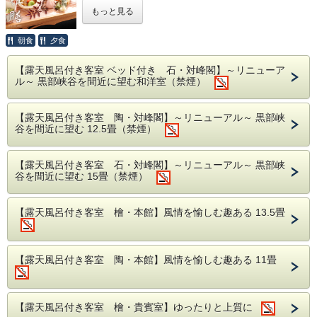
ございます。
もっと見る
「器は料理の着物である」北大路魯山人が説いたこ
朝食
夕食
の言葉を大切にしています。料理を活かし料理に新
たな命を吹き込む器。館主が選び抜いたこだわりの
【露天風呂付き客室 ベッド付き 石・対峰閣】～リニューア
作品でございます。
ル～ 黒部峡谷を間近に望む和洋室（禁煙）
※毎日の仕入れの一番良い食材でお献立を立てます
ので
お品書は当日とさせていただきます。
【露天風呂付き客室 陶・対峰閣】～リニューアル～ 黒部峡
谷を間近に望む 12.5畳（禁煙）
四季折々のお料理と名蔵の地酒、
雄大な黒部峡谷に
抱かれ、ごゆっくりお過ごしください。
【露天風呂付き客室 石・対峰閣】～リニューアル～ 黒部峡
谷を間近に望む 15畳（禁煙）
■お食事■
・お食事場所は「お部屋」または「個室食事処」と
【露天風呂付き客室 檜・本館】風情を愉しむ趣ある 13.5畳
なります。
※場所は当館おまかせになります。
※5名様以上の場合、個室のお食事処をご用意い
【露天風呂付き客室 陶・本館】風情を愉しむ趣ある 11畳
たします。
※ご夕食・ご朝食ともに同じ場所でご用意しま
す。
・仕入れの都合により献立の内容を予告なく変更す
【露天風呂付き客室 檜・貴賓室】ゆったりと上質に