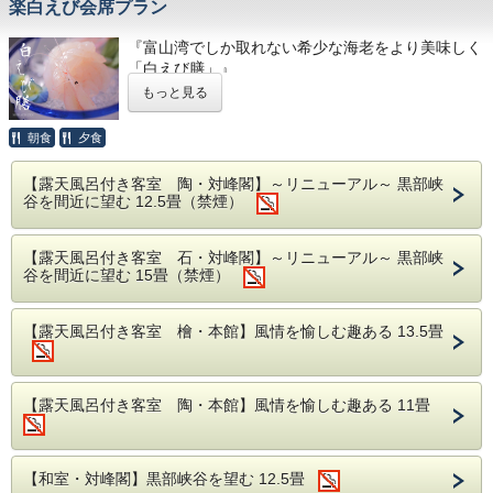
駅より約230分、新潟駅より約160分
楽白えび会席プラン
揚物 地魚香煎揚げ
【送迎】富山地方鉄道「宇奈月温泉駅」より徒歩3分。送迎
焼物 スズキの辛味噌焼き
有（要事前予約）
『富山湾でしか取れない希少な海老をより美味しく
食事 富山のコシヒカリ
「白えび膳」』
留椀 赤出汁
■送迎■
～富山湾の宝石「白えび」を、富山湾の旬魚たっぷ
香の物 盛り合わせ
予約フォームの送迎の項目から新幹線（JR黒部宇奈月温泉
もっと見る
駅）または富山地方鉄道（宇奈月温泉駅）の到着予定時刻を
りの料理と共に食す～
水菓子 季節のデザート
ご記入ください。
朝食
夕食
※送迎は13：30〜17：00迄行なっております。
白えびは、その透明感と貴重性から富山湾の宝石と
呼ばれ富山湾でしか獲れない体長わずか7cm前後の
■その他■
【露天風呂付き客室 陶・対峰閣】～リニューアル～ 黒部峡
希少な海老です。手間暇をかけて取りだした小さな
・露天風呂付のお部屋のお客様のチェックアウト時間は
谷を間近に望む 12.5畳（禁煙）
■お食事■
むき身は独特の甘みを持ち一度食すと忘れられない
11：00となります。（通常10：00）
・お食事場所は「お部屋」または「個室食事処」と
・有線/無線LANあり
味です。富山の旬の素材を使った料理も加え、量、
なります。
・当館ではご宿泊の約1週間前にご確認のお電話を差し上げ
質ともにご満足いただけるお料理です。
【露天風呂付き客室 石・対峰閣】～リニューアル～ 黒部峡
※場所は当館おまかせになります。
ております。
谷を間近に望む 15畳（禁煙）
※5名様以上の場合、個室のお食事処をご用意い
【夏の献立一例】
たします。
食前酒 梅酒
※ご夕食・ご朝食ともに同じ場所でご用意しま
【露天風呂付き客室 檜・本館】風情を愉しむ趣ある 13.5畳
す。
前菜 季節の前菜
・
仕入れの都合により献立の内容を予告なく変更す
椀物 甘海老真丈 清汁仕立て
る場合がございます。
割鮮 本日の割鮮 煎り酒を添えて
【露天風呂付き客室 陶・本館】風情を愉しむ趣ある 11畳
・
アレルギーや苦手な食材等がございましたら備考
別皿 白海老のお造り
欄にご記入下さい。
事前のご連絡で他の食材に変更致します。
炊合 蒸し鰻と旬菜
【和室・対峰閣】黒部峡谷を望む 12.5畳
強肴 水蛸 梅肉酢 酢取り茗荷 蓮芋 海ブド