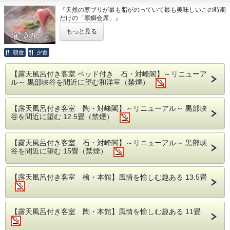
■その他■
り。
『天然の寒ブリが最も脂がのっていて最も美味しいこの時期
※アレルギーや苦手な食材等がございましたらご宿泊前にお
・露天風呂付のお部屋のお客様のチェックアウト時
だけの「寒鰤会席」』
申し出ください。
間は11：00となります。（通常10：00）
※本プランは１泊のみで承ります。連泊をご希望のお客様は
もっと見る
当館の最上級会席「雅膳」をベースに、富山湾の王者と称す
２泊目を別プランでお申込みください。
・有線/無線LANあり
るに相応しい天然の寒ブリをお刺身、焼物、しゃぶしゃぶと
・当館ではご宿泊の約1週間前にご確認のお電話を
様々な調理法でご堪能いただける期間限定のプランです。
延楽では最高の料理を最高の場所でお客様に提供したいとい
朝食
夕食
う初代・竹次郎の精神を継承しております。
差し上げております。
特に延楽流の「ブリしゃぶ」は上質な脂の乗ったブリを時間
厳選された富山の食材を使い、調理長の繊細な感性とこだわ
【露天風呂付き客室 ベッド付き 石・対峰閣】～リニューア
をかけて仕上げた出汁に軽くくぐらせ、特別醸造のポン酢で
りで磨き上げた上質な“食”と富山の各蔵から館主が選び抜い
ル～ 黒部峡谷を間近に望む和洋室（禁煙）
食す……是非とも味わっていただきたい格別の逸品です。
た“こだわりの名酒”がお愉しみいただけます。
また、宮大工の手で造られた、香気と光沢のある樹齢400年
の檜風呂では、額縁に見立てた檜の枠から見える峡谷と湯鏡
【露天風呂付き客室 陶・対峰閣】～リニューアル～ 黒部峡
【献立一例】
が幻想世界を演出。
谷を間近に望む 12.5畳（禁煙）
食前酒 梅酒
秘境・黒部峡谷の絶景を眺められる延楽で、ここでしか味わ
前菜 冬の前菜
えない食と温泉情緒をぜひご堪能下さい。
椀物 季節の椀物 （例 雲子真丈 清汁仕立て）
また毎週土曜日（1/9～3/27）は、夜20：30より「冬の幻想
割鮮 本日の割鮮 煎り酒を添えて
【露天風呂付き客室 石・対峰閣】～リニューアル～ 黒部峡
的な打ち上げ花火」もご鑑賞いただけます。
別皿 寒鰤造り 大根おろし 山葵醬油
谷を間近に望む 15畳（禁煙）
煮物 寒鰤みぞれ蒸し
※当館ではご宿泊の約一週間前にご確認のお電話を差し上げ
強肴 香箱蟹 土佐酢ジュレ
ております。
台物 氷見牛石焼
【露天風呂付き客室 檜・本館】風情を愉しむ趣ある 13.5畳
焼物 鰤かま浜焼き 酢橘
焜炉 寒鰤出汁しゃぶ ポン酢
食事 富山のコシヒカリ
留椀 赤出汁
【露天風呂付き客室 陶・本館】風情を愉しむ趣ある 11畳
香の物 盛り合わせ
水菓子 季節の果物