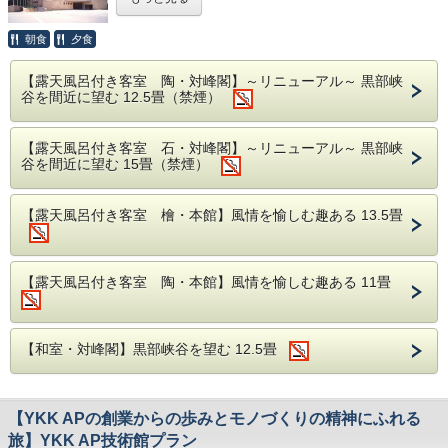
■お食事■
「黒部峡谷の大自然を絵画芸術を通じて未来に伝え
「ベヒシュタイン」でございます。
・お食事場所は「お部屋」または「個室食事処」と
る」ことを基本理念としたセレネ美術館では、７人
朝食
夕食
の日本画家、平山郁夫・塩出英雄・宮廻正明・手塚
なります。
雄二・福井爽人・田渕俊夫・竹内浩一の作品をご覧
※場所は当館おまかせになります。
【露天風呂付き客室 陶・対峰閣】～リニューアル～ 黒部峡
いただけます。
谷を間近に望む 12.5畳（禁煙）
※5名様以上の場合、個室のお食事処をご用意い
PROFILE
たします。
このセレネ美術館にある名画の数々は、初代館長
澤クヮルテット
Sawa Quartet
（延楽館主）や黒部の主と言われた伝説の山岳ガイ
【露天風呂付き客室 石・対峰閣】～リニューアル～ 黒部峡
※ご夕食・ご朝食ともに同じ場所でご用意しま
（第1ヴァイオリン・第2ヴァイオリン・ヴィオラ・
谷を間近に望む 15畳（禁煙）
ド・高嶋石盛氏などの協力により、作風や作家の人
す。
チェロ）
柄に合わせた場所へ案内しながら生み出されていき
・仕入れの都合により献立の内容を予告なく変更す
ました。
【露天風呂付き客室 檜・本館】風情を愉しむ趣ある 13.5畳
る場合がございます。
1990 年11月に結成され、91年春のコンサート・ツ
断崖絶壁が人を阻む幻の瀧、ヘリでの空からの取
・アレルギーや苦手な食材等がございましたら備考
アーでセンセー ショナルなデビューを飾る。以
材、黒部の大自然を駆け巡った壮絶なドラマの数々
欄にご記入下さい。
来、現在に至るまでメンバーの交代はなく、不動の
が美術館で詳しく解説されています。作家たちか全
【露天風呂付き客室 陶・本館】風情を愉しむ趣ある 11畳
事前のご連絡で他の食材に変更致します。
身全霊を込めて、黒部峡谷を描いた作品をぜひご鑑
メンバーで春秋のツアーを中心に充実した活動を展
賞ください。
開している。
■アクセス■
【和室・対峰閣】黒部峡谷を望む 12.5畳
92年、93 年、95 年、97年に、20世紀最高の弦
【セレネ美術館】
【お車】黒部ICより約20分。駐車場完備
営業時間 9:00～17:30無休(4/1～10/31) 火曜休
楽四重奏団のひとつ、 アマデウス弦楽四重奏団メ
【電車】東京駅より約180分、名古屋駅より約245
館(11/1～3/31) 2月11日は開館
ンバーとの共演による“アンサンブル・アマ デウ
分、大阪駅より約230分、新潟駅より約160分
【YKK APの創業からの歩みとモノづくりの精神にふれる
ス”演奏会が好評を博する他、イエルク・デームス
​美術館には峡谷の大パノラマを見渡せるカフェもご
【送迎】富山地方鉄道「宇奈月温泉駅」より徒歩3
旅】YKK AP技術館プラン
（ピアノ）、ペー ター・レーゼル（ピアノ）ら世