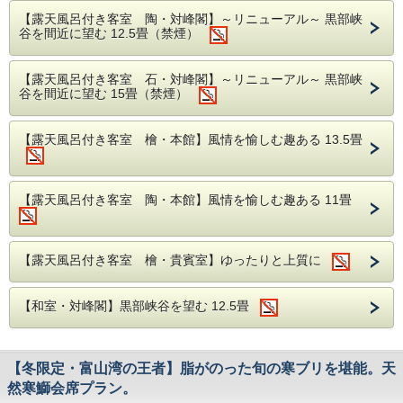
蟹すき鍋。
環」と「経営理念」が学べるほか併設されたカフェ
なります。
※送迎は13：30〜17：00迄行なっております。
欄にご記入下さい。
【露天風呂付き客室 陶・対峰閣】～リニューアル～ 黒部峡
目と舌で愉しんでいただけるよう選び抜いた器・・・。
でもゆっくりくつろげます。
※場所は当館おまかせになります。
谷を間近に望む 12.5畳（禁煙）
どれも贅を極めたお料理になっています。
事前のご連絡で他の食材に変更致します。
↓
※5名様以上の場合、個室のお食事処をご用意い
特に焼き蟹は、蟹の旨みを最大限に味わうことができる料
■その他■
（徒歩約2分）
・連泊される場合は、別のお料理プランをご選択く
たします。
理。火加減が大変難しいため長年の経験で培った料理人の匠
「YKKセンターパーク（バス停留所）」（バス上
・露天風呂付のお部屋のお客様のチェックアウト時
の技で丁寧に焼き上げます。
【露天風呂付き客室 石・対峰閣】～リニューアル～ 黒部峡
※ご夕食・ご朝食ともに同じ場所でご用意しま
ださい。
料理長は地元で揚がる魚介類とその一番美味しい調理法を幼
谷を間近に望む 15畳（禁煙）
車）
す。
間は11：00となります。（通常10：00）
い頃から仕込まれ、料理旅館として創業した延楽の技を継承
↓
・仕入れの都合により献立の内容を予告なく変更す
・有線/無線LANあり
しつつ、日々手間と時間を惜しむことなく調理に情熱を注ぎ
■アクセス■
「黒部宇奈月温泉駅（バス停留所）」到着（バス下
る場合がございます。
込んでいます。
【露天風呂付き客室 檜・本館】風情を愉しむ趣ある 13.5畳
・当館ではご宿泊の約1週間前にご確認のお電話を
車）
【お車】黒部ICより約20分。駐車場完備
・アレルギーや苦手な食材等がございましたら備考
差し上げております。
【献立一例】
欄にご記入下さい。
【電車】東京駅より約180分、名古屋駅より約245
食前酒 地酒
「16：30」までに黒部宇奈月温泉駅に戻りいただ
事前のご連絡で他の食材に変更致します。
分、大阪駅より約230分、新潟駅より約160分
前 菜 季節の前菜
けたら、当館送迎バスがお迎えにお伺いします。
【露天風呂付き客室 陶・本館】風情を愉しむ趣ある 11畳
椀 物 季節のお吸い物 清汁仕立て
【送迎】富山地方鉄道「宇奈月温泉駅」より徒歩3
■その他■
向 附 本日の活鮮 煎り酒を添えて
※黒部宇奈月温泉駅へお戻りの際は、YKK AP技術
・露天風呂付のお部屋のお客様のチェックアウト時
分。送迎有（要事前予約）
強 肴 香箱蟹（1月半ば以降別食材）
館からは「バス停YKK AP30ビル前」を、YKKセン
間は11：00となります。（通常10：00）
台 物 蟹味噌甲羅焼きと本ズワイ蟹洗い
【露天風呂付き客室 檜・貴賓室】ゆったりと上質に
ターパークからは「バス停YKKセンターパーク前」
焼 物 本ズワイ蟹炭火焼き
・有線/無線LANあり
■送迎■
焜 炉 本ズワイ蟹すき鍋
をご利用ください。
・当館ではご宿泊の約1週間前にご確認のお電話を
食 事 蟹雑炊
予約フォームの送迎の項目から新幹線（JR黒部宇
差し上げております。
【和室・対峰閣】黒部峡谷を望む 12.5畳
香 物 盛り合わせ
奈月温泉駅）または富山地方鉄道（宇奈月温泉駅）
水菓子 季節の水菓子
の到着予定時刻をご記入ください。
※このプランのお食事は個室食事処となります。
※送迎は13：30〜17：00迄行なっております。
※すき鍋は大鍋でのご提供になります。個人鍋ではございま
【冬限定・富山湾の王者】脂がのった旬の寒ブリを堪能。天
せんのでご了承ください。
然寒鰤会席プラン。
※仕入れの都合により献立の内容を予告なく変更する場合あ