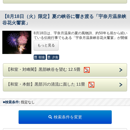
■アクセス■
ウ
【お車】黒部ICより約20分。駐車場完備
焜炉 国産和牛出汁しゃぶ
【8月18日（火）限定】夏の峡谷に響き渡る「宇奈月温泉峡
【
電車
】
東京駅より約180分、名古屋駅より約245
揚物 白海老米粉揚げ
谷花火饗宴」
分、大阪駅より約230分、新潟駅より約160分
焼物 スズキの辛味噌焼き
【
送迎
】
富山地方鉄道「宇奈月温泉駅」より徒歩3
食事 白海老の釜めし
8月18日は、宇奈月温泉の夏の風物詩、約50年も前から続い
分。送迎有（要事前予約）
ている伝統行事でもある「宇奈月温泉峡谷花火饗宴」が開催
留椀 赤出汁
されます。
もっと見る
香の物 盛り合わせ
■送迎■
峡谷に轟く、音にこだわった花火や大迫力のスターマインな
水菓子 季節のデザート
予約フォームの送迎の項目から新幹線（JR黒部宇
ど光と音の饗宴が黒部峡谷を夏の夜空を彩ります。
朝食
夕食
奈月温泉駅）または富山地方鉄道（宇奈月温泉駅）
の到着予定時刻をご記入ください。
クライマックスの花火後半では延楽の対岸から間近で大迫力
創業者竹次郎の精神を継承し、料理旅館として厳
【和室・対峰閣】黒部峡谷を望む 12.5畳
※送迎は13：30〜17：00迄行なっております。
の花火が打ち上げられます。
選された地元富山の旬の食材を使い、調理長の繊細
な感性とこだわりで磨き上げた上質のお料理をご提
鑑賞用のお席は、星空や温泉街を俯瞰して見渡せる屋上を特
■その他■
供、富山の各蔵から館主が選んだこだわりの名酒と
【和室・本館】黒部川の清流に面した 11畳
別にご用意しております。
・露天風呂付のお部屋のお客様のチェックアウト時
共にお楽しみ頂けます。宮大工でもある匠の衆の手
間は11：00となります。（通常10：00）
で造られた、香気と光沢ある樹齢400年の檜風呂で
ゆっくり温泉に浸かり、お食事を召し上がったあとは、大切
・有線/無線LANあり
な方やご家族と特別な花火饗宴をご鑑賞くださいませ。
は、額縁に見立てた檜の枠から見える峡谷と湯鏡に
■検索条件:
指定なし
・当館ではご宿泊の約1週間前にご確認のお電話を
移る景色が最も美しく映える。全室峡谷に面した大
差し上げております。
自然の絶景を愛でるお部屋での安らぎのひとときを
お過ごし頂き、延楽ならではの大人の温泉情緒をぜ
【日時】
検索条件を変更
ひご堪能ください。
2026年8月18日(火)20：30より開始予定。