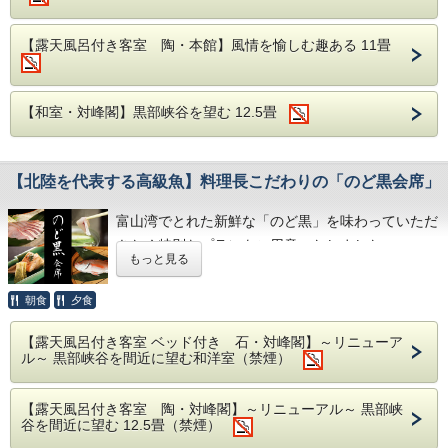
・お食事場所は「お部屋」または「個室お食事処」
グさせていただきます。
ヘンシェル弦楽四重奏団とのCD「シューマン&ブラ
■YKK AP技術館について■
施術後には「ガラスの街とやま」として知られる富
となります。
ームスのピアノ五重奏曲」はいずれも音楽誌上で高
【露天風呂付き客室 陶・本館】風情を愉しむ趣ある 11畳
山のガラス作家が制作した特別なティーセットで温
※5名様以上の場合、個室のお食事処をご用意い
い評価を受ける。澤和樹とのデュオ活動は50年にお
・営業時間：9:00～16:30(入場は16：00まで)
かいクロモジ茶もご提供しています。
・休館日：月、祝日（※土日と重なる場合は開
たします。
よび、フィンランドのクフモ、サヴォンリンナ、イ
美肌効果、疲労回復効果のある宇奈月温泉と共に、
館）、年末年始、お盆、GWは休館 (休館日変更の
※ご夕食・ご朝食ともに同じ場所でご用意しま
富山のアロマを使った延楽オリジナルのオールハン
【和室・対峰閣】黒部峡谷を望む 12.5畳
ギリスの湖水地方、アメリカのボウドイン、アイル
場合あり）
ドトリートメントをぜひお楽しみください。
す。
ランドのウェスト・コークなど、国内外の音楽祭に
・土日ガイドツアー＜①10：00～/②14：00～、各
・仕入れの都合により献立の内容を予告なく変更す
回約60分にて開催＞（要予約/先着15名まで）
招聘される。'06年の「ベートーヴェン：ヴァイオ
～当プランのお客様は以下の「７０分コース」か
【北陸を代表する高級魚】料理長こだわりの「のど黒会席」
る場合あり。
リンとピアノのためのソナタ全曲チクルス」は国内
「１００分コース」をお選びください～
・平日は自由見学となります。
・アレルギーや苦手な食材等がございましたら備考
各地、イギリスでも成功を収めた。また、'14年～
富山湾でとれた新鮮な「のど黒」を味わっていただ
欄にご記入下さい。
15年の「シューベルト、シューマン、ブラームスを
・入館料無料
◾️宿泊プラン限定コース◾️
きたく特別なプランをご用意いたしました。
事前のご連絡で他の料理に変更可能。
うたう」シリーズの4枚のライヴCDは、いずれも
もっと見る
・70分コース「アロマボディ60分＋ヘッドスパ10
・当館は、和会席（夕）・和食膳（朝）をご提供し
「レコード芸術」特選盤として紹介されている。現
分（ヘッドスパ中にフェイシャルパック付き）」
◾️本プランの特典◾️
当館の最上級会席「雅膳」をベースに日本海を代表
身体を軽くリフレッシュ。更につべつべ美肌湯の効
ております。
朝食
夕食
在、桐朋学園芸術短期大学特別招聘教授、昭和音楽
する高級魚「のど黒」の特別会席となっておりま
果を持続させる、フェイシャルパックで肌本来の輝
①土日ガイドツアーの予約の手配代行 ※7日前まで
・本プランは１泊のみで承ります。連泊をご希望の
大学客員教授。
きを取り戻します。
す。厳選した富山湾でとれた「のど黒」はしゃぶし
【露天風呂付き客室 ベッド付き 石・対峰閣】～リニューア
（平日は除く）
お客様は２泊目を別プランでお申込みください。
￥15,000 《10%割引》 ￥13,500 でご利用いただ
ル～ 黒部峡谷を間近に望む和洋室（禁煙）
当館でご予約手配のサポートをさせていただきます
ゃぶをはじめ異なる調理法でお仕度します。
けます。
（満員の場合、ご予約できない日もございます）
さっと出汁にくぐらせる事で余分な脂が落ち、適度
・100分コース「アロマボディ90分＋ヘッドスパ10
■アクセス■
【露天風呂付き客室 陶・対峰閣】～リニューアル～ 黒部峡
分（ヘッドスパ中にフェイシャルパック付き）」
に身がしまるしゃぶしゃぶは特に召し上がっていた
②休日バスをご利用の場合のバス手配代行（土日の
【お車】黒部ICより約20分。駐車場完備
谷を間近に望む 12.5畳（禁煙）
だきたい一品。つけダレには特製のポン酢をご用意
場合、タクシー会社へのご予約が必要となります。
【
電車
】
東京駅より約180分、名古屋駅より約245