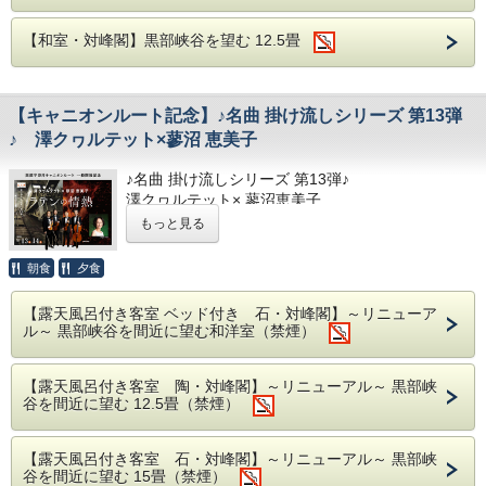
る場合がございます。
・アレルギーや苦手な食材等がございましたら備考
【和室・対峰閣】黒部峡谷を望む 12.5畳
欄にご記入下さい。
事前のご連絡で他の食材に変更致します。
■アクセス■
【キャニオンルート記念】♪名曲 掛け流しシリーズ 第13弾
【お車】黒部ICより約20分。駐車場完備
♪ 澤クヮルテット×蓼沼 恵美子
【電車】東京駅より約180分、名古屋駅より約245
♪名曲 掛け流しシリーズ 第13弾♪
分、大阪駅より約230分、新潟駅より約160分
澤クヮルテット× 蓼沼恵美子
【送迎】富山地方鉄道「宇奈月温泉駅」より徒歩3
～ラテンの情熱～
もっと見る
分。送迎有（要事前予約）
第13回は黒部宇奈月キャニオンルート一般開放を記
朝食
夕食
念いたしまして日本屈指の弦楽四重奏団「澤クヮル
■送迎■
テット」とピアニスト 蓼沼 恵美子による特別な音
【露天風呂付き客室 ベッド付き 石・対峰閣】～リニューア
予約フォームの送迎の項目から新幹線（JR黒部宇
楽会を開催いたします。
ル～ 黒部峡谷を間近に望む和洋室（禁煙）
奈月温泉駅）または富山地方鉄道（宇奈月温泉駅）
黒部峡谷から立山黒部アルペンルートを結ぶ歴史的
の到着予定時刻をご記入ください。
な観光ルート。情熱的なラテンの音色で門出をお祝
【露天風呂付き客室 陶・対峰閣】～リニューアル～ 黒部峡
※送迎は13：30〜17：00迄行なっております。
谷を間近に望む 12.5畳（禁煙）
いしましょう。​
■その他■
演奏会と合わせて富山の季節のお料理と温泉でゆっ
【露天風呂付き客室 石・対峰閣】～リニューアル～ 黒部峡
たりとお過ごしください。
・露天風呂付のお部屋のお客様のチェックアウト時
谷を間近に望む 15畳（禁煙）