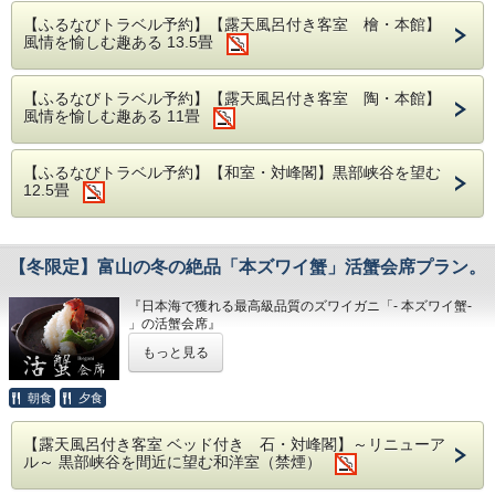
様・グループ様でもごゆっくりお召し上がりいただ
泉。
焜炉 湯遊うなぎ出汁鍋
■モデルコース■
【ふるなびトラベル予約】【露天風呂付き客室 檜・本館】
昔からお肌にやさしい「美肌の湯」と言われてきま
けます。
焼物 湯遊うなぎ源平焼き
風情を愉しむ趣ある 13.5畳
したが、専門家の分析によって美肌の湯としての条
ご夕食だけでなくご朝食も同じ場所でご用意します
各地
食事 富山のコシヒカリ
件がそろう優れた泉質であることが科学的に証明さ
↓
ので古き良き温泉情緒をぜひお愉しみください。
留椀 赤出汁
れました。お肌へのうれしい4つのごほうびがそろ
【ふるなびトラベル予約】【露天風呂付き客室 陶・本館】
黒部宇奈月温泉駅・東口 ロータリー（バスへ乗り
※幼児のお子様含む5名様以上は個室食事処になり
風情を愉しむ趣ある 11畳
った「つべつべ美肌湯」です。
香の物 盛り合わせ
換え）
ます。
水菓子 季節の果物
（約20分間ご乗車）
◾️宇奈月温泉の美肌効果 4つの条件◾️
↓
【ふるなびトラベル予約】【和室・対峰閣】黒部峡谷を望む
①イオンのうるおい効果で油や角質を落としてお肌
12.5畳
「YKK AP30ビル（バス停留所）」（バス下車）
しっとり。
（徒歩約2分）
②弱アルカリ性の優しさでお肌に優しくタッチ。
■アクセス■
■お食事■
③炭酸ガスのデトックス効果で体の中までキレイ
【お車】黒部ICより約20分。駐車場完備
・お食事場所は「お部屋」または「個室食事処」と
「YKK AP技術館」到着
に。
【冬限定】富山の冬の絶品「本ズワイ蟹」活蟹会席プラン。
【
電車
】
東京駅より約180分、名古屋駅より約245
①見学プロローグ（約15分）
なります。
④ミネラルのリラックス効果でお肌に染みこんでス
②プラべーガイド※（約60分）
分、大阪駅より約230分、新潟駅より約160分
トレス解消。
※場所は当館おまかせになります。
『日本海で獲れる最高級品質のズワイガニ「- 本ズワイ蟹-
③自由にご見学（フリータイム）
【
送迎
】
富山地方鉄道「宇奈月温泉駅」より徒歩3
」の活蟹会席』
※5名様以上の場合、個室のお食事処をご用意い
◾️お食事◾️
～揚がったばかりの新鮮な蟹の中から選りすぐった格別の美
分。送迎有（要事前予約）
もっと見る
たします。
※ガイドを付ける場合、お時間を決めた上でご予約
味しさ～
伝統と革新を結ぶ創作あふれるお料理「匠膳」会席
が必要となります
をご用意してございます。
※ご夕食・ご朝食ともに同じ場所でご用意しま
お客様に蟹を最もおいしく召し上がっていただきたく長年改
朝食
夕食
↓
☆お料理ランクアップ、お部屋ランクアップをご希
■送迎■
す。
良を重ねております。今年もぜひ延楽の蟹料理をお楽しみく
「YKKセンターパーク」到着（技術館から徒歩7分
望の際は予約サイト内のオプション項目をご選択い
予約フォームの送迎の項目から新幹線（JR黒部宇
ださい。
・仕入れの都合により献立の内容を予告なく変更す
で到着）
【露天風呂付き客室 ベッド付き 石・対峰閣】～リニューア
ただくか、御電話またはメールにてお気軽にお申し
深い甘みととろける味わいの蟹刺し、甘み・旨み・香ばしさ
奈月温泉駅）または富山地方鉄道（宇奈月温泉駅）
ル～ 黒部峡谷を間近に望む和洋室（禁煙）
お時間があればこちらもおすすめです。
る場合がございます。
付けくださいませ。
を一度に味わえる焼き蟹、地酒を含みながら味わうと一層味
の到着予定時刻をご記入ください。
YKKグループが大切にしてきたYKK精神「善の循
が際立つ蟹味噌、そして特製ポン酢で黒部野菜とともに食す
・お食事場所は「お部屋」または「個室食事処」と
・アレルギーや苦手な食材等がございましたら備考