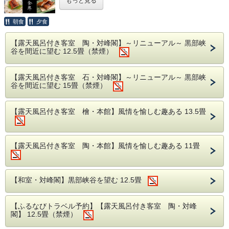
もっと見る
・黒部ICから車で約15分（無料駐車場20台）
◾️サロンご予約について◾️
水菓子 季節の果物
・サロンは事前予約となります。
湯遊うなぎ (Yuyu Unagi) とは・・・
朝食
夕食
・当宿泊プランは7日前までで受付となります。
・サロン営業時間の20:00から23:00 (24:00施術終
国産のうなぎを宇奈月温泉の温泉水に浸けて育てることで
◾️お食事◾️
【露天風呂付き客室 陶・対峰閣】～リニューアル～ 黒部峡
了)の間でご希望のお時間をお選び頂き、ご予約の
身を柔らかくさせ、より美味しくさせた宇奈月温泉の新ご当
谷を間近に望む 12.5畳（禁煙）
備考欄にご希望時間と施術メニューをご記入くださ
地グルメです。
料理人が創業した延楽には代々80年以上も継承され
■ご朝食■
い。（例：21：00～70分コース希望。）
てきた調理技術がございます。その技術を味わって
お鍋はふんわりとした触感で特製お出汁との相性が良く
・前後に施術予約がある場合、準備のお時間を頂戴
「雅膳」の朝食膳
【露天風呂付き客室 石・対峰閣】～リニューアル～ 黒部峡
いただくべく、伝統と革新を結ぶ創作あふれるお料
うなぎの油がお野菜の旨味を引き立てます。
するため、お時間のご変更をお願いする場合がござ
谷を間近に望む 15畳（禁煙）
理「匠膳」会席をご用意してございます。
います。ご了承のほど何卒宜しくお願いいたしま
その他、炊合せや蒲焼きもお楽しみください。
お料理ランクをさらにアップされたい方は、オプシ
※仕入れの都合により献立の内容を予告なく変更す
す。
ョンで「雅膳」をご選択ください。
る場合があります。
滋養豊富な「うなぎ」は夏バテ防止にもつながり、体を元気
・エステ施術料金は宿泊プランに含まれておりませ
【露天風呂付き客室 檜・本館】風情を愉しむ趣ある 13.5畳
にしてくれます。
ん。別途エステ施術の代金（割引特典にて）がかか
※アレルギーや苦手食材等がございましたら事前に
長年培ってきた調理技術で美味しく仕上げた「うなぎ会席」
ります。
ご連絡ください。
をぜひご堪能ください。
■その他■
【露天風呂付き客室 陶・本館】風情を愉しむ趣ある 11畳
◾️ボディ精油アイテム◾️
【献立一例】
AROMA SELECT
■お食事場所■
前菜 季節の前菜
・YKK AP技術館への入館希望時間を備考欄にご記
①クロモジブレンド(リラックスと安眠)
当館のお食事はお部屋食または個室食事処でのご用
椀物 白海老真丈 清汁仕立て
入くださいませ。追って延楽のスタッフよりガイド
クロモジ、ニオイコブシ、クロマツをブレンド
【和室・対峰閣】黒部峡谷を望む 12.5畳
意となっております（場所はおまかせになりま
の手配やバスについて連絡をさせていただきます。
割鮮 本日の割鮮 煎り酒を添えて
②ユズブレンド(リフレッシュとデトックス)
（担当：上山）
す）。
ユズ、立山杉、ヒノキ(枝葉)をブレンド
凌ぎ 湯遊うなぎ素麺
・露天風呂付のお部屋のお客様のチェックアウト時
【ふるなびトラベル予約】【露天風呂付き客室 陶・対峰
こちらのプランももちろんお部屋または個室食事処
別皿 白海老造り
間は11：00となります。（通常10：00）
閣】 12.5畳（禁煙）
◾️美肌効果のある泉質◾️
でご用意しますのでご夫婦様はもちろん、ご家族
強肴 富山県産水蛸 梅肉酢
宇奈月温泉のお湯は無色透明の弱アルカリ性単純