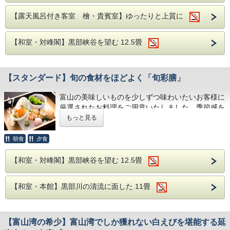
【露天風呂付き客室 檜・貴賓室】ゆったりと上質に
■ご朝食■
「雅膳」の朝食膳
【和室・対峰閣】黒部峡谷を望む 12.5畳
※仕入れの都合により献立の内容を予告なく変更する場合が
あります。
※アレルギーや苦手食材等がございましたら事前にご連絡く
ださい。
【スタンダード】旬の食材をほどよく「旬彩膳」
富山の美味しいものを少しずつ味わいたいお客様に
■お食事場所■
厳選されたお料理をご用意いたしました。季節感を
当館のお食事はお部屋食または個室食事処でのご用意となっ
ております（場所はおまかせになります）。
大事に彩りの美しいお料理です。
もっと見る
こちらのプランももちろんお部屋または個室食事処でご用意
しますのでご夫婦様はもちろん、ご家族様・グループ様でも
【夏の献立一例】
朝食
夕食
ごゆっくりお召し上がりいただけます。
食前酒 梅酒
ご夕食だけでなくご朝食も同じ場所でご用意しますので古き
前菜 季節の前菜
良き温泉情緒をぜひお愉しみください。
【和室・対峰閣】黒部峡谷を望む 12.5畳
椀物 甘海老真丈 清汁仕立て
また毎週土曜日（1/9～3/27）は、夜20：30より「冬の幻想
的な打ち上げ花火」もご鑑賞いただけます。
割鮮 本日の割鮮 煎り酒を添えて
小附 枝豆豆富 生雲丹 針野菜 叩き山葵
【和室・本館】黒部川の清流に面した 11畳
※幼児のお子様含む5名様以上は個室食事処になります。
炊合 蒸し鰻と旬菜
強肴 水蛸 梅肉酢 酢取り茗荷 蓮芋 海ブド
■アクセス■
ウ
【お車】黒部ICより約20分。駐車場完備
【富山湾の希少】富山湾でしか獲れない白えびを堪能する延
焜炉 国産和牛出汁しゃぶ
【電車】東京駅より約180分、名古屋駅より約245分、大阪