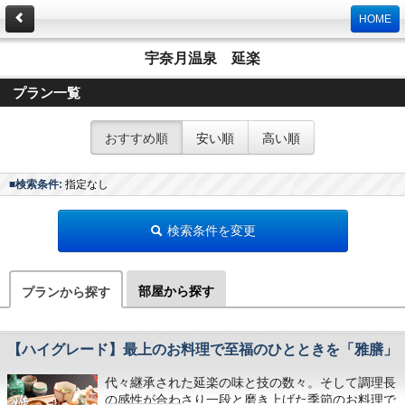
HOME
宇奈月温泉 延楽
プラン一覧
おすすめ順
安い順
高い順
■検索条件:
指定なし
検索条件を変更
部屋から探す
プランから探す
【ハイグレード】最上のお料理で至福のひとときを「雅膳」
代々継承された延楽の味と技の数々。そして調理長
の感性が合わさり一段と磨き上げた季節のお料理で