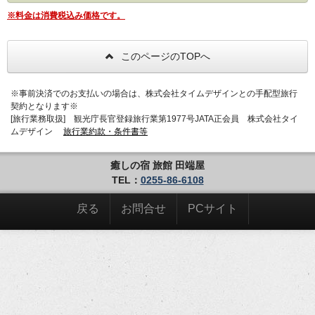
※料金は消費税込み価格です。
このページのTOPへ
※事前決済でのお支払いの場合は、株式会社タイムデザインとの手配型旅行
契約となります※
[旅行業務取扱] 観光庁長官登録旅行業第1977号JATA正会員 株式会社タイ
ムデザイン
旅行業約款・条件書等
癒しの宿 旅館 田端屋
TEL：
0255-86-6108
戻る
お問合せ
PCサイト