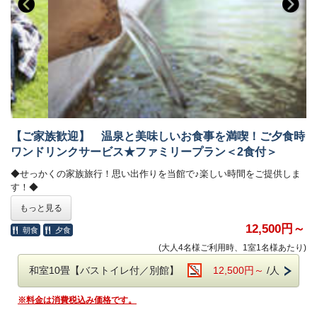
森林浴同様の効果が得られると言われている、古代檜のお風呂で
温泉浴をお楽しみ下さいませ。
温泉浴をお楽しみ下さいませ。
入浴時間／6：30～22：30
入浴時間／6：30～22：30
■□館内のご案内□■
～養魚場～
当館では、丹沢の清水を使い、ニジマス・山女魚などの養殖をしており
ます。
養魚場で捕れた魚は、お食事の時にお客様にお出ししております。
【ご家族歓迎】 温泉と美味しいお食事を満喫！ご夕食時
～やな茶屋「浮床」・「浮船」～
ワンドリンクサービス★ファミリープラン＜2食付＞
屋根付のバーベキュー場です。
とれたての川魚を炭火で焼いて、お召し上がり頂けます。
◆せっかくの家族旅行！思い出作りを当館で♪楽しい時間をご提供しま
また、お土産にお持ち帰り頂くこともできますよ。
す！◆
もっと見る
□■周辺情報■□
お子様の初めての温泉旅行や、日頃の家事・育児が忙しく
御殿場プレミアム・アウトレットまで車で約３０分！
ちょっとリフレッシュしたいな…というお客様におススメ！！
12,500円～
朝食
夕食
富士山が見える広大な森の中、一日中ショッピングが楽しめます。
都心から僅か90分で大自然が満喫出来ます。
(大人4名様ご利用時、1室1名様あたり)
自然のマイナスイオンを感じて、日頃の疲れを癒して頂きたいです。
和室10畳【バストイレ付／別館】
12,500円～
/人
★特典★
ご夕食時にワンドリンクサービス付き！ ※緊急事態宣言期間中はソフ
※料金は消費税込み価格です。
トドリンクのみ