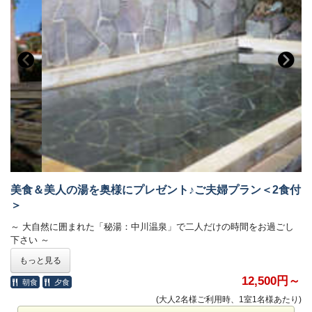
美食＆美人の湯を奥様にプレゼント♪ご夫婦プラン＜2食付
＞
～ 大自然に囲まれた「秘湯：中川温泉」で二人だけの時間をお過ごし
下さい ～
もっと見る
子育ても終わり、時間に少しゆとりが出来てきたこの頃…。
その時間を利用して長い間、子育てと家事をしながら旦那様を支えてき
12,500円～
朝食
夕食
た奥様に、
(大人2名様ご利用時、1室1名様あたり)
日頃の感謝の気持ちを込めて、温泉旅行のプレゼントはいかがですか？