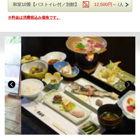
和室10畳【バストイレ付／別館】
12,500円～
/人
感謝の気持ちを表現する事は難しいかもしれませんが、
旅行先で気持ちを伝える事で、きっと奥様は喜ぶと思います。
※料金は消費税込み価格です。
新宿からわずか車で90分程度で目を疑うくらいの大自然の中で、
奥様とふたり『語らいを楽しむ』贅沢な時間をお過ごしください。
自然豊かな立地ですので近くに目印になる建物がありません。
カーナビをご利用の際はマップコード検索をご利用下さい。
マップコード 732 066 706*55
□■お食事のご案内■□
山川の恵みを楽しめる和会席。
どれも地の食材を楽しめる、お客様の目も舌もご満足頂けるお食事で
す。
～献立一例～
きのこ三昧
酢の物
4種より選べるお鍋(10月～3月) 又は 牛肉陶板焼き(4月～9月)
煮物（季節の野菜）
海鮮お造り三種盛り
川魚の焼き物
天麩羅盛り合わせ
ご飯