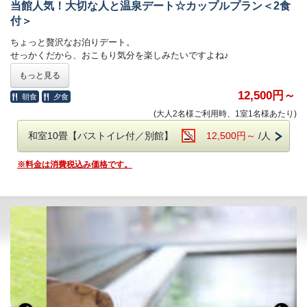
当館人気！大切な人と温泉デート☆カップルプラン＜2食
お吸物
付＞
香の物
デザート
ちょっと贅沢なお泊りデート。
※4月～9月は、牛肉の陶板焼き
せっかくだから、おこもり気分を楽しみたいですよね♪
※10月～3月は、お鍋のご提供となります。
もっと見る
当館自慢の美人の湯・中川温泉につかって、のんびり。
【お鍋は３種より選択】
12,500円～
朝食
夕食
（１）鴨鍋
■□お食事のご案内□■
(大人2名様ご利用時、1室1名様あたり)
（２）寄せ鍋
新鮮な川魚を中心とした、山川の恵みを楽しめる全９品の和会席。
（３）きのこ鍋
また川魚の他にも、季節の山菜などの野趣味ある食材を使用しておりま
和室10畳【バストイレ付／別館】
12,500円～
/人
※10月～3月にご宿泊のお客様は、ご予約時にお鍋を１つお選び下さ
す。
い。
四季折々で変わる味覚を、ぜひご賞味下さいませ。
※料金は消費税込み価格です。
ご指定がない場合は【鴨鍋】をご用意します。
□■お風呂のご案内■□
□■お風呂のご案内■□
信玄の隠し湯として知られる、【中川温泉】
信玄の隠し湯として知られる、【中川温泉】
無色透明ですが、柔らかな湯触りの温泉は日本一ｐＨ値が高い、
無色透明ですが、柔らかな湯触りの温泉は日本一ｐＨ値が高い、
強アルカリ性の温泉で“美人の湯”としても有名です。
強アルカリ性の温泉で“美人の湯”としても有名です。
男女別の大浴場・露天風呂には天然檜を惜しみなく使った檜風呂がござ
男女別の大浴場・露天風呂には天然檜を惜しみなく使った檜風呂がござ
います。
います。
こちらは、檜の中でも樹齢2,000年を越える「古代檜」を使用しており
こちらは、檜の中でも樹齢2,000年を越える「古代檜」を使用しており
ます。
ます。
森林浴同様の効果が得られると言われている、古代檜のお風呂で