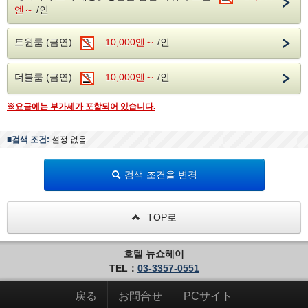
노테선/JR게이힌 토호쿠선→간다역[환승]JR중앙선(쾌속) 최
모든 객실 무료로 시청하실 수 있습니다.
엔～
/인
단 45분~
객실에서 안심하고 식사를 즐길 수있는 외부
◇요츠야역(요츠야구치)에서 도보 3분 "신미치 거리"내
트윈룸 (금연)
10,000엔～
/인
배달 수령 서비스
객실에서 안심하고 식사를 즐길 수있는 외부
하겠습니다.
【취소 규정】
배달 수령 서비스
더블룸 (금연)
10,000엔～
/인
고객님께서 Uber Eats, 출전관 등에서 주문하
당일 무단 캔슬(NoShow):100%
하겠습니다.
신 후 프런트에 연락해 주십시오.
당일 연락 있음 취소:100%
※요금에는 부가세가 포함되어 있습니다.
고객님께서 Uber Eats, 출전관 등에서 주문하
주문해 주신 상품을 프런트에서 수취의 대행을
전일 : 숙박 요금의 : 50 %
신 후 프런트에 연락해 주십시오.
하겠습니다.
2일 전부터:숙박요금의:20%
■검색 조건:
설정 없음
주문해 주신 상품을 프런트에서 수취의 대행을
방에서 천천히 보내주세요.
하겠습니다.
방에서 천천히 보내주세요.
검색 조건을 변경
· 모든 객실은 금연입니다.
※프런트 플로어에, 흡연 장소를 준비하고 있
· 모든 객실은 금연입니다.
습니다.
TOP로
※프런트 플로어에, 흡연 장소를 준비하고 있
습니다.
【조식(뷔페 형식)을 무료로 제공】
호텔 뉴쇼헤이
[시간]7:00~9:00 종료
TEL：
03-3357-0551
【조식(뷔페 형식)을 무료로 제공】
[장소]호텔 2층 라운지
[시간]7:00~9:00 종료
戻る
お問合せ
PCサイト
[장소]호텔 2층 라운지