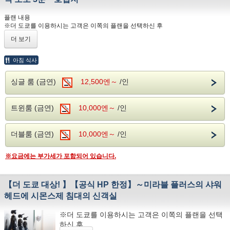
플랜 내용
※더 도쿄를 이용하시는 고객은 이쪽의 플랜을 선택하신 후
더 도쿄를 이용하면 요망란에 기입해 주세요.
더 보기
공식 HP 한정의 스탠다드 플랜입니다.
아침 식사
여유의 12시 체크아웃!
■체크인 15:00
싱글 룸 (금연)
12,500엔～
/인
■체크아웃 12:00
2F 라운지에서 무료 음료 무료 서비스!
트윈룸 (금연)
10,000엔～
/인
(커피, 청량 음료, 맥주, 와인 등)
YouTube등을 볼 수 있는 UKAI BOX를 도입했습니다!
더블룸 (금연)
10,000엔～
/인
객실에서 안심하고 식사를 즐길 수있는 외부 배달 수령 서비스
※요금에는 부가세가 포함되어 있습니다.
하겠습니다.
고객님께서 Uber Eats, 출전관 등에서 주문하신 후 프런트에
【더 도쿄 대상! 】【공식 HP 한정】～미라블 플러스의 샤워
연락해 주십시오.
헤드에 시몬스제 침대의 신객실
주문해 주신 상품을 프런트에서 수취의 대행을 하겠습니다.
※더 도쿄를 이용하시는 고객은 이쪽의 플랜을 선택
방에서 천천히 보내주세요.
하신 후