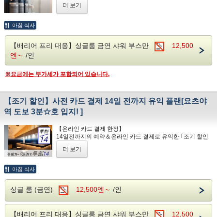
더 도쿄를 이용하면 요망란에 기입해 주세요.
더 보기
· 모든 객실은 금연입니다.
※프런트 플로어에, 흡연 장소를 준비하고 있습니다.
아침 식사
[2021년 4월에 새로운 객실이 탄생했습니다]
【조식(뷔페 형식)을 무료로 제공】
【배리어 프리 대응】싱글룸 금연 샤워 부스만
Ultrafine 거품이 모공과 주름 사이에 들어가고,
12,500
얼룩을 흡착해 깨끗이 씻어 줘 밀러블 플러스의 샤워
엔～
/인
[시간]7:00~9:00 종료
헤드 완비.
[장소]호텔 2층 라운지
※요금에는 부가세가 포함되어 있습니다.
배리어 프리 대응으로, 시몬스 사의 세미 더블 침대
도 갖춘 객실입니다.
LCD TV ○ 냉장고 ○ 냉난방 ○ 드라이어 ○ 공기 청정기 등
한 번 새로운 객실을 사용해보십시오!
【조기 할인】사전 카드 결제 14일 전까지 유익 플랜[요츠야
역 도보 3분☆호 입지! ]
■인터넷 연결 무료
※욕조는 없고, 샤워 부스만의 방이 됩니다.
무선 LAN / 유선 LAN 모두 사용할 수 있습니다.
【온라인 카드 결제 한정】
14일전까지의 예약＆온라인 카드 결제로 유익한 ｢조기 할인
■ 출입 자유, 문한은 없습니다. (외출시에는 열쇠를 프런트에
여유의 12시 체크아웃!
플랜｣입니다!
맡겨 주십시오.)
더 보기
■체크인 15:00
■체크아웃 12:00
여유의 12시 체크아웃!
■체크인 15:00
아침 식사
【호텔까지의 액세스】
■체크아웃 12:00
2F 라운지에서 무료 음료 무료 서비스!
◇JR・도쿄 메트로 요츠야역까지
(커피, 청량 음료, 맥주, 와인 등)
싱글 룸 (금연)
12,500엔～
/인
2F 라운지에서 무료 음료 무료 서비스!
· 도쿄역에서 JR 주오 선 (쾌속) 9 분
(커피, 청량 음료, 맥주, 와인 등)
YouTube등을 볼 수 있는 UKAI BOX를 도입했습니다!
·하네다 공항에서 도쿄 모노레일→하마마츠초역[환승]JR야마
모든 객실 무료로 시청하실 수 있습니다.
【배리어 프리 대응】싱글룸 금연 샤워 부스만
12,500
YouTube등을 볼 수 있는 UKAI BOX를 도입했습니다!