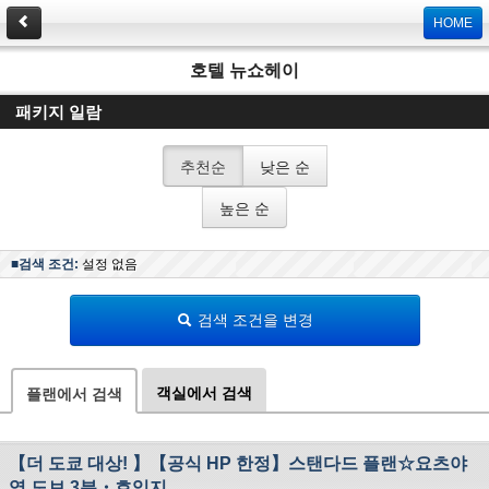
HOME
호텔 뉴쇼헤이
패키지 일람
추천순
낮은 순
높은 순
■검색 조건:
설정 없음
검색 조건을 변경
객실에서 검색
플랜에서 검색
【더 도쿄 대상! 】【공식 HP 한정】스탠다드 플랜☆요츠야
역 도보 3분・호입지