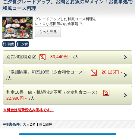
ご夕食グレードアップ。お肉とお魚のＷメイン！お食事処で
※会場はイス・テーブル席、全席禁煙です。
※1つのテーブルは最大8名様まで(9名様以上は各テーブル
和風コース料理
【お子様料金について】
に分かれます)
■消費税率の変動があった場合、決済方法に関わらず税率変
※一部を除き、完全個室ではございません。
更分の差額を現地にて頂戴する場合がございます。
グレードアップした和風コース料理を
レトロな雰囲気のお食事処で。
【ご朝食】
ビュッフェ
もっと見る
大正ロマン風のどこか懐かしさを感じるお食事処『季味の浪
慢』にて、
※会場は全席禁煙です。
1ランク上のコース料理をお楽しみいただけます。
朝食
夕食
※４名様以上の場合各お席（テーブル）に分かれて
スタンダードのコースではメインを肉と魚からお選びいただ
お座りいただく場合もございます。
きましたが、
別館和室特別室
33,440円～
/人
グレードアップだからこそ肉と魚を両方お楽しみいただけま
■お部屋
す。♪
お部屋タイプのご予約間違いにご注意ください
『湯畑眺望』和室10畳（夕食和食コース）
26,125円～
詳しいお部屋タイプの説明は下記『お部屋の紹介』をご確認
内容・盛り付け・器は変わる場合がございます）
/人
ください。
※お子様（料金70％、50％）は内容が異なります。
（空室状況の各お部屋タイプをご選択いただければご確認い
■お部屋
ただけます。）
お部屋タイプのご予約間違いにご注意ください
和室10畳 館・眺望指定不可（夕食和食コース）
※『湯畑眺望』と記載のないものは湯畑眺望ではございませ
22,990円～
/人
ん。
詳しいお部屋タイプの説明は下記『お部屋の紹介』をご確認
※階層などのお部屋のご要望も承ることができません。ご記
ください。
載いただいてもご希望にはお答えいたしかねますので、あら
※料金は消費税込み価格です。
（空室状況の各お部屋タイプをご選択いただければご確認い
かじめご理解いただければ幸いです。
ただけます。）
※『★湯畑眺望★』と記載のないものは湯畑眺望ではござい
【全室禁煙】
■検索条件:
大人2名 1泊 1部屋
ません。
お煙草を吸われるお客様は本館3階または別館2階の喫煙所
※階層などのお部屋のご要望も承ることができません。ご記
をご利用ください
載いただいてもご希望にはお答えいたしかねますので、あら