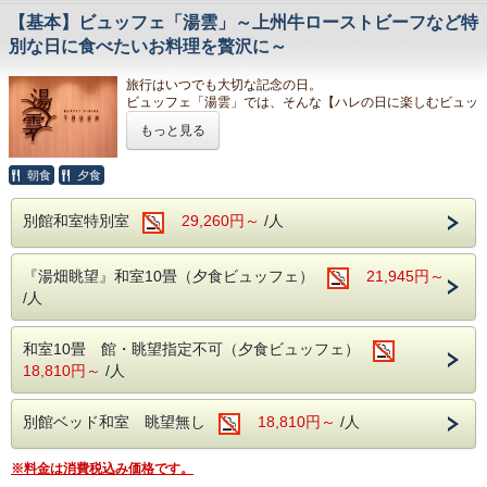
ント
【基本】ビュッフェ「湯雲」～上州牛ローストビーフなど特
6種類のお酒からお好みの物をお楽しみください。
【お料理】
・プロジェクター完備。ソファーに座りながらプロジェクタ
別な日に食べたいお料理を贅沢に～
夕食：お食事処『季味の浪慢』にて、グレードアップ和風コ
ーでお好みの動画をお楽しみくださいませ。（アカウントは
ース料理
ご自身のものをご利用ください）
※料理内容・器は時期によって変更の場合あり
旅行はいつでも大切な記念の日。
【お部屋】
ビュッフェ「湯雲」では、そんな【ハレの日に楽しむビュッ
客室を含め全館禁煙です。
ビュッフェもしくは和食（ご指定不可）
朝食：
フェ】をコンセプトに、
お煙草を吸われるお客様は本館3階または別館2階の喫煙所
もっと見る
思い出に残るようなサービスとお食事をお届けいたします。
をご利用ください。
ご夕食には当館女将がお祝いの日や親族が集まる日などに振
※会場は全席禁煙です。
る舞う特製ミートローフを当館調理人が再現。
朝食
夕食
※４名様以上の場合各お席（テーブル）に分かれて
本館最上階の山側エグゼクティブルーム（浴槽無し・シャワ
さらにライブキッチンでは焼き加減が選べるステーキや旅館
お座りいただく場合もございます。
ールーム完備）
ならではのお寿司や天ぷらもその場でご用意いたします。
別館和室特別室
29,260円～
/人
お客様ご自身でもアレンジをしてお食事をお楽しみください
※湯畑眺望ではございません。
ませ。
※3名様以上でのご宿泊の場合和室にお布団をご用意いたし
■お食事
（内容と会場のご案内）
ます。
『湯畑眺望』和室10畳（夕食ビュッフェ）
21,945円～
【ご夕食】
※詳細は、部屋タイプの説明をご確認ください。
ビュッフェ
/人
※本館から浴場のある別館まで館内連絡通路歩行3～4分ほ
ライブキッチンを中心とした和洋中約50品・約100種のお料
どかかります。
理をはじめ、カットケーキなどのデザートもご用意しており
ます。
和室10畳 館・眺望指定不可（夕食ビュッフェ）
【お料理】
18,810円～
/人
夕食：お食事処『季味の浪慢』にて、グレードアップ和風コ
お食事場所
ース料理
ビュッフェ「湯雲」
※料理内容・器は時期によって変更の場合あり
別館ベッド和室 眺望無し
18,810円～
/人
※夕食のお席について※
ビュッフェもしくは和食（ご指定不可）
朝食：
※料理・食材は季節ごとに変わります。（写真はイメージ）
※会場はイス・テーブル席、全席禁煙です。
※料金は消費税込み価格です。
※会場は全席禁煙です。
※1つのテーブルは最大8名様まで(9名様以上は各テーブル