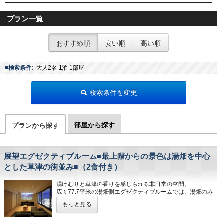
プラン一覧
おすすめ順
安い順
高い順
■検索条件:
大人2名 1泊 1部屋
検索条件を変更
部屋から探す
プランから探す
展望エグゼクティブルーム■最上階からの景色は湯畑を中心
とした草津の街並み■（2食付き）
湯けむりと草津の香りを感じられる非日常の空間。
広々77.7平米の湯畑側エグゼクティブルームでは、湯畑のみ
ならず温泉街も一望できます。
もっと見る
常時開催中の湯畑ライティングもお部屋からお楽しみいただ
けます。