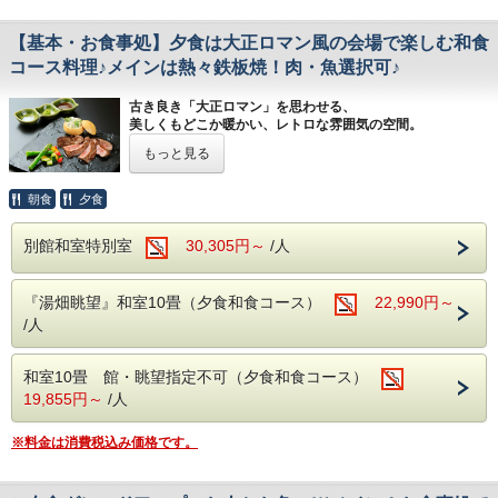
※４名様以上の場合各お席（テーブル）に分かれて
に分かれます)
お座りいただく場合もございます。
※個室ではございません。
【基本・お食事処】夕食は大正ロマン風の会場で楽しむ和食
コース料理♪メインは熱々鉄板焼！肉・魚選択可♪
【ご朝食】
ビュッフェ
古き良き「大正ロマン」を思わせる、
美しくもどこか暖かい、レトロな雰囲気の空間。
※会場は全席禁煙です。
もっと見る
※1つのテーブルは最大8名様まで(9名様以上は各テーブル
お料理は和食のコース料理。
に分かれます)
和風の落ち着いた雰囲気を壊さぬままアレンジされたお料理
※個室ではございません。
をご提供♪
朝食
夕食
しかも！
■お部屋
★メインはお肉またはお魚をその時の気分で選択OK！★
別館和室特別室
30,305円～
/人
お部屋タイプのご予約間違いにご注意ください
一井でしか味わえない和のコース料理をお楽しみくださいま
せ♪
詳しいお部屋タイプの説明は下記『お部屋の紹介』をご確認
※お子様（料金70％、50％）は内容が異なります。
ください。
『湯畑眺望』和室10畳（夕食和食コース）
22,990円～
（空室状況の各お部屋タイプをご選択いただければご確認い
/人
ただけます。）
■お食事
（内容と会場のご案内）
※『★湯畑眺望★』と記載のないものは湯畑眺望ではござい
【ご夕食】
ません。
和室10畳 館・眺望指定不可（夕食和食コース）
和食のコース料理
※階層などのお部屋のご要望も承ることができません。ご記
19,855円～
/人
載いただいてもご希望にはお答えいたしかねますので、あら
お食事場所
かじめご理解いただければ幸いです。
お食事処『季味の浪慢』
※料金は消費税込み価格です。
【全室禁煙】
※夕食のお席について※
お煙草を吸われるお客様は本館3階または別館2階の喫煙所
※料理・食材は季節ごとに変わります。（写真はイメージ）
をご利用ください