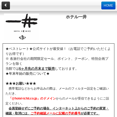
HOME
ホテル一井
★ベストレート★公式サイトが最安値！（お電話でご予約いただくよ
りお得です）
※ 各旅行会社の期間限定セール、ポイント、クーポン、特別企画プ
ランを除く
当館では
6ヶ月先の月末まで販売
しております。
★年末年始の販売について★
★★★お願い★★★
携帯電話などからお申込みの際は、メールのフィルター設定をご確認い
ただき、
「@hotel-ichii.co.jp」のドメイン
からのメールが受信できるようにご設
定ください。
会員登録せずにご予約の場合、インターネット上からのご予約の変更・
確認・取消には、
ご予約確認メールに記載の予約番号
が必要です。