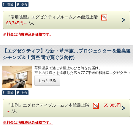
プロジェクター付きインナーテラスとシモンズ製の最高級マ
朝食
夕食
ットレスを使用したダブルベッドを２台完備。
草津温泉で優雅なひと時をお過ごしくださいませ。
『湯畑眺望』エグゼクティブルーム／本館最上階
63,745円～
/人
エグゼクティブルームのおもてなし
・ご滞在を彩る色浴衣利用可（男女とわずお子様～大人の
※料金は消費税込み価格です。
方）
・ネスプレッソマシンを完備。お部屋で優雅なコーヒータイ
ムをお楽しみください。
【エグゼクティブ】な新・草津旅…プロジェクター＆最高級
・お酒を嗜まれる方必見！湯畑をご覧いただける【ラウンジ
さくら】の日本酒・ワインサーバーで使えるコインをプレゼ
シモンズ＆上質空間で寛ぐ(2食付)
ント
6種類のお酒からお好みの物をお楽しみください。
草津温泉で過ごす極上のひと時をお届け。
・プロジェクター完備。ソファーに座りながらプロジェクタ
至上の快適さを追求した広々77.7平米の和洋室エグゼクティ
ーでお好みの動画をお楽しみくださいませ。（アカウントは
ブルーム。シモンズ製最高級マットレスのダブルベッド2
ご自身のものをご利用ください）
もっと見る
台、プロジェクター、ソファー、ネスプレッソマシン完備の
【お部屋】
インナーテラス風ルーム、和室には座椅子を設置。快適な滞
本館最上階の湯畑側エグゼクティブルーム（禁煙・浴槽無
在をお約束します。
朝食
夕食
し・シャワールーム完備）
エグゼクティブルームのおもてなし
※3名様以上でのご宿泊の場合和室にお布団をご用意いたし
『山側』エグゼクティブルーム／本館最上階
55,385円
・ご滞在を彩る色浴衣利用可（男女問わずお子様～大人の
ます。
～
/人
方）
※詳細は、部屋タイプの説明をご確認ください。
・ネスプレッソマシンを完備。お部屋で優雅なコーヒータイ
※本館から浴場のある別館まで館内連絡通路歩行3～4分ほ
ムをお楽しみください。
どかかります。
※料金は消費税込み価格です。
・お酒を嗜まれる方必見！湯畑をご覧いただける【ラウンジ
※お煙草を吸われるお客様は本館3階または別館2階の喫煙
さくら】の日本酒・ワインサーバーで使えるコインをプレゼ
所をご利用ください。