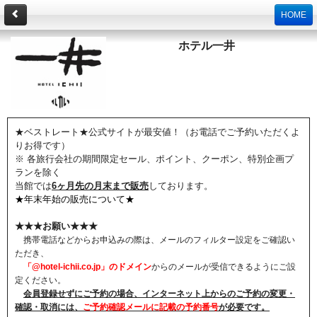
HOME
ホテル一井
★ベストレート★公式サイトが最安値！（お電話でご予約いただくよ
りお得です）
※ 各旅行会社の期間限定セール、ポイント、クーポン、特別企画プ
ランを除く
当館では
6ヶ月先の月末まで販売
しております。
★年末年始の販売について★
★★★お願い★★★
携帯電話などからお申込みの際は、メールのフィルター設定をご確認い
ただき、
「@hotel-ichii.co.jp」のドメイン
からのメールが受信できるようにご設
定ください。
会員登録せずにご予約の場合、インターネット上からのご予約の変更・
確認・取消には、
ご予約確認メールに記載の予約番号
が必要です。