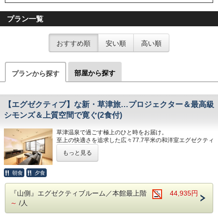
プラン一覧
おすすめ順
安い順
高い順
部屋から探す
プランから探す
【エグゼクティブ】な新・草津旅…プロジェクター＆最高級
シモンズ＆上質空間で寛ぐ(2食付)
草津温泉で過ごす極上のひと時をお届け。
至上の快適さを追求した広々77.7平米の和洋室エグゼクティ
ブルーム。シモンズ製最高級マットレスのダブルベッド2
もっと見る
台、プロジェクター、ソファー、ネスプレッソマシン完備の
インナーテラス風ルーム、和室には座椅子を設置。快適な滞
在をお約束します。
朝食
夕食
エグゼクティブルームのおもてなし
『山側』エグゼクティブルーム／本館最上階
44,935円
・ご滞在を彩る色浴衣利用可（男女問わずお子様～大人の
～
/人
方）
・ネスプレッソマシンを完備。お部屋で優雅なコーヒータイ