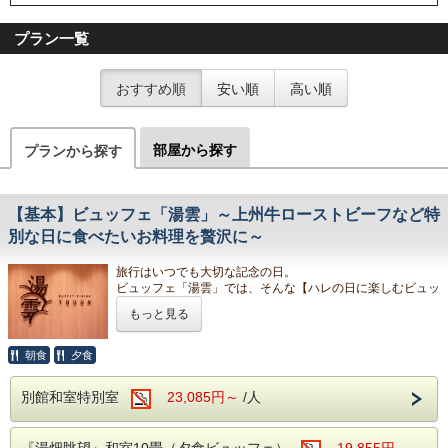
プラン一覧
おすすめ順
安い順
高い順
部屋から探す
プランから探す
【基本】ビュッフェ「湯雲」～上州牛ローストビーフなど特
別な日に食べたいお料理を贅沢に～
旅行はいつでも大切な記念の日。
ビュッフェ「湯雲」では、そんな【ハレの日に楽しむビュッ
フェ】をコンセプトに、
もっと見る
思い出に残るようなサービスとお食事をお届けいたします。
ご夕食には当館女将がお祝いの日や親族が集まる日などに振
る舞う特製ミートローフを当館調理人が再現。
朝食
夕食
さらにライブキッチンでは焼き加減が選べるステーキや旅館
ならではのお寿司や天ぷらもその場でご用意いたします。
別館和室特別室
23,085円～
/人
お客様ご自身でもアレンジをしてお食事をお楽しみください
ませ。
■お食事
（内容と会場のご案内）