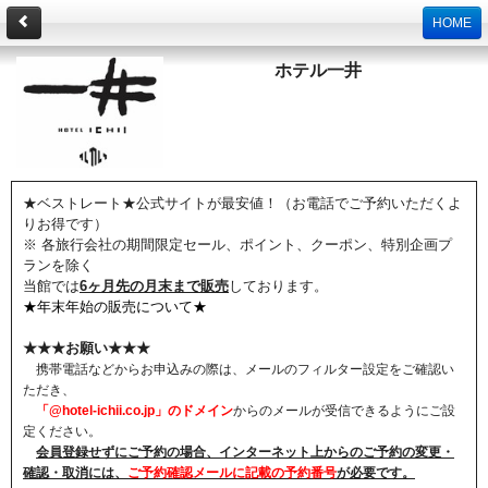
HOME
ホテル一井
★ベストレート★公式サイトが最安値！（お電話でご予約いただくよ
りお得です）
※ 各旅行会社の期間限定セール、ポイント、クーポン、特別企画プ
ランを除く
当館では
6ヶ月先の月末まで販売
しております。
★年末年始の販売について★
★★★お願い★★★
携帯電話などからお申込みの際は、メールのフィルター設定をご確認い
ただき、
「@hotel-ichii.co.jp」のドメイン
からのメールが受信できるようにご設
定ください。
会員登録せずにご予約の場合、インターネット上からのご予約の変更・
確認・取消には、
ご予約確認メールに記載の予約番号
が必要です。