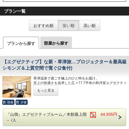
プラン一覧
おすすめ順
安い順
高い順
部屋から探す
プランから探す
【エグゼクティブ】な新・草津旅…プロジェクター＆最高級
シモンズ＆上質空間で寛ぐ(2食付)
草津温泉で過ごす極上のひと時をお届け。
至上の快適さを追求した広々77.7平米の和洋室エグゼクティ
ブルーム。シモンズ製最高級マットレスのダブルベッド2
もっと見る
台、プロジェクター、ソファー、ネスプレッソマシン完備の
インナーテラス風ルーム、和室には座椅子を設置。快適な滞
在をお約束します。
朝食
夕食
エグゼクティブルームのおもてなし
『山側』エグゼクティブルーム／本館最上階
44,935円
・ご滞在を彩る色浴衣利用可（男女問わずお子様～大人の
～
/人
方）
・ネスプレッソマシンを完備。お部屋で優雅なコーヒータイ