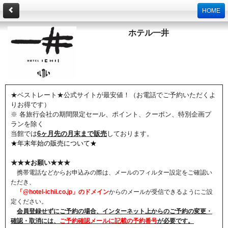
HOME
ホテル一井
★ベストレート★公式サイトが最安値！（お電話でご予約いただくよ
りお得です）
※ 各旅行会社の期間限定セール、ポイント、クーポン、特別企画プ
ランを除く
当館では
6ヶ月先の月末まで販売
しております。
★年末年始の販売について★
★★★お願い★★★
携帯電話などからお申込みの際は、メールのフィルター設定をご確認い
ただき、
「@hotel-ichii.co.jp」のドメイン
からのメールが受信できるようにご設
定ください。
会員登録せずにご予約の場合、インターネット上からのご予約の変更・
確認・取消には、
ご予約確認メールに記載の予約番号
が必要です。