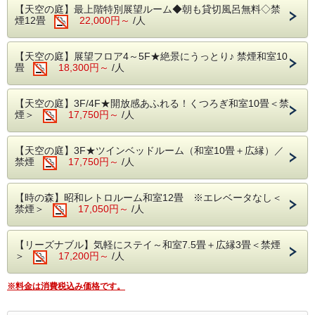
【天空の庭】最上階特別展望ルーム◆朝も貸切風呂無料◇禁
温泉といえば、
煙12畳
22,000円～
/人
やっぱりお風呂上がりの生ビールですね！
この夏、ロビーラウンジ外のテラス席
【天空の庭】展望フロア4～5F★絶景にうっとり♪ 禁煙和室10
「涼風テラス」がミニミニビアガーデンに♪
畳
18,300円～
/人
夕食前のひととき。
青空の下、前庭をながめながら、
よく冷えたビールをグイっと一杯...
【天空の庭】3F/4F★開放感あふれる！くつろぎ和室10畳＜禁
湯上りの肌にあたる涼風が心地いい♪
煙＞
17,750円～
/人
ココロ豊かな大人のくつろぎタイムです。
■■特典■■
【天空の庭】3F★ツインベッドルーム（和室10畳＋広縁）／
・涼風テラスで生ビール1杯(ジョッキ)サービス
禁煙
17,750円～
/人
（ジュースもございます）
＜テラスのミニミニビアガーデン＞
【時の森】昭和レトロルーム和室12畳 ※エレベータなし＜
ロビーラウンジ外のテラス席「涼風（すずかぜ）テラス」
禁煙＞
17,050円～
/人
＜時間＞
15：30～18：30
※18：30以降はご用意できません
【リーズナブル】気軽にステイ～和室7.5畳＋広縁3畳＜禁煙
※雨天の場合は、ロビーラウンジ内でご用意致します
＞
17,200円～
/人
※ご夕食時のお飲み物への振り替えはできません
※連泊の場合は泊数分さしあげます
※料金は消費税込み価格です。
＜お風呂＞
保湿成分メタけい酸を含む美肌温泉しろがねの湯です