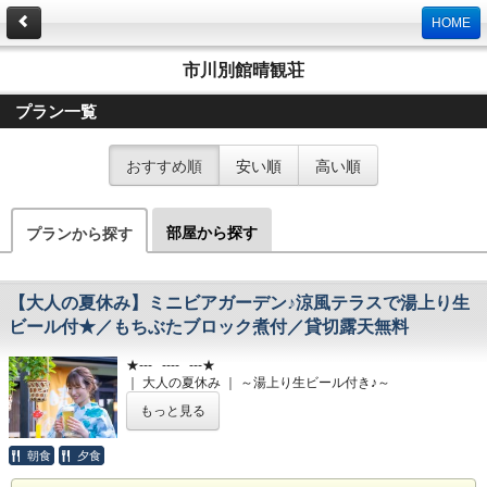
HOME
市川別館晴観荘
プラン一覧
おすすめ順
安い順
高い順
部屋から探す
プランから探す
【大人の夏休み】ミニビアガーデン♪涼風テラスで湯上り生
ビール付★／もちぶたブロック煮付／貸切露天無料
★--- ---- ---★
｜ 大人の夏休み ｜ ～湯上り生ビール付き♪～
★--- ---- ---★
もっと見る
標高800メートルの高原。
避暑地伊香保ですごす大人のための
朝食
夕食
夏休みプランです。