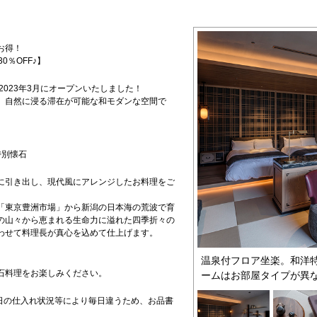
お得！
0％OFF♪】
2023年3月にオープンいたしました！
、自然に浸る滞在が可能な和モダンな空間で
特別懐石
に引き出し、現代風にアレンジしたお料理をご
「東京豊洲市場」から新潟の日本海の荒波で育
の山々から恵まれる生命力に溢れた四季折々の
わせて料理長が真心を込めて仕上げます。
温泉付フロア坐楽。和洋
石料理をお楽しみください。
ームはお部屋タイプが異
日の仕入れ状況等により毎日違うため、お品書