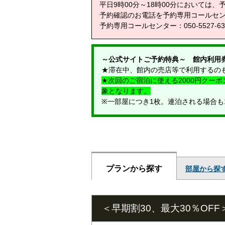
平日9時00分～18時00分においては
予約確認のお電話を予約専用コールセンタ
予約専用コールセンター：050-5527-6
～公式サイトご予約特典～ 館内利用券
★滞在中、館内の売店等で利用するのも
★次回のご宿泊に使える2000円クー
象となります。
※一部屋につき1枚。連泊される場合も
プランから探す
部屋から探
＜早期割30、最大30％O