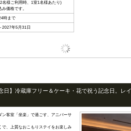
大人2名様ご利用時、1室1名様あたり)
込み価格です。
24時まで
～2027年5月31日
念日】冷蔵庫フリー＆ケーキ・花で祝う記念日。レ
ダン客室「坐楽」で過ごす、アニバーサ
くで、上質なおこもりステイをお楽しみ