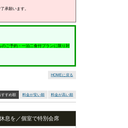
ご了承願います。
からのご予約・一泊二食付プランに限り対
HOMEに戻る
おすすめ順
料金が安い順
料金が高い順
の休息を／個室で特別会席