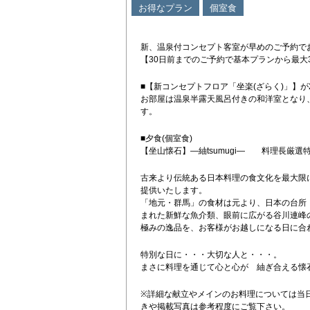
お得なプラン
個室食
新、温泉付コンセプト客室が早めのご予約で
【30日前までのご予約で基本プランから最大3
■【新コンセプトフロア「坐楽(ざらく)」】が
お部屋は温泉半露天風呂付きの和洋室となり
す。
■夕食(個室食)
【坐山懐石】―紬tsumugi― 料理長厳選
古来より伝統ある日本料理の食文化を最大限
提供いたします。
「地元・群馬」の食材は元より、日本の台所
まれた新鮮な魚介類、眼前に広がる谷川連峰
極みの逸品を、お客様がお越しになる日に合
特別な日に・・・大切な人と・・・。
まさに料理を通じて心と心が 紬ぎ合える懐
※詳細な献立やメインのお料理については当
きや掲載写真は参考程度にご覧下さい。