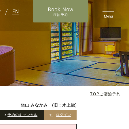
Book Now
P
/
EN
宿泊予約
Menu
TOP
ご宿泊予約
坐山 みなかみ (旧：水上館)
予約のキャンセル
ログイン