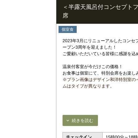
＜半露天風呂付コンセプトフ
席
個室食
2023年3月にリニューアルしたコン
ープン3周年を迎えました！
ご愛顧いただいている皆様に感謝を込
温泉付客室が今だけこの価格！
お食事は個室にて、特別会席をお楽し
※プラン画像はデザイン和洋特別室の
ムはタイプが異なります。
続きを読む
チェックイン
15時00分～18時