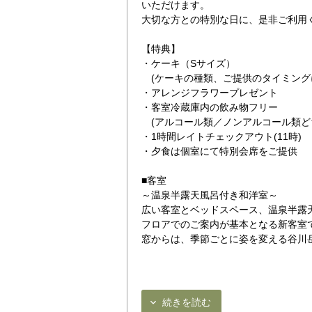
いただけます。
大切な方との特別な日に、是非ご利用
【特典】
・ケーキ（Sサイズ）
(ケーキの種類、ご提供のタイミング
・アレンジフラワープレゼント
・客室冷蔵庫内の飲み物フリー
(アルコール類／ノンアルコール類ど
・1時間レイトチェックアウト(11時)
・夕食は個室にて特別会席をご提供
■客室
～温泉半露天風呂付き和洋室～
広い客室とベッドスペース、温泉半露
フロアでのご案内が基本となる新客室
窓からは、季節ごとに姿を変える谷川
続きを読む