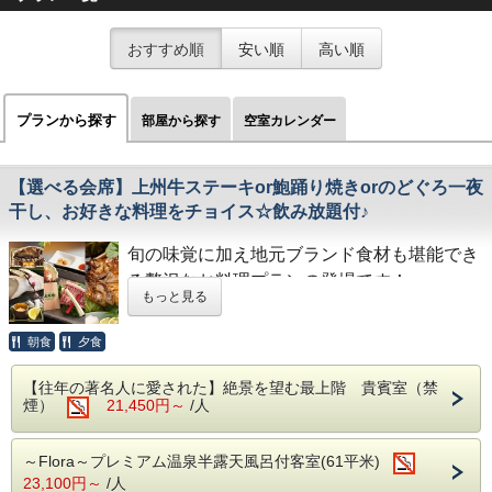
おすすめ順
安い順
高い順
プランから探す
部屋から探す
空室カレンダー
【選べる会席】上州牛ステーキor鮑踊り焼きorのどぐろ一夜
干し、お好きな料理をチョイス☆飲み放題付♪
旬の味覚に加え地元ブランド食材も堪能でき
る贅沢なお料理プランの登場です！
もっと見る
≪選べる会席≫
朝食
夕食
「基本会席」に追加で、メイン料理を3種類
から一品お選びいただけます。
【往年の著名人に愛された】絶景を望む最上階 貴賓室（禁
煙）
21,450円～
/人
群馬県ならではの味覚をお楽しみいただけま
す。
～Flora～プレミアム温泉半露天風呂付客室(61平米)
23,100円～
/人
※ご予約の際、備考欄に【A】【B】【C】を