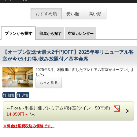
おすすめ順
安い順
高い順
プランから探す
部屋から探す
空室カレンダー
【オープン記念★最大2千円OFF】2025年春リニューアル客
室が今だけお得♪飲み放題付／基本会席
2025年3月、利根川に面したプレミアム客室がオープンしま
した♪
記念に、いまだけ最大2千円OFFにてご提供いたします！
もっと見る
※既に割引された料金が表示してあります。
朝食
夕食
■夕食 基本会席（会場食）
～Flora～利根川側プレミアム和洋室(ツイン・50平米)
― お品書き 一例 ―
14,850円～
/人
前菜 胡桃キビ豆腐 塩辛和え
青菜さんま押寿し スモーク鱒チーズ巻
木の子菊花寄せ 新南瓜浅漬け
※料金は消費税込み価格です。
造里 利根川もみじ鱒の煎酒ジュレ掛け
群馬県産蒟蒻芋を使った刺身こんにゃく あしらい