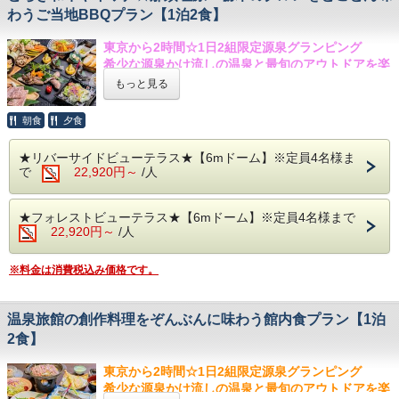
その際はゆっくり内風呂をお楽しみ頂ければ幸いで
す。
東京から2時間☆希少な源泉かけ流しの温泉と最旬
わうご当地BBQプラン【1泊2食】
す。
※子供料金は対象外
のアウトドアを楽しむ
◆旅館内には看板にゃんこ・看板わんこを飼ってお
BBQコンロ付き、ゴミ回収込み！食材持ち込みOK
東京から2時間☆1日2組限定源泉グランピング
ります。
コース
希少な源泉かけ流しの温泉と最旬のアウトドアを楽
また旅館内にペットの宿泊可能なお部屋もございま
しむ
もっと見る
すので、猫・犬が館内・屋外を通ることがございま
お問合せやよくある質問は公式LINE
から追加！
とちぎ和牛ステーキ、那須塩原産の岩魚がメインの
す。
⇒
@glampark
BBQプラン
朝食
夕食
動物嫌いやアレルギーの方の為に締め出すことは出
来かねます。
★☆自然と温泉の”glampark 赤沢温泉”で贅沢な源
【 お食事 】
★リバーサイドビューテラス★【6mドーム】※定員4名様ま
◆ドームテントの周りに池や川、草むら等がありま
泉グランピング☆★
柔らかく風味豊かなご当地和牛やジビエ肉、清流に
で
22,920円～
/人
す。危ないので、お子様から目を離さないようにお
私たちだけの空間…専用のガーデンテラスでオリジ
育まれた肉厚で上品な美味しさを誇る栃木のブラン
願いします。
ナルBBQをお楽しみください♪
ド魚、那須高原の肉厚しいたけを中心としたフレッ
◆自然の環境なので虫がいる事がありますのでご留
プレート付きBBQコンロ付きだからでお客様オリジ
シュ野菜など、栃木の魅力がぎゅっと詰まったお食
★フォレストビューテラス★【6mドーム】※定員4名様まで
意ください。
ナルの食材持ち込みBBQコースが可能！
ご自由にご
22,920円～
/人
事をご用意しました！
利用いただけます。
お問合せやよくある質問は公式LINE
から追加！
◆トング、カトラリー（フォーク・スプーン等）、
【ベッド】
※料金は消費税込み価格です。
⇒
@glampark
お皿、コップ、包丁、まな板は貸出がございます。
寝具は触れた瞬間誰もが感動す「Limne(リムネ)マットレ
◆お鍋・フライパン・その他の調理器具および調味
ス」を完備！
料はご自身でご用意ください。
至極の眠りをご堪能下さい♪
温泉旅館の創作料理をぞんぶんに味わう館内食プラン【1泊
◆食材・飲料の持ち込みは自由です。
2食】
【 天然温泉 】
より充実した滞在をご希望の方はご予約時にご希望
本物の源泉かけ流しを楽しめる、無加水、無循環。
の食事をご選択ください。
東京から2時間☆1日2組限定源泉グランピング
純度100％の天然温泉◎
※コンロ、その他の火器類の持ち込みはご遠慮いた
希少な源泉かけ流しの温泉と最旬のアウトドアを楽
体をじんわりとほぐす少しぬるめの温泉で那須塩原
だいております。