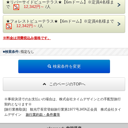
意ください。
コース
寝具は触れた瞬間誰もが感動す「Limne(リムネ)マットレ
★リバーサイドビューテラス★【6mドーム】※定員4名様ま
ス」を完備！
ス」を完備！
で
12,342円～
/人
至極の眠りをご堪能下さい♪
お問合せやよくある質問は公式LINE
から追加！
至極の眠りをご堪能下さい♪
お問合せやよくある質問は公式LINE
から追加！
⇒
@glampark
⇒
@glampark
【 注意事項 】
【 注意事項 】
★フォレストビューテラス★【6mドーム】※定員4名様まで
◆温泉は自家源泉かけ流しですが、源泉が少し温め
◆旅館内には看板にゃんこ・看板わんこを飼ってお
12,342円～
/人
★☆自然と温泉の”glampark 赤沢温泉”で贅沢な源
です。
ります。
泉グランピング☆★
露天風呂は温めで足元が冷たい時もあり冬季ご入浴
また旅館内にペットの宿泊可能なお部屋もございま
※料金は消費税込み価格です。
私たちだけの空間…専用のガーデンテラスでオリジ
出来ない事もございます。
すので、猫・犬が館内・屋外を通ることがございま
ナルBBQをお楽しみください♪
その際はゆっくり内風呂をお楽しみ頂ければ幸いで
す。
プレート付きBBQコンロ付きだからでお客様オリジ
す。
■検索条件:
指定なし
動物嫌いやアレルギーの方の為に締め出すことは出
ナルの食材持ち込みBBQコースが可能！ご自由にご
◆旅館内には看板にゃんこ・看板わんこを飼ってお
来かねます。
利用いただけます。
ります。
◆ドームテントの周りに池や川、草むら等がありま
◆トング、カトラリー（フォーク・スプーン等）、
また旅館内にペットの宿泊可能なお部屋もございま
検索条件を変更
す。危ないので、お子様から目を離さないようにお
お皿、コップ、包丁、まな板は貸出がございます。
すので、猫・犬が館内・屋外を通ることがございま
願いします。
◆お鍋・フライパン・その他の調理器具および調味
す。
自然の環境なので虫がいる事がありますのでご留意
料はご自身でご用意ください。
動物嫌いやアレルギーの方の為に締め出すことは出
このページのTOPへ
ください。
◆食材・飲料の持ち込みは自由です。
来かねます。
◆お車で4分でファミリーマート那須塩原温泉店が
より充実した滞在をご希望の方はご予約時にご希望
◆ドームテントの周りに池や川、草むら等がありま
ございます。
の食事をご選択ください。
す。危ないので、お子様から目を離さないようにお
※事前決済でのお支払いの場合は、株式会社タイムデザインとの手配型旅行
※BBQをドーム内で召し上がるのはご遠慮いただい
願いします。
契約となります※
＜期間限定割引キャンペーン実施中！＞
ております。
◆自然の環境なので虫がいる事がありますのでご留
[旅行業務取扱] 観光庁長官登録旅行業第1977号JATA正会員 株式会社タイ
※コンロ、その他の火器類の持ち込みはご遠慮いた
ムデザイン
旅行業約款・条件書等
意ください。
※表示されている料金は割引後の料金です。
だいております。
​※キャンペーンは予告なく終了する場合がございま
お問合せやよくある質問は公式LINE
▲ゴミは設置しておりますゴミ箱へお捨てください
から追加！