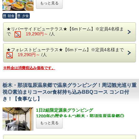
しむ
の豊かな自然、澄んだ空気の中
もっと見る
※BBQをドーム内で召し上がるのはご遠慮いただい
地元食材や旬の味覚を楽しめる館内食プラン◎
実にのんびりと心ほぐす豊かな時間をお過ごし頂け
ております。
ます＾＾
朝食
夕食
▲ゴミは設置しておりますゴミ箱へお捨てください
★☆自然と温泉の”glampark 赤沢温泉”で贅沢な源
ますようお願いいたします。
泉グランピングをお楽しみください☆★
【 注意事項 】
▲BBQスペースのガゼボには屋根・風除け・電気
★リバーサイドビューテラス★【6mドーム】※定員4名様ま
◆冬季は17時頃、夏季は17時半頃に御食事をお持
で
19,290円～
/人
ストーブがございますが、冬季は大変寒くなります
【 お食事 】
ちしております。
ので、十分な防寒対策の上お越しください。
夕食は赤沢温泉旅館で楽しむ和洋折衷の「創作料
◆寒い時期にはBBQスペースのガゼボには屋根や風
理」！
★フォレストビューテラス★【6mドーム】※定員4名様まで
除けの他、電気ストーブがございますが、足元が寒
【 グランピングドーム 】
19,290円～
/人
柔らかく風味豊かなご当地和牛や、清流に育まれた
い時もございます。
圧巻の広さ！6mグランピングドーム！室内はエア
肉厚で上品な美味しさを誇る栃木のブランド魚、
足元をはじめとした完全防寒・アウトドア対応の服
コン完備でオールシーズン快適◎
栃木の地元食材や旬の味覚がぎゅっと詰まったお食
※料金は消費税込み価格です。
装でお越しください。
ガーデンテラスもお使いいただけます♪ドーム横に
事をご用意しました！
◆旅館内には看板にゃんこ・看板わんこを飼ってお
はトイレ・シャワーが併設！
ります。
【 天然温泉 】
栃木・那須塩原温泉郷で温泉グランピング！周辺観光巡り重
また旅館内にペットの宿泊可能なお部屋もございま
【 天然温泉 】
本物の源泉かけ流しを楽しめる、無加水、無循環。
視◎素泊まりコースor食材持ち込みBBQコース コンロ付
すので、猫・犬が館内・屋外を通ることがございま
本物の源泉かけ流しを楽しめる、無加水、無循環。
純度100％の天然温泉◎
す。
き！【食事なし】
純度100％の天然温泉◎
体をじんわりとほぐす少しぬるめの温泉で那須塩原
動物嫌いやアレルギーの方の為に締め出すことは出
体をじんわりとほぐす少しぬるめの温泉で那須塩原
の豊かな自然、澄んだ空気の中
来かねます。
1日2組限定源泉グランピング
の豊かな自然、澄んだ空気の中
実にのんびりと心ほぐす豊かな時間をお過ごし頂け
◆ドームテントの周りに池や川、草むら等がありま
1200年の歴史をもつ栃木・那須塩原温泉郷◎
実にのんびりと心ほぐす豊かな時間をお過ごし頂け
ます＾＾
す。危ないので、お子様から目を離さないようにお
東京から2時間☆希少な源泉かけ流しの温泉と最旬
ます＾＾
もっと見る
願いします。
のアウトドアを楽しむ
【ベッド】
◆自然の環境なので虫がいる事がありますのでご留
BBQコンロ付き、ゴミ回収込み！食材持ち込みOK
【ベッド】
寝具は触れた瞬間誰もが感動す「Limne(リムネ)マットレ