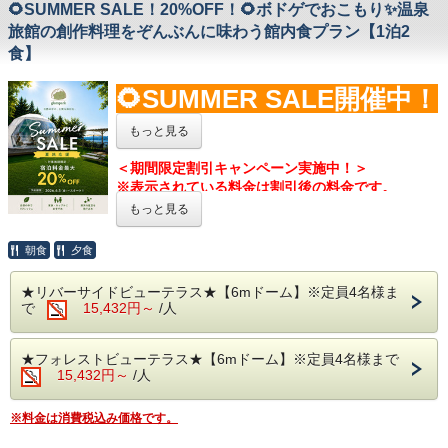
🌻SUMMER SALE！20%OFF！🌻ボドゲでおこもり✨温泉
栃木の魅力がぎゅっと詰まった豪華なグランピング
ディナーをご用意しました。
旅館の創作料理をぞんぶんに味わう館内食プラン【1泊2
柔らかく風味豊かなご当地和牛や、臭みのない新鮮
食】
なジビエ肉、清流に育まれた肉厚で上品な栃木のブ
ランド魚、
🌻SUMMER SALE開催中！
さらに那須高原産のフレッシュ野菜を中心とした厳
選素材を楽しめます。
🌻
もっと見る
【ベッド】
＜期間限定割引キャンペーン実施中！＞
ボードゲームでおこもりプラン✨
寝具は触れた瞬間誰もが感動す
「Limne(リムネ)マ
※表示されている料金は割引後の料金です。
ットレス」
を完備！
●UNO、トランプなど定番ゲームから今話題のあの
​※キャンペーンは予告なく終了する場合がございま
もっと見る
至極の眠りをご堪能下さい♪
ボードゲームを無料貸出！
す。
●フロントで借りたいボードゲームをおっしゃって
※子供料金は対象外
朝食
夕食
【 天然温泉 】
ください。
本物の源泉かけ流しを楽しめる、無加水、無循環。
(貸出状況によって希望のゲームをお貸しできない
★リバーサイドビューテラス★【6mドーム】※定員4名様ま
純度100％の天然温泉◎
場合もございますのでご了承ください。)
で
15,432円～
/人
体をじんわりとほぐす少しぬるめの温泉で那須塩原
●ボードゲームは大切に扱い、遊んだあとはフロン
の豊かな自然、澄んだ空気の中
トに戻していただくようお願いいたします。
実にのんびりと心ほぐす豊かな時間をお過ごし頂け
(故意の紛失、損壊はお客様に請求する場合がござ
★フォレストビューテラス★【6mドーム】※定員4名様まで
ます＾＾
います。)
15,432円～
/人
【 お食事 】
【 注意事項 】
※料金は消費税込み価格です。
夕食は赤沢温泉旅館で楽しむ和洋折衷の「創作料
◆冬季は17時頃、夏季は17時半頃に御食事をお持
理」！
ちしております。