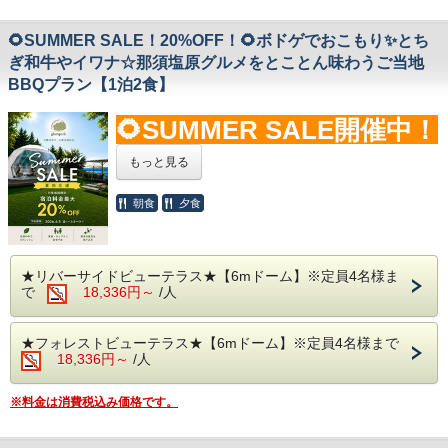
🌻SUMMER SALE！20%OFF！🌻ボドゲでおこもり✨とち
ぎ和牛やイワナ☆那須塩原グルメをとことん味わうご当地
BBQプラン【1泊2食】
🌻SUMMER SALE開催中！
🌻
もっと見る
朝食
夕食
ボードゲームでおこもりプラン✨
●UNO、トランプなど定番ゲームから今話題のあの
ボードゲームを無料貸出！
●フロントで借りたいボードゲームをおっしゃって
★リバーサイドビューテラス★【6mドーム】※定員4名様ま
ください。
で
18,336円～
/人
(貸出状況によって希望のゲームをお貸しできない
場合もございますのでご了承ください。)
★フォレストビューテラス★【6mドーム】※定員4名様まで
●ボードゲームは大切に扱い、遊んだあとはフロン
18,336円～
/人
トに戻していただくようお願いいたします。
(故意の紛失、損壊はお客様に請求する場合がござ
※料金は消費税込み価格です。
います。)
【 お食事 】