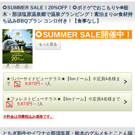
柔らかく風味豊かなご当地和牛や、清流に育まれた
◆寒い時期にはBBQスペースのガゼボには屋根や風
🌻SUMMER SALE！20%OFF！🌻ボドゲでおこもり✨❄栃
肉厚で上品な美味しさを誇る栃木のブランド魚、
除けの他、電気ストーブがございますが、足元が寒
木・那須塩原温泉郷で温泉グランピング！素泊まりor食材持
栃木の地元食材や旬の味覚がぎゅっと詰まったお食
い時もございます。
ち込みBBQプラン コンロ付き！【食事なし】
事をご用意しました！
足元をはじめとした完全防寒・アウトドア対応の服
装でお越しください。
🌻SUMMER SALE開催中！
【 天然温泉 】
◆旅館内には看板にゃんこ・看板わんこを飼ってお
本物の源泉かけ流しを楽しめる、無加水、無循環。
ります。
🌻
もっと見る
純度100％の天然温泉◎
また旅館内にペットの宿泊可能なお部屋もございま
体をじんわりとほぐす少しぬるめの温泉で那須塩原
すので、猫・犬が館内・屋外を通ることがございま
の豊かな自然、澄んだ空気の中
す。
ボードゲームでおこもりプラン✨
実にのんびりと心ほぐす豊かな時間をお過ごし頂け
動物嫌いやアレルギーの方の為に締め出すことは出
●UNO、トランプなど定番ゲームから今話題のあの
ます＾＾
来かねます。
ボードゲームを無料貸出！
◆ドームテントの周りに池や川、草むら等がありま
●フロントで借りたいボードゲームをおっしゃって
★リバーサイドビューテラス★【6mドーム】※定員4名様ま
【ベッド】
す。危ないので、お子様から目を離さないようにお
ください。
で
9,873円～
/人
寝具は触れた瞬間誰もが感動す
「Limne(リムネ)マ
願いします。
(貸出状況によって希望のゲームをお貸しできない
ットレス」
を完備！
◆自然の環境なので虫がいる事がありますのでご留
場合もございますのでご了承ください。)
至極の眠りをご堪能下さい♪
意ください。
★フォレストビューテラス★【6mドーム】※定員4名様まで
●ボードゲームは大切に扱い、遊んだあとはフロン
9,873円～
/人
トに戻していただくようお願いいたします。
【 注意事項 】
お問合せやよくある質問は公式LINE
から追加！
(故意の紛失、損壊はお客様に請求する場合がござ
◆温泉は自家源泉かけ流しですが、源泉が少し温め
⇒
@glampark
※料金は消費税込み価格です。
います。)
です。
＜期間限定割引キャンペーン実施中！＞
露天風呂は温めで足元が冷たい時もあり冬季ご入浴
※表示されている料金は割引後の料金です。
1日2組限定源泉グランピング
出来ない事もございます。
​※キャンペーンは予告なく終了する場合がございま
とちぎ和牛やイワナ☆那須塩原・栃木のグルメをとことん味
1200年の歴史をもつ栃木・那須塩原温泉郷◎