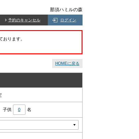
那須ハミルの森
予約のキャンセル
ログイン
ております。
HOMEに戻る
定
子供
0
名