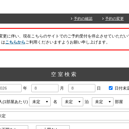
予約の確認
予約の変更
トの変更に伴い、現在こちらのサイトでのご予約受付を停止させていただい
トは
こちらから
ご利用くださいますようお願い申し上げます。
空室検索
年
月
日
日付未
人(1部屋あたり)
名
泊
部屋