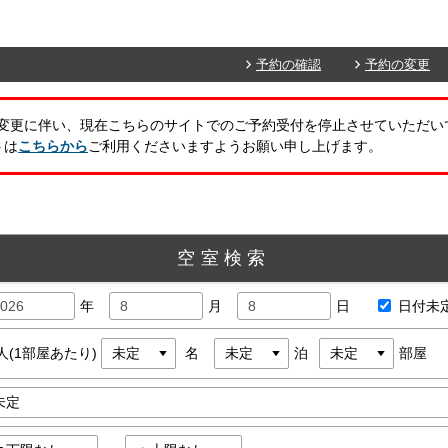
予約の確認
予約の変更
トの変更に伴い、現在こちらのサイトでのご予約受付を停止させていただい
トは
こちらから
ご利用くださいますようお願い申し上げます。
空室検索
年
月
日
日付未
人(1部屋あたり)
名
泊
部屋