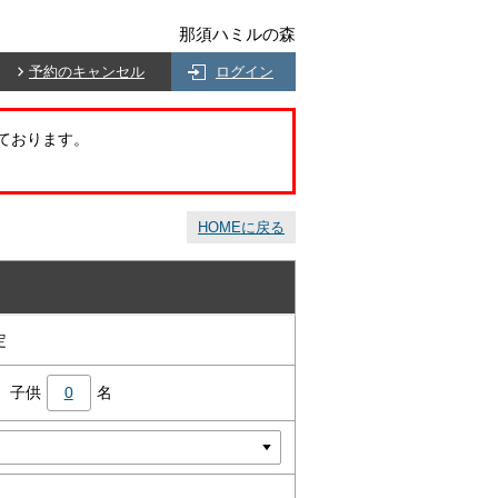
那須ハミルの森
予約のキャンセル
ログイン
ております。
HOMEに戻る
定
子供
0
名