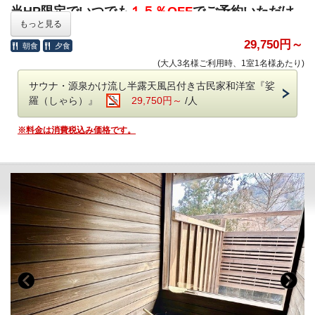
当HP限定でいつでも
１５％OFF
でご予約いただけ
もっと見る
ます。
29,750円～
朝食
夕食
料金は
【基本料金】当館人気No.1 迷ったらコレ！【特選和牛
(大人3名様ご利用時、1室1名様あたり)
付】いろり会席
との比較になります。
サウナ・源泉かけ流し半露天風呂付き古民家和洋室『娑
羅（しゃら）』
29,750円～
/人
【お食事】
全国から厳選された和牛のミニステーキが付いたプランです。川
※料金は消費税込み価格です。
魚・一升べら・ばんだい餅等、囲炉裏で焼き上げた山川の幸や郷
土食もお召し上がりいただけます。料理長お勧めの旬の素材を盛
り込んだ囲炉裏会席です。
●ご夕食●
○特選和牛ミニステーキ
○囲炉裏会席
串焼、鍋物、刺身、煮物、デザート、他
※季節や仕入状況により変更する可能性がございます。
12月31日
～1月2日
は特選和牛ミニステーキを別のお料理に変更させていた
だく場合がございます。
※2026年1月1日以降のご予約につきまして、いかなる理由（食物