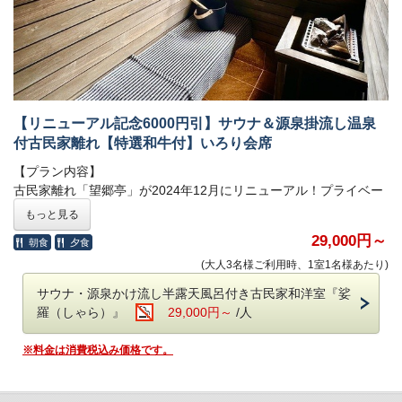
アレルギー、苦手、妊娠中、宗教上など）の場合も、食材の変更
および除去はできかねます。
※12月31日～1月2日は別注料理（岩魚の骨酒を含む）のご注文は
お受けいたしかねます。
※お部屋食は行っておりません。すべてのお客様にお食事処にお
越しいただく形となります。
【リニューアル記念6000円引】サウナ＆源泉掛流し温泉
付古民家離れ【特選和牛付】いろり会席
●ご朝食●
○和食膳
【プラン内容】
古民家離れ「望郷亭」が2024年12月にリニューアル！プライベー
【ご注意】当HPからのご予約の場合、日本秘湯を守る会のスタン
トサウナ＆温泉付の和洋室「祇園（ぎおん）」と「娑羅（しゃ
もっと見る
プ帳への押印ができません
ら）」に生まれ変わりました！リニューアルを記念して、おひと
29,000円～
朝食
夕食
従前は当HPからのご予約でもスタンプ帳の発行・押印が可能でし
り様につき6,000円引でご宿泊いただけるプランをご用意いたしま
たが、2023年12月27日予約分より、当館への直接の
お電話
した。
6,000円引でお泊りいただけるのは公式サイトのみです
(大人3名様ご利用時、1室1名様あたり)
（0288-98-0336）か、
日本秘湯を守る会公式ページ
経由のご予約
♪（
）
他社サイトでは5,000円引でご提供
サウナ・源泉かけ流し半露天風呂付き古民家和洋室『娑
のみ
の発行・押印となりました。ご留意いただきますよう、何卒
羅（しゃら）』
29,000円～
/人
お願い申し上げます。
どちらのお部屋も、木のぬくもりが感じられるサウナと、当館自
慢の源泉掛け流しの温泉を心ゆくまでお楽しみいただけます。夜
※料金は消費税込み価格です。
はシモンズ社のセミダブルベッドでゆっくりとお休みください。
【お食事】