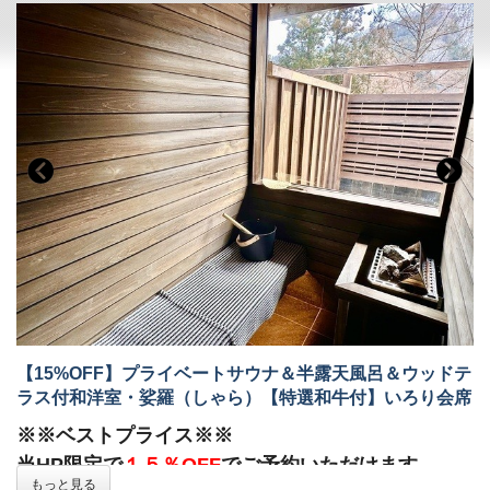
全国から厳選された和牛のミニステーキが付いたプランです。川
魚・一升べら・ばんだい餅等、囲炉裏で焼き上げた山川の幸や郷
土食もお召し上がりいただけます。料理長お勧めの旬の素材を盛
り込んだ囲炉裏会席です。
●ご夕食●
○特選和牛ミニステーキ
○囲炉裏会席
串焼、鍋物、刺身、煮物、デザート、他
※季節や仕入状況により変更する可能性がございます。
12月31日
～1月2日
は特選和牛ミニステーキを別のお料理に変更させていた
だく場合がございます。
※2026年1月1日以降のご予約につきまして、いかなる理由（食物
アレルギー、苦手、妊娠中、宗教上など）の場合も、食材の変更
および除去はできかねます。
【15%OFF】プライベートサウナ＆半露天風呂＆ウッドテ
※12月31日～1月2日は別注料理（岩魚の骨酒を含む）のご注文は
ラス付和洋室・娑羅（しゃら）【特選和牛付】いろり会席
お受けいたしかねます。
※お部屋食は行っておりません。すべてのお客様にお食事処にお
※※ベストプライス※※
越しいただく形となります。
当HP限定で
１５％OFF
でご予約いただけます。
もっと見る