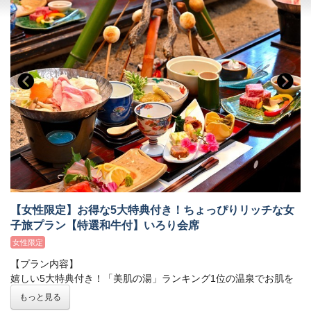
●客室付(半)露天風呂
○和食膳
当館自慢の源泉掛け流しです。お肌がつるつるになる美肌の湯
を、お好きなときに何度でもご堪能ください。
【ご注意】当HPからのご予約の場合、日本秘湯を守る会のスタン
プ帳への押印ができません
【お食事】
従前は当HPからのご予約でもスタンプ帳の発行・押印が可能でし
全国から厳選された和牛のミニステーキが付いたプランです。川
たが、2023年12月27日予約分より、当館への直接の
お電話
魚・一升べら・ばんだい餅等、囲炉裏で焼き上げた山川の幸や郷
（0288-98-0336）か、
日本秘湯を守る会公式ページ
経由のご予約
土食もお召し上がりいただけます。料理長お勧めの旬の素材を盛
のみ
の発行・押印となりました。ご留意いただきますよう、何卒
り込んだ囲炉裏会席です。
お願い申し上げます。
●ご夕食●
○特選和牛ミニステーキ
○囲炉裏会席
串焼、鍋物、刺身、煮物、デザート、他
【女性限定】お得な5大特典付き！ちょっぴりリッチな女
※季節や仕入状況により変更する可能性がございます。
12月31日
子旅プラン【特選和牛付】いろり会席
～1月2日
は特選和牛ミニステーキを別のお料理に変更させていた
女性限定
だく場合がございます。
【プラン内容】
※2026年1月1日以降のご予約につきまして、いかなる理由（食物
嬉しい5大特典付き！「美肌の湯」ランキング1位の温泉でお肌を
アレルギー、苦手、妊娠中、宗教上など）の場合も、食材の変更
磨いて、楽しい話題に花を咲かせましょう。
および除去はできかねます。
もっと見る
※12月31日～1月2日は別注料理（岩魚の骨酒を含む）のご注文は