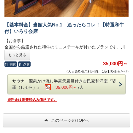
だく場合がございます。
※2026年1月1日以降のご予約につきまして、いかなる理由（食物
アレルギー、苦手、妊娠中、宗教上など）の場合も、食材の変更
および除去はできかねます。
【基本料金】当館人気No.1 迷ったらコレ！【特選和牛
※12月31日～1月2日は別注料理（岩魚の骨酒を含む）のご注文は
付】いろり会席
お受けいたしかねます。
【お食事】
※お部屋食は行っておりません。すべてのお客様にお食事処にお
全国から厳選された和牛のミニステーキが付いたプランです。川
越しいただく形となります。
魚・一升べら・ばんだい餅等、囲炉裏で焼き上げた山川の幸や郷
もっと見る
土食もお召し上がりいただけます。料理長お勧めの旬の素材を盛
●ご朝食●
35,000円～
朝食
夕食
り込んだ囲炉裏会席です。
○和食膳
(大人3名様ご利用時、1室1名様あたり)
【ご注意】当HPからのご予約の場合、日本秘湯を守る会のスタン
●ご夕食●
サウナ・源泉かけ流し半露天風呂付き古民家和洋室『娑
プ帳への押印ができません
○特選和牛ミニステーキ
羅（しゃら）』
35,000円～
/人
従前は当HPからのご予約でもスタンプ帳の発行・押印が可能でし
○囲炉裏会席
たが、2023年12月27日予約分より、当館への直接の
お電話
串焼、鍋物、刺身、煮物、デザート、他
※料金は消費税込み価格です。
（0288-98-0336）か、
日本秘湯を守る会公式ページ
経由のご予約
のみ
の発行・押印となりました。ご留意いただきますよう、何卒
※季節や仕入状況により変更する可能性がございます。
12月31日
お願い申し上げます。
～1月2日
は特選和牛ミニステーキを別のお料理に変更させていた
このページのTOPへ
だく場合がございます。
※2026年1月1日以降のご予約につきまして、いかなる理由（食物