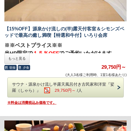
全国から厳選された和牛のミニステーキが付いたプランです。川
魚・一升べら・ばんだい餅等、囲炉裏で焼き上げた山川の幸や郷
土食もお召し上がりいただけます。料理長お勧めの旬の素材を盛
り込んだ囲炉裏会席です。
【15%OFF】源泉かけ流しの(半)露天付客室＆シモンズベ
●ご夕食●
ッドで最高の癒し満喫【特選和牛付】いろり会席
○特選和牛ミニステーキ
○囲炉裏会席
※※ベストプライス※※
串焼、鍋物、刺身、煮物、デザート、他
当HP限定で
１５％OFF
でご予約いただけます。
もっと見る
料金は
【基本料金】当館人気No.1 迷ったらコレ！【特選和牛
※季節や仕入状況により変更する可能性がございます。
12月31日
付】いろり会席
との比較になります。
29,750円～
朝食
夕食
～1月2日
は特選和牛ミニステーキを別のお料理に変更させていた
だく場合がございます。
(大人3名様ご利用時、1室1名様あたり)
【プラン内容】
※2026年1月1日以降のご予約につきまして、いかなる理由（食物
シモンズベッドと露天風呂で日頃のお疲れを存分に癒やしてくだ
サウナ・源泉かけ流し半露天風呂付き古民家和洋室『娑
アレルギー、苦手、妊娠中、宗教上など）の場合も、食材の変更
さいませ！
羅（しゃら）』
29,750円～
/人
および除去はできかねます。
※12月31日～1月2日は別注料理（岩魚の骨酒を含む）のご注文は
●セミダブルベッド
※料金は消費税込み価格です。
お受けいたしかねます。
シモンズ社の上質なセミダブルベッドをお部屋に2台設置しており
※お部屋食は行っておりません。すべてのお客様にお食事処にお
ます。3名以上でご利用の場合、3人目からはお布団となりますた
越しいただく形となります。
め、ご了承ください。
●ご朝食●