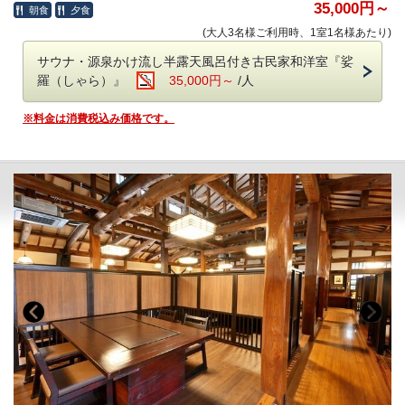
35,000円～
朝食
夕食
●5大特典●
お受けいたしかねます。
1.可愛い足袋ソックス付き
(大人3名様ご利用時、1室1名様あたり)
※お部屋食は行っておりません。すべてのお客様にお食事処にお
2.浴衣・バスタオル2枚付き
越しいただく形となります。
サウナ・源泉かけ流し半露天風呂付き古民家和洋室『娑
3.DHCアメニティセット付き
羅（しゃら）』
35,000円～
/人
4.美肌の湯で温泉パック！フェイスパック付き
●ご朝食●
5.ご夕食時2名様毎にワインハーフボトル1本付き
○和食膳
※料金は消費税込み価格です。
【ご注意】当HPからのご予約の場合、日本秘湯を守る会のスタン
※女性グループのみご予約いただけます。
プ帳への押印ができません
【お食事】
従前は当HPからのご予約でもスタンプ帳の発行・押印が可能でし
全国から厳選された和牛のミニステーキが付いたプランです。川
たが、2023年12月27日予約分より、当館への直接の
お電話
魚・一升べら・ばんだい餅等、囲炉裏で焼き上げた山川の幸や郷
（0288-98-0336）か、
日本秘湯を守る会公式ページ
経由
のご予約
土食もお召し上がりいただけます。料理長お勧めの旬の素材を盛
のみの発行・押印となりました。ご留意いただきますよう、何卒
り込んだ囲炉裏会席です。
お願い申し上げます。
●ご夕食●
○特選和牛ミニステーキ
○囲炉裏会席
串焼、鍋物、刺身、煮物、デザート、他
※季節や仕入状況により変更する可能性がございます。
12月31日
～1月2日
は特選和牛ミニステーキを別のお料理に変更させていた