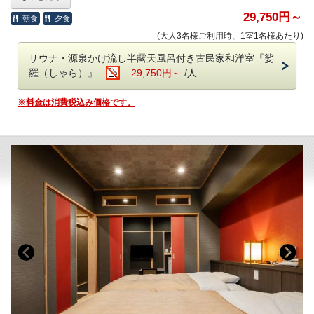
料金は
【基本料金】当館人気No.1 迷ったらコレ！【特選和牛
●ご朝食●
付】いろり会席
との比較になります。
29,750円～
朝食
夕食
○和食膳
(大人3名様ご利用時、1室1名様あたり)
【プラン内容】
【ご注意】当HPからのご予約の場合、日本秘湯を守る会のスタン
2025年1月にリニューアルオープンした、望郷亭「娑羅（しゃ
サウナ・源泉かけ流し半露天風呂付き古民家和洋室『娑
プ帳への押印ができません
ら）」。
羅（しゃら）』
29,750円～
/人
従前は当HPからのご予約でもスタンプ帳の発行・押印が可能でし
サウナ・温泉好きの方に特におすすめのお部屋となっておりま
たが、2023年12月27日予約分より、当館への直接の
お電話
す。
※料金は消費税込み価格です。
（0288-98-0336）か、
日本秘湯を守る会公式ページ
経由のご予約
のみ
の発行・押印となりました。ご留意いただきますよう、何卒
●プライベートサウナ
お願い申し上げます。
110度まで設定可能なドライサウナです。セルフロウリュが可能で
す！
●客室付 半露天風呂＆水風呂
信楽焼のお風呂で当館自慢の源泉掛け流しの美肌の湯をお楽しみ
いただけます。隣には水風呂もご用意しております。
●ウッドテラス
浴室に広々としたウッドテラスが併設されております。ゆったり
と外気浴していただけます。
【お食事】