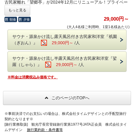
古民家離れ「望郷亭」が2024年12月にリニューアル！プライベー
トサウナ＆温泉付の和洋室「祇園（ぎおん）」と「娑羅（しゃ
もっと見る
ら）」に生まれ変わりました！リニューアルを記念して、おひと
29,000円～
朝食
夕食
り様につき6,000円引でご宿泊いただけるプランをご用意いたしま
した。
6,000円引でお泊りいただけるのは公式サイトのみです
(大人4名様ご利用時、1室1名様あたり)
♪（
）
他社サイトでは5,000円引でご提供
サウナ・源泉かけ流し露天風呂付き古民家和洋室『祇園
（ぎおん）』
29,000円～
/人
どちらのお部屋も、木のぬくもりが感じられるサウナと、当館自
慢の源泉掛け流しの温泉を心ゆくまでお楽しみいただけます。夜
はシモンズ社のセミダブルベッドでゆっくりとお休みください。
サウナ・源泉かけ流し半露天風呂付き古民家和洋室『娑
羅（しゃら）』
29,000円～
/人
【お食事】
全国から厳選された和牛のミニステーキが付いたプランです。川
※料金は消費税込み価格です。
魚・一升べら・ばんだい餅等、囲炉裏で焼き上げた山川の幸や郷
土食もお召し上がりいただけます。料理長お勧めの旬の素材を盛
り込んだ囲炉裏会席です。
このページのTOPへ
●ご夕食●
※事前決済でのお支払いの場合は、株式会社タイムデザインとの手配型旅行
○特選和牛ミニステーキ
契約となります※
○囲炉裏会席
[旅行業務取扱] 観光庁長官登録旅行業第1977号JATA正会員 株式会社タイ
串焼、鍋物、刺身、煮物、デザート、他
ムデザイン
旅行業約款・条件書等