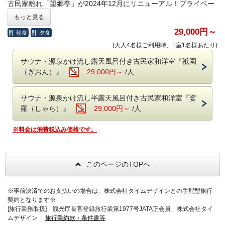
古民家離れ「望郷亭」が2024年12月にリニューアル！プライベー
トサウナ＆温泉付の和洋室「祇園（ぎおん）」と「娑羅（しゃ
もっと見る
ら）」に生まれ変わりました！リニューアルを記念して、おひと
29,000円～
朝食
夕食
り様につき6,000円引でご宿泊いただけるプランをご用意いたしま
した。
6,000円引でお泊りいただけるのは公式サイトのみです
(大人4名様ご利用時、1室1名様あたり)
♪（
）
他社サイトでは5,000円引でご提供
サウナ・源泉かけ流し露天風呂付き古民家和洋室『祇園
（ぎおん）』
29,000円～
/人
どちらのお部屋も、木のぬくもりが感じられるサウナと、当館自
慢の源泉掛け流しの温泉を心ゆくまでお楽しみいただけます。夜
はシモンズ社のセミダブルベッドでゆっくりとお休みください。
サウナ・源泉かけ流し半露天風呂付き古民家和洋室『娑
羅（しゃら）』
29,000円～
/人
【お食事】
全国から厳選された和牛のミニステーキが付いたプランです。川
※料金は消費税込み価格です。
魚・一升べら・ばんだい餅等、囲炉裏で焼き上げた山川の幸や郷
土食もお召し上がりいただけます。料理長お勧めの旬の素材を盛
り込んだ囲炉裏会席です。
このページのTOPへ
●ご夕食●
※事前決済でのお支払いの場合は、株式会社タイムデザインとの手配型旅行
○特選和牛ミニステーキ
契約となります※
○囲炉裏会席
[旅行業務取扱] 観光庁長官登録旅行業第1977号JATA正会員 株式会社タイ
串焼、鍋物、刺身、煮物、デザート、他
ムデザイン
旅行業約款・条件書等