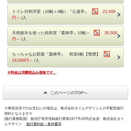
●ご朝食●
○和食膳
トイレ付和洋室（10帖＋6帖）『公達亭』
21,500
円～
/人
【ご注意】当HPからのご予約の場合、日本秘湯を守る会のスタン
プ帳への押印ができません
従前は当HPからのご予約でもスタンプ帳の発行・押印が可能でし
天然銘木を使った純和室『叢林亭』10帖～
20,500
たが、2023年12月27日予約分より、当館への直接の
お電話
円～
/人
（0288-98-0336）か、
日本秘湯を守る会公式ページ
経由のご予約
のみ
の発行・押印となりました。ご留意いただきますよう、何卒
ちっちゃなお部屋『叢林亭』 和室6帖【禁煙】
お願い申し上げます。
19,500円～
/人
※料金は消費税込み価格です。
このページのTOPへ
※事前決済でのお支払いの場合は、株式会社タイムデザインとの手配型旅行
契約となります※
[旅行業務取扱] 観光庁長官登録旅行業第1977号JATA正会員 株式会社タイ
ムデザイン
旅行業約款・条件書等