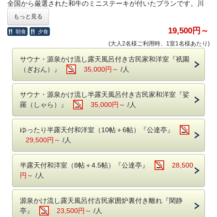
全国から厳選された和牛のミニステーキが付いたプランです。川
魚・一升べら・ばんだい餅等、囲炉裏で焼き上げた山川の幸や郷
もっと見る
土食もお召し上がりいただけます。料理長お勧めの旬の素材を盛
19,500円～
朝食
夕食
り込んだ囲炉裏会席です。
(大人2名様ご利用時、1室1名様あたり)
●ご夕食●
サウナ・源泉かけ流し露天風呂付き古民家和洋室『祇園
○特選和牛ミニステーキ
（ぎおん）』
35,000円～
/人
○囲炉裏会席
串焼、鍋物、刺身、煮物、デザート、他
サウナ・源泉かけ流し半露天風呂付き古民家和洋室『娑
羅（しゃら）』
35,000円～
/人
※季節や仕入状況により変更する可能性がございます。
12月31日
～1月2日
は特選和牛ミニステーキを別のお料理に変更させていた
だく場合がございます。
ゆったり半露天付和洋室（10帖＋6帖）『公達亭』
※2026年1月1日以降のご予約につきまして、いかなる理由（食物
29,500円～
/人
アレルギー、苦手、妊娠中、宗教上など）の場合も、食材の変更
および除去はできかねます。
半露天付和洋室（8帖＋4.5帖）『公達亭』
28,500
※12月31日～1月2日は別注料理（岩魚の骨酒を含む）のご注文は
円～
/人
お受けいたしかねます。
※お部屋食は行っておりません。すべてのお客様にお食事処にお
越しいただく形となります。
源泉かけ流し露天風呂付古民家囲炉裏付き離れ『閑静
亭』
23,500円～
/人