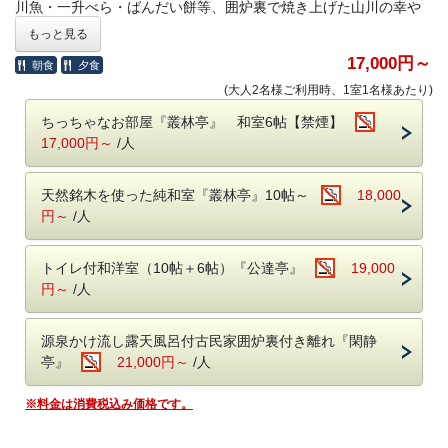
川魚・一升べら・ばんだい餅等、囲炉裏で焼き上げた山川の幸や
郷土食をお召し上がりいただけます。料理長お勧めの旬の素材を
もっと見る
盛り込んだ囲炉裏会席です。
17,000円～
朝食
夕食
●ご夕食●
(大人2名様ご利用時、1室1名様あたり)
○囲炉裏会席
ちっちゃなお部屋『叢林亭』 和室6帖【禁煙】
串焼、鍋物、刺身、煮物、デザート、他
17,000円～
/人
※季節や仕入状況により変更する可能性がございます。
天然銘木を使った純和室『叢林亭』10帖～
18,000
※2026年1月1日以降のご予約につきまして、いかなる理由（食物
円～
/人
アレルギー、苦手、妊娠中、宗教上など）の場合も、食材の変更
および除去はできかねます。
※
は別注料理（岩魚の骨酒を含む）のご注文はお
12月31日～1月2日
トイレ付和洋室（10帖＋6帖）『公達亭』
19,000
受けいたしかねます。
円～
/人
※お部屋食は行っておりません。すべてのお客様にお食事処にお
越しいただく形となります。
源泉かけ流し露天風呂付古民家囲炉裏付き離れ『閑静
亭』
21,000円～
/人
●ご朝食●
○和食膳
※料金は消費税込み価格です。
【ご注意】当HPからのご予約の場合、日本秘湯を守る会のスタン