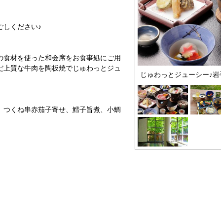
ごしください♪
の食材を使った和会席をお食事処にご用
だ上質な牛肉を陶板焼でじゅわっとジュ
じゅわっとジューシー♪岩
、つくね串赤茄子寄せ、鱈子旨煮、小鯛