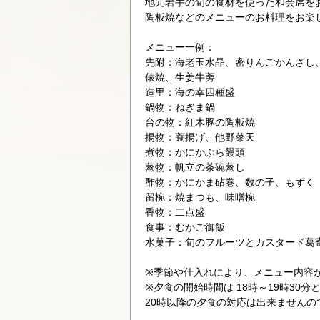
地元岩手の旬の食材を使った和会席を
陶板焼などのメニューのお料理をお楽
メニュー一例：
先附：海老玉水晶、密りんごかんざし
俵焼、生姜牛蒡
造里：海の幸四種盛
鍋物：ねぎま鍋
台の物：紅木豚の陶板焼
揚物：蓑揚げ、他野菜天
煮物：かにかぶら饅頭
蒸物：帆立の茶碗蒸し
酢物：かにかま砧巻、数の子、もずく
留椀：焼まつも、味噌椀
香物：二点盛
食事：むかご御飯
水菓子：旬のフルーツとカスタード葛
※季節や仕入れにより、メニュー内容
※夕食の開始時間は 18時～19時30
20時以降の夕食の対応は出来ませんの