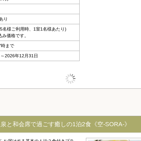
あり
大人5名様ご利用時、1室1名様あたり)
込み価格です。
7時まで
日～2026年12月31日
と和会席で過ごす癒しの1泊2食《空-SORA-》
からお届けする基本の１泊２食付きプラ