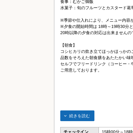
食事：むかご御飯
水菓子：旬のフルーツとカスタード葛
※季節や仕入れにより、メニュー内容
※夕食の開始時間は 18時～19時30
20時以降の夕食の対応は出来ませんの
【朝食】
コシヒカリの炊き立てほっかほっかの
品数をそろえた朝食膳をあたたかい味
セルフでフリードリンク（コーヒー・
ご用意しております。
続きを読む
チェックイン
15時00分～18時