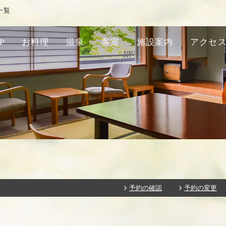
一覧
P
お料理
温泉
客室
施設案内
アクセ
予約の確認
予約の変更