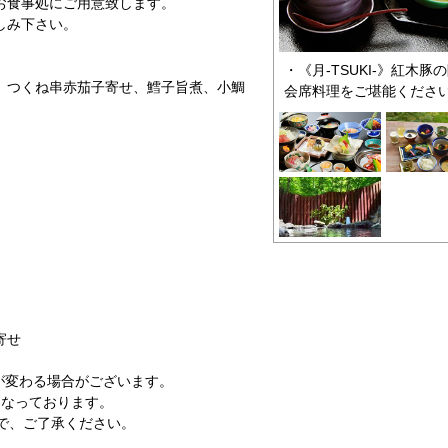
お食事処にご用意致します。
しみ下さい。
・《月-TSUKI-》紅木
、つくね串赤茄子寄せ、鱈子旨煮、小鯛
会席料理をご堪能くださ
寄せ
が変わる場合がございます。
分となっております。
で、ご了承ください。