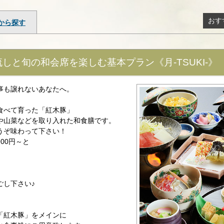
おす
から探す
流しと旬の和会席を楽しむ基本プラン《月-TSUKI-》
事も譲れないあなたへ。
食べて育った「紅木豚」
や山菜などを取り入れた和食膳です。
うぞ味わって下さい！
00円～と
ごし下さい♪
「紅木豚」をメインに