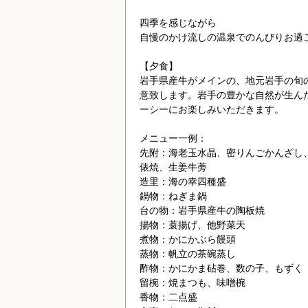
四季を感じながら
自慢のかけ流しの温泉でのんびりお過
【夕食】
岩手県産牛がメインの、地元岩手の旬
意致します。岩手の豊かな自然が生ん
ーシーにお楽しみいただきます。
メニュー一例：
先附：海老玉水晶、密りんごかんざし
俵焼、生姜牛蒡
造里：海の幸四種盛
鍋物：ねぎま鍋
台の物：岩手県産牛の陶板焼
揚物：蓑揚げ、他野菜天
煮物：かにかぶら饅頭
蒸物：帆立の茶碗蒸し
酢物：かにかま砧巻、数の子、もずく
留椀：焼まつも、味噌椀
香物：二点盛