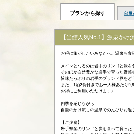
プランから探す
部屋
【当館人気No.1】源泉かけ
お得に旅がしたいあなたへ。温泉も食
メインとなるのは岩手のリンゴと炭を
そのほか自然豊かな岩手で育った野菜
旨味たっぷりの岩手のブランド豚をど
また、1泊2食付きでお一人様あたり9,9
お得にご利用いただけます♪
四季を感じながら
自慢のかけ流しの温泉でのんびりお過
【ご夕食】
岩手県産のリンゴと炭を食べて育った