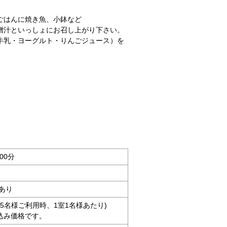
ごはんに焼き魚、小鉢など
噌汁といっしょにお召し上がり下さい。
牛乳・ヨーグルト・りんごジュース）を
00分
あり
大人5名様ご利用時、1室1名様あたり)
込み価格です。