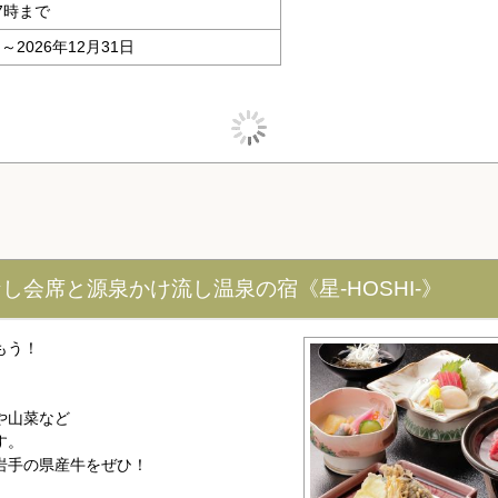
7時まで
日～2026年12月31日
会席と源泉かけ流し温泉の宿《星-HOSHI-》
もう！
や山菜など
す。
岩手の県産牛をぜひ！