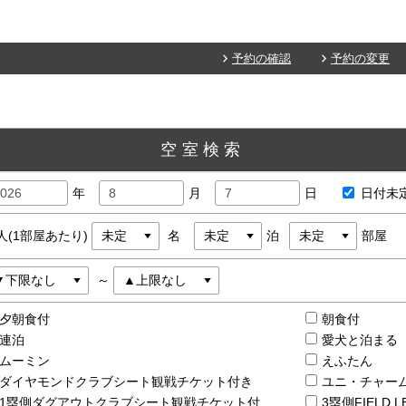
予約の確認
予約の変更
空室検索
年
月
日
日付未
人(1部屋あたり)
名
泊
部屋
～
夕朝食付
朝食付
連泊
愛犬と泊ま
ムーミン
えふたん
ダイヤモンドクラブシート観戦チケット付き
ユニ・チャーム
1塁側ダグアウトクラブシート観戦チケット付
3塁側FIELD